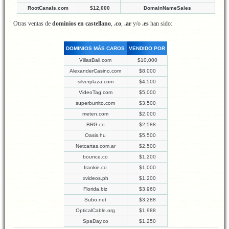
RootCanals.com
$12,000
DomainNameSales
Otras ventas de
dominios en castellano
,
.co
,
.ar
y/o
.es
han sido:
DOMINIOS MÁS CAROS
VENDIDO POR
VillasBali.com
$10,000
AlexanderCasino.com
$8,000
silverplaza.com
$4,500
VideoTag.com
$5,000
superburrito.com
$3,500
meten.com
$2,000
BRG.co
$2,588
Oasis.hu
$5,500
Netcartas.com.ar
$2,500
bounce.co
$1,200
frankie.co
$1,000
xvideos.ph
$1,200
Florida.biz
$3,960
Subo.net
$3,288
OpticalCable.org
$1,988
SpaDay.co
$1,250