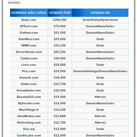
dominio:
DOMINIOS MÁS CAROS
VENDIDO POR
VENDIDO EN
Body.com
$380,000
Sedo/GoDaddyAuctions
IDTech.com
$75,000
DomainNameSales
GoHunt.com
$31,000
DomainNameSales
StartNext.com
$25,000
Sedo
WWR.com
$23,100
Sedo
ServerDeals.com
$22,200
DomainNameSales
Catalo.com
$20,000
DomainNameSales
Leeo.com
$20,000
Sedo
Pirc.com
$19,000
DomainHoldings/DomainNameSales
Komedi.com
$18,400
Sedo
Unifor.com
$15,708
Sedo
ArenaSwim.com
$15,000
Sedo
Baseball24.com
$15,000
Afternic
MyInsider.com
$14,000
DomainNameSales
MonVillage.fr
$13,200
Sedo
IdealMedia.com
$12,888
Afternic
Refreshing.com
$12,750
Afternic
Kizi.org
$12,500
Sedo
CastleLake.com
$12,000
DomainNameSales