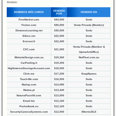
dominio:
VENDIDO
DOMINIOS MÁS CAROS
VENDIDO EN
POR
FreeMarket.com
$93,000
Sedo
Fiction.com
$90,000
Venta Privada (Moniker)
DistanceLearning.net
$30,000
Sedo
Ethics.net
$22,500
Sedo
Everest.fr
$22,400
Sedo
Venta Privada (Moniker &
CXC.com
$21,000
UpmarketURLs)
WebsiteDesign.com.au
$19,360
NetFleet.com.au
CarPooling.it
$19,200
Sedo
HighInterestSavingsAccount.com
$18,000
Sedo
Click.me
$17,200
SnapNames
Touch-Me.com
$16,000
Sedo
Mailup.com
$14,080
Sedo
Matma.pl
$13,440
Sedo
NaturalFacelift.com
$13,000
Sedo
Email.biz
$12,160
Sedo
Pocketbook.eu
$12,160
Sedo
SecurityCameraSystems.com
$12,000
AfternicDLS