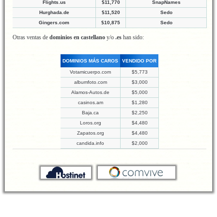
Flights.us
$11,770
SnapNames
Hurghada.de
$11,520
Sedo
Gingers.com
$10,875
Sedo
Otras ventas de
dominios en castellano
y/o
.es
han sido:
DOMINIOS MÁS CAROS
VENDIDO POR
Votamicuerpo.com
$5,773
albumfoto.com
$3,000
Alamos-Autos.de
$5,000
casinos.am
$1,280
Baja.ca
$2,250
Loros.org
$4,480
Zapatos.org
$4,480
candida.info
$2,000