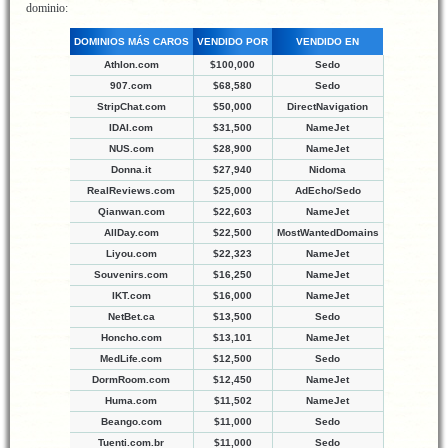
dominio:
DOMINIOS MÁS CAROS
VENDIDO POR
VENDIDO EN
Athlon.com
$100,000
Sedo
907.com
$68,580
Sedo
StripChat.com
$50,000
DirectNavigation
IDAI.com
$31,500
NameJet
NUS.com
$28,900
NameJet
Donna.it
$27,940
Nidoma
RealReviews.com
$25,000
AdEcho/Sedo
Qianwan.com
$22,603
NameJet
AllDay.com
$22,500
MostWantedDomains
Liyou.com
$22,323
NameJet
Souvenirs.com
$16,250
NameJet
IKT.com
$16,000
NameJet
NetBet.ca
$13,500
Sedo
Honcho.com
$13,101
NameJet
MedLife.com
$12,500
Sedo
DormRoom.com
$12,450
NameJet
Huma.com
$11,502
NameJet
Beango.com
$11,000
Sedo
Tuenti.com.br
$11,000
Sedo