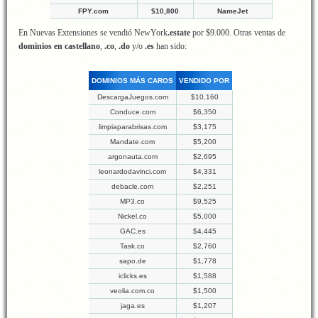
FPY.com
$10,800
NameJet
En Nuevas Extensiones se vendió NewYork
.estate
por $9.000. Otras ventas de
dominios en castellano
,
.co
,
.do
y/o
.es
han sido:
DOMINIOS MÁS CAROS
VENDIDO POR
DescargaJuegos.com
$10,160
Conduce.com
$6,350
limpiaparabrisas.com
$3,175
Mandate.com
$5,200
argonauta.com
$2,695
leonardodavinci.com
$4,331
debacle.com
$2,251
MP3.co
$9,525
Nickel.co
$5,000
GAC.es
$4,445
Task.co
$2,760
sapo.de
$1,778
iclicks.es
$1,588
veolia.com.co
$1,500
jaga.es
$1,207