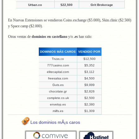
Urban.co
$22,500
Grit Brokerage
En Nuevas Extensiones se vendieron Coins.exchange ($5.000), Skin.clinic ($2.500)
y Space.camp ($2.000).
Otras ventas de
dominios en castellano
y/o
.es
han sido:
DOMINIOS MÁS CAROS
VENDIDO POR
Truss.co
$12,500
777casino.com
$5,352
elitecapital.com
$3,112
freesalsa.com
$4,500
Guts.es
$9,999
chocolate.gr
$2,826
complete.co.uk
$2,500
envelop.es
$2,380
milfs.es
$1,309
Los dominios mÃ¡s caros