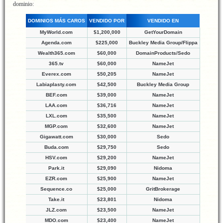
dominio:
DOMINIOS MÁS CAROS
VENDIDO POR
VENDIDO EN
MyWorld.com
$1,200,000
GetYourDomain
Agenda.com
$225,000
Buckley Media Group/Flippa
Wealth365.com
$60,000
DomainProducts/Sedo
365.tv
$60,000
NameJet
Everex.com
$50,205
NameJet
Labiaplasty.com
$42,500
Buckley Media Group
BEF.com
$39,000
NameJet
LAA.com
$36,716
NameJet
LXL.com
$35,500
NameJet
MGP.com
$32,600
NameJet
Gigawatt.com
$30,000
Sedo
Buda.com
$29,750
Sedo
HSV.com
$29,200
NameJet
Park.it
$29,090
Nidoma
EZR.com
$25,900
NameJet
Sequence.co
$25,000
GritBrokerage
Take.it
$23,801
Nidoma
JLZ.com
$23,500
NameJet
MDO.com
$23,400
NameJet