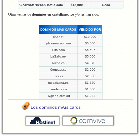
ClearwaterBeachHotels.com
$12,000
Sedo
Otras ventas de
dominios en castellano, .co
y/o
.es
han sido:
DOMINIOS MÁS CAROS
VENDIDO POR
SO.net
$10,000
plazamacao.com
$5,000
Cita.com
$5,507
LaSalle.mx
$5,500
Niche.co
$4,070
Contrast.co
$2,500
pair.es
$2,000
modalatina.es
$1,620
vendetta.co
$1,500
Hygiene.com.au
$1,082
Los dominios mÃ¡s caros