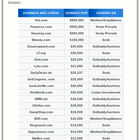
dominio:
DOMINIOS MÁS CAROS
VENDIDO POR
VENDIDO EN
Hot.com
$850,000
Moniker/SnapNames
Finances.com
$500,000
Venta Privada
Housing.com
$500,000
Venta Privada
Moneta.com
$150,000
Sedo
Emancipated.com
$30,000
GoDaddyAuctions
LT.org
$26,000
Sedo
Gett.com
$25,000
GoDaddyAuctions
Lolo.com
$21,000
GoDaddyAuctions
DailyDeals.de
$20,237
Sedo
GetCoupons..com
$20,000
GoDaddyAuctions
JustLikeMe.com
$20,000
GoDaddyAuctions
OneMonth.com
$20,000
Linton Investments
DMM.net
$18,540
GoDaddyAuctions
1Dollar.com
$18,000
GoDaddyAuctions
SwopShop.com
$18,000
GoDaddyAuctions
BSF.com
$16,500
Moniker/SnapNames
Siegmund.com
$15,000
Sedo
Appearance.com
$14,000
Moniker/SnapNames
MyBee.com
$12,500
Sedo