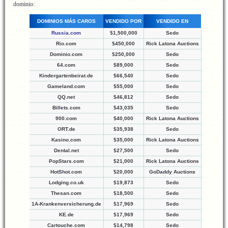
dominio:
DOMINIOS MÁS CAROS
VENDIDO POR
VENDIDO EN
Russia.com
$1,500,000
Sedo
Rio.com
$450,000
Rick Latona Auctions
Dominio.com
$250,000
Sedo
64.com
$89,000
Sedo
Kindergartenbeirat.de
$66,540
Sedo
Gameland.com
$55,000
Sedo
QQ.net
$46,812
Sedo
Billets.com
$43,035
Sedo
900.com
$40,000
Rick Latona Auctions
ORT.de
$35,938
Sedo
Kasino.com
$35,000
Rick Latona Auctions
Dental.net
$27,500
Sedo
PopStars.com
$21,000
Rick Latona Auctions
HotShot.com
$20,000
GoDaddy Auctions
Lodging.co.uk
$19,873
Sedo
Thesan.com
$18,500
Sedo
1A-Krankenversicherung.de
$17,969
Sedo
KE.de
$17,969
Sedo
Cartouche.com
$14,798
Sedo