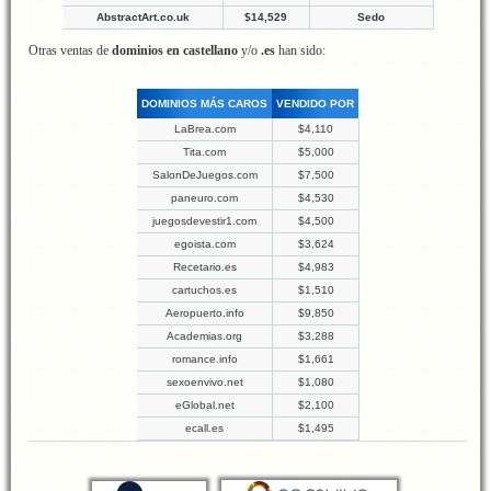
AbstractArt.co.uk
$14,529
Sedo
Otras ventas de
dominios en castellano
y/o
.es
han sido:
DOMINIOS MÁS CAROS
VENDIDO POR
LaBrea.com
$4,110
Tita.com
$5,000
SalonDeJuegos.com
$7,500
paneuro.com
$4,530
juegosdevestir1.com
$4,500
egoista.com
$3,624
Recetario.es
$4,983
cartuchos.es
$1,510
Aeropuerto.info
$9,850
Academias.org
$3,288
romance.info
$1,661
sexoenvivo.net
$1,080
eGlobal.net
$2,100
ecall.es
$1,495