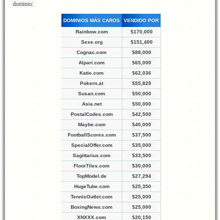
dominio:
DOMINIOS MÁS CAROS
VENDIDO POR
Rainbow.com
$170,000
Sexe.org
$151,400
Cognac.com
$88,000
Alpari.com
$65,000
Katie.com
$62,036
Pokern.at
$55,829
Susan.com
$50,000
Asia.net
$50,000
PostalCodes.com
$42,500
Maybe.com
$40,000
FootballScores.com
$37,500
SpecialOffer.com
$35,000
Sagittarius.com
$33,500
FloorTiles.com
$30,000
TopModel.de
$27,294
HugeTube.com
$25,350
TennisOutlet.com
$25,000
BoxingNews.com
$25,000
XNXXX.com
$20,150