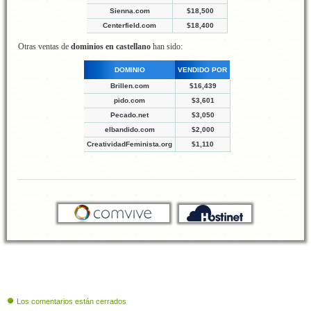
Sienna.com
$18,500
Centerfield.com
$18,400
Otras ventas de
dominios en castellano
han sido:
DOMINIO
VENDIDO POR
Brillen.com
$16,439
pido.com
$3,601
Pecado.net
$3,050
elbandido.com
$2,000
CreatividadFeminista.org
$1,110
Los comentarios están cerrados