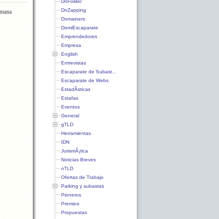
DnFolder
DnZapping
emana
Domainers
DomiEscaparate
Emprendedores
Empresa
English
Entrevistas
Escaparate de Subast...
Escaparate de Webs
EstadÃ­sticas
Estafas
Eventos
General
gTLD
Herramientas
IDN
JurismÃ¡tica
Noticias Breves
nTLD
Ofertas de Trabajo
Parking y subastas
Pioneros
Premios
Propuestas