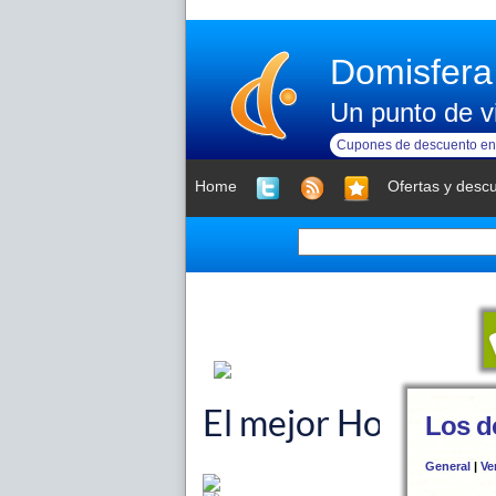
Domisfera
Un punto de vi
Cupones de descuento en 
Home
Ofertas y desc
Los d
General
|
Ve