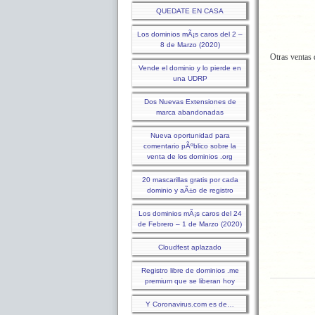
QUEDATE EN CASA
Los dominios mÃ¡s caros del 2 –
8 de Marzo (2020)
Otras ventas
Vende el dominio y lo pierde en
una UDRP
Dos Nuevas Extensiones de
marca abandonadas
Nueva oportunidad para
comentario pÃºblico sobre la
venta de los dominios .org
20 mascarillas gratis por cada
dominio y aÃ±o de registro
Los dominios mÃ¡s caros del 24
de Febrero – 1 de Marzo (2020)
Cloudfest aplazado
Registro libre de dominios .me
premium que se liberan hoy
Y Coronavirus.com es de…