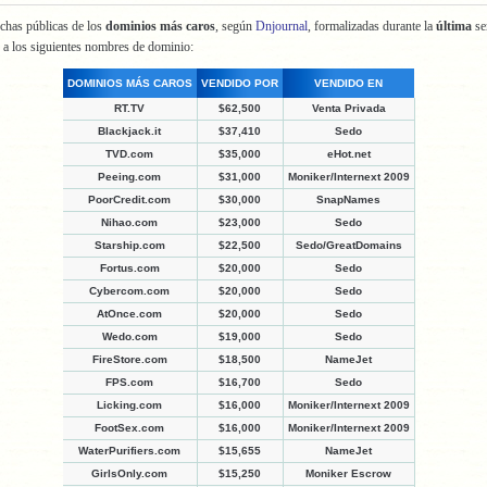
chas públicas de los
dominios más caros
, según
Dnjournal
, formalizadas durante la
última
s
 a los siguientes nombres de dominio:
DOMINIOS MÁS CAROS
VENDIDO POR
VENDIDO EN
RT.TV
$62,500
Venta Privada
Blackjack.it
$37,410
Sedo
TVD.com
$35,000
eHot.net
Peeing.com
$31,000
Moniker/Internext 2009
PoorCredit.com
$30,000
SnapNames
Nihao.com
$23,000
Sedo
Starship.com
$22,500
Sedo/GreatDomains
Fortus.com
$20,000
Sedo
Cybercom.com
$20,000
Sedo
AtOnce.com
$20,000
Sedo
Wedo.com
$19,000
Sedo
FireStore.com
$18,500
NameJet
FPS.com
$16,700
Sedo
Licking.com
$16,000
Moniker/Internext 2009
FootSex.com
$16,000
Moniker/Internext 2009
WaterPurifiers.com
$15,655
NameJet
GirlsOnly.com
$15,250
Moniker Escrow