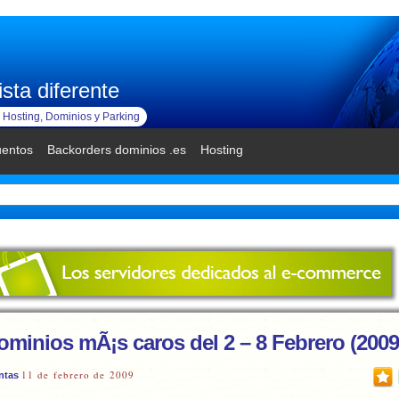
sta diferente
Hosting, Dominios y Parking
uentos
Backorders dominios .es
Hosting
ominios mÃ¡s caros del 2 – 8 Febrero (2009
11 de febrero de 2009
ntas