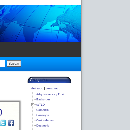
Buscar
Categorias
abrir todo
|
cerrar todo
Adquisiciones y Fusi...
Backorder
ccTLD
)
Comercio
Consejos
Curiosidades
Desarrollo