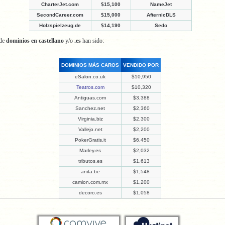
CharterJet.com
$15,100
NameJet
SecondCareer.com
$15,000
AfternicDLS
Holzspielzeug.de
$14,190
Sedo
 de
dominios en castellano
y/o
.es
han sido:
DOMINIOS MÁS CAROS
VENDIDO POR
eSalon.co.uk
$10,950
Teatros.com
$10,320
Antiguas.com
$3,388
Sanchez.net
$2,360
Virginia.biz
$2,300
Vallejo.net
$2,200
PokerGratis.it
$6,450
Marley.es
$2,032
tributos.es
$1,613
anita.be
$1,548
camion.com.mx
$1,200
decoro.es
$1,058