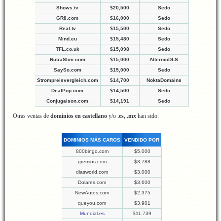
Shows.tv
$20,500
Sedo
GR8.com
$16,000
Sedo
Real.tv
$15,500
Sedo
Mind.eu
$15,480
Sedo
TFL.co.uk
$15,098
Sedo
NutraSlim.com
$15,000
AfternicDLS
SaySo.com
$15,000
Sedo
Strompreisvergleich.com
$14,700
NoktaDomains
DealPop.com
$14,500
Sedo
Conjugaison.com
$14,191
Sedo
Otras ventas de
dominios en castellano
y/o
.es, .mx
han sido:
DOMINIOS MÁS CAROS
VENDIDO POR
800bingo.com
$5,000
gremios.com
$3,788
diasworld.com
$3,000
Dolares.com
$3,600
NewAutos.com
$2,375
queyou.com
$3,901
Mundial.es
$11,739