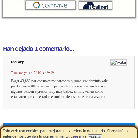
Han dejado 1 comentario...
Miguelcp
7 de mayo de 2010 at 9:59
Pagar 43,860 por cocina.es me parece muy poco, ese dominio vale
por lo menos 90 mil euros… pero en fin.. parece que con la crisis
algunos venden a precios muy muy bajos.. en fin.. ventas como
esta hacen que el mercado secundario de los .es sea cada vez peor
Cupones de descuento
|
Aviso Legal - Política de Cookies
|
LSSI
Esta web usa cookies para mejorar tu experiencia de usuario. Si continúas
entendemos que das tu consentimiento.
Leer más
.