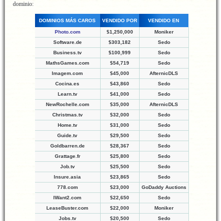
dominio:
DOMINIOS MÁS CAROS
VENDIDO POR
VENDIDO EN
Photo.com
$1,250,000
Moniker
Software.de
$303,182
Sedo
Business.tv
$100,999
Sedo
MathsGames.com
$54,719
Sedo
Imagem.com
$45,000
AfternicDLS
Cocina.es
$43,860
Sedo
Learn.tv
$41,000
Sedo
NewRochelle.com
$35,000
AfternicDLS
Christmas.tv
$32,000
Sedo
Home.tv
$31,000
Sedo
Guide.tv
$29,500
Sedo
Goldbarren.de
$28,367
Sedo
Grattage.fr
$25,800
Sedo
Job.tv
$25,500
Sedo
Insure.asia
$23,865
Sedo
778.com
$23,000
GoDaddy Auctions
IWant2.com
$22,650
Sedo
LeaseBuster.com
$22,000
Moniker
Jobs.tv
$20,500
Sedo