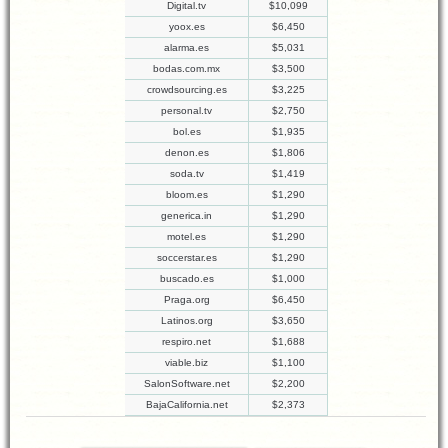
Digital.tv
$10,099
yoox.es
$6,450
alarma.es
$5,031
bodas.com.mx
$3,500
crowdsourcing.es
$3,225
personal.tv
$2,750
bol.es
$1,935
denon.es
$1,806
soda.tv
$1,419
bloom.es
$1,290
generica.in
$1,290
motel.es
$1,290
soccerstar.es
$1,290
buscado.es
$1,000
Praga.org
$6,450
Latinos.org
$3,650
respiro.net
$1,688
viable.biz
$1,100
SalonSoftware.net
$2,200
BajaCalifornia.net
$2,373