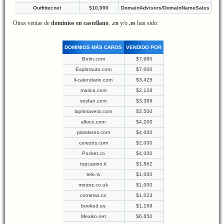
Outfitter.net
$10,000
DomainAdvisors/DomainNameSales
Otras ventas de
dominios en castellano
,
.co
y/o
.es
han sido:
DOMINIOS MÁS CAROS
VENDIDO POR
Botin.com
$7,980
Explorauto.com
$7,000
il-calendario.com
$3,425
marica.com
$2,128
soyfan.com
$3,388
laprimavera.com
$2,500
elloco.com
$4,200
pistoleros.com
$4,000
cerezos.com
$2,000
Pocket.co
$4,000
topcasino.it
$1,862
tele.tv
$1,000
motorz.co.uk
$1,000
cometas.co
$1,023
booked.es
$1,169
Mexiko.net
$6,650