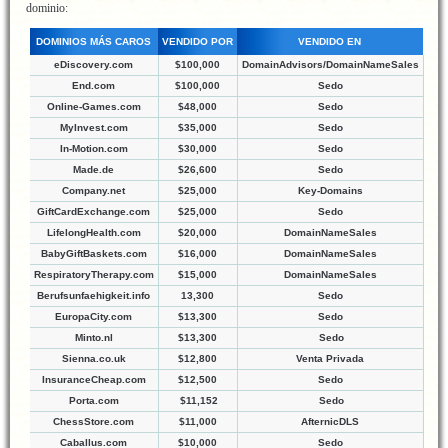
dominio:
DOMINIOS MÁS CAROS
VENDIDO POR
VENDIDO EN
eDiscovery.com
$100,000
DomainAdvisors/DomainNameSales
End.com
$100,000
Sedo
Online-Games.com
$48,000
Sedo
MyInvest.com
$35,000
Sedo
In-Motion.com
$30,000
Sedo
Made.de
$26,600
Sedo
Company.net
$25,000
Key-Domains
GiftCardExchange.com
$25,000
Sedo
LifelongHealth.com
$20,000
DomainNameSales
BabyGiftBaskets.com
$16,000
DomainNameSales
RespiratoryTherapy.com
$15,000
DomainNameSales
Berufsunfaehigkeit.info
13,300
Sedo
EuropaCity.com
$13,300
Sedo
Minto.nl
$13,300
Sedo
Sienna.co.uk
$12,800
Venta Privada
InsuranceCheap.com
$12,500
Sedo
Porta.com
$11,152
Sedo
ChessStore.com
$11,000
AfternicDLS
Caballus.com
$10,000
Sedo