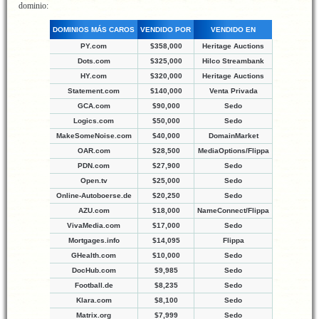
dominio:
DOMINIOS MÁS CAROS
VENDIDO POR
VENDIDO EN
PY.com
$358,000
Heritage Auctions
Dots.com
$325,000
Hilco Streambank
HY.com
$320,000
Heritage Auctions
Statement.com
$140,000
Venta Privada
GCA.com
$90,000
Sedo
Logics.com
$50,000
Sedo
MakeSomeNoise.com
$40,000
DomainMarket
OAR.com
$28,500
MediaOptions/Flippa
PDN.com
$27,900
Sedo
Open.tv
$25,000
Sedo
Online-Autoboerse.de
$20,250
Sedo
AZU.com
$18,000
NameConnect/Flippa
VivaMedia.com
$17,000
Sedo
Mortgages.info
$14,095
Flippa
GHealth.com
$10,000
Sedo
DocHub.com
$9,985
Sedo
Football.de
$8,235
Sedo
Klara.com
$8,100
Sedo
Matrix.org
$7,999
Sedo