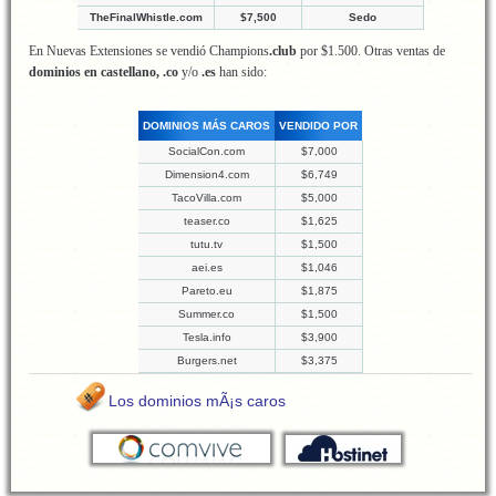
TheFinalWhistle.com
$7,500
Sedo
En Nuevas Extensiones se vendió Champions
.club
por $1.500. Otras ventas de
dominios en castellano, .co
y/o
.es
han sido:
DOMINIOS MÁS CAROS
VENDIDO POR
SocialCon.com
$7,000
Dimension4.com
$6,749
TacoVilla.com
$5,000
teaser.co
$1,625
tutu.tv
$1,500
aei.es
$1,046
Pareto.eu
$1,875
Summer.co
$1,500
Tesla.info
$3,900
Burgers.net
$3,375
Los dominios mÃ¡s caros