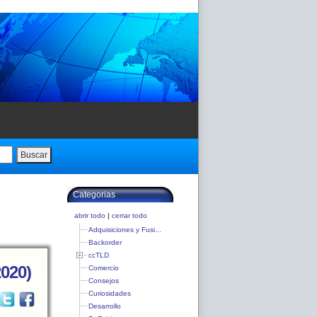
Buscar
Categorias
abrir todo
|
cerrar todo
Adquisiciones y Fusi...
Backorder
ccTLD
2020)
Comercio
Consejos
Curiosidades
Desarrollo