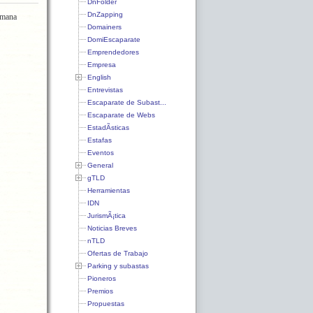
DnFolder
DnZapping
emana
Domainers
DomiEscaparate
Emprendedores
Empresa
English
Entrevistas
Escaparate de Subast...
Escaparate de Webs
EstadÃ­sticas
Estafas
Eventos
General
gTLD
Herramientas
IDN
JurismÃ¡tica
Noticias Breves
nTLD
Ofertas de Trabajo
Parking y subastas
Pioneros
Premios
Propuestas