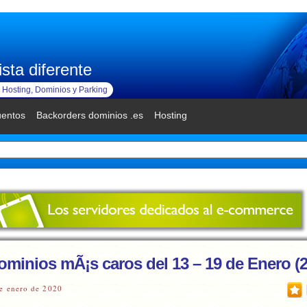
sta diferente
Hosting, Dominios y Parking
uentos
Backorders dominios .es
Hosting
ominios mÃ¡s caros del 13 – 19 de Enero (
e enero de 2020