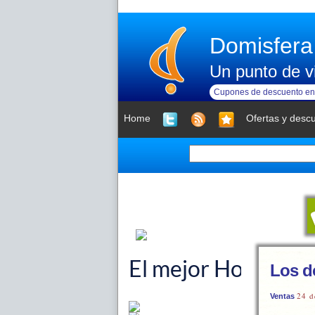
Domisfera
Un punto de vi
Cupones de descuento en 
Home
Ofertas y desc
Los d
24 d
Ventas