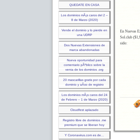
QUEDATE EN CASA
Los dominios mÃ¡s caros del 2 –
8 de Marzo (2020)
Vende el dominio y lo pierde en
En Nuevas Ex
una UDRP
Sol.club ($1,
sido:
Dos Nuevas Extensiones de
marca abandonadas
Nueva oportunidad para
comentario pÃºblico sobre la
venta de los dominios .org
20 mascarillas gratis por cada
dominio y aÃ±o de registro
Los dominios mÃ¡s caros del 24
de Febrero – 1 de Marzo (2020)
Cloudfest aplazado
Registro libre de dominios .me
premium que se liberan hoy
Y Coronavirus.com es de…