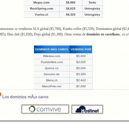
Megas.com
$8,880
Sedo
RockSpring.com
$8,625
Uniregistry
Vuelos.cl
$8,325
Uniregistry
tensiones se vendieron ALS.global ($5,700), Kimbo.coffee ($5,550), Domination.global ($2,4
985), Hen.club ($1,830), Dojo.global ($1,300). Otras ventas de
dominios en castellano
, .co y
DOMINIOS MÁS CAROS
VENDIDO POR
Billetera.com
$5,000
PuebloWeb.com
$3,000
Quince.co
$5,000
Genuino.de
$3,300
Mana.ch
$2,442
MarcoPolo.net
$7,000
Los dominios mÃ¡s caros