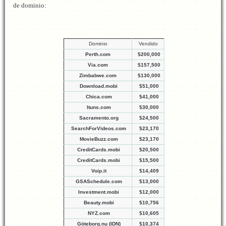
de dominio:
Dominio
Vendido
Perth.com
$200,000
Via.com
$157,500
Zimbabwe.com
$130,000
Download.mobi
$51,000
Chica.com
$41,000
Ituns.com
$30,000
Sacramento.org
$24,500
SearchForVideos.com
$23,170
MovieBuzz.com
$23,170
CreditCards.mobi
$20,500
CreditCards.mobi
$15,500
Voip.it
$14,409
GSASchedule.com
$13,000
Investment.mobi
$12,000
Beauty.mobi
$10,756
NYZ.com
$10,605
Göteborg.nu (IDN)
$10,374