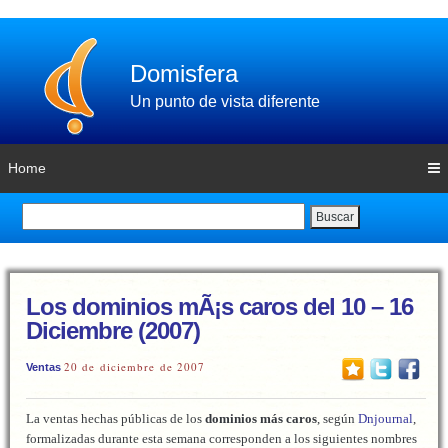
Domisfera
Un punto de vista diferente
Home
Buscar
Los dominios mÃ¡s caros del 10 – 16
Diciembre (2007)
20 de diciembre de 2007
Ventas
La ventas hechas públicas de los
dominios más caros
, según
Dnjournal
,
formalizadas durante esta semana corresponden a los siguientes nombres