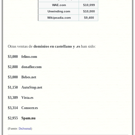
WAE.com
$10,099
Unwinding.com
$10,000
W
ikipeadia.com
$9,400
Otras ventas de
dominios en castellano y .es
han sido:
$3,000
felino.com
$2,888
donaflor.com
$3,000
Bebes.net
$1,150
AutoStop.net
$3,389
Vista.es
$3,314
Conocer.es
$2,955
Spam.nu
(Fuente:
DnJournal
)