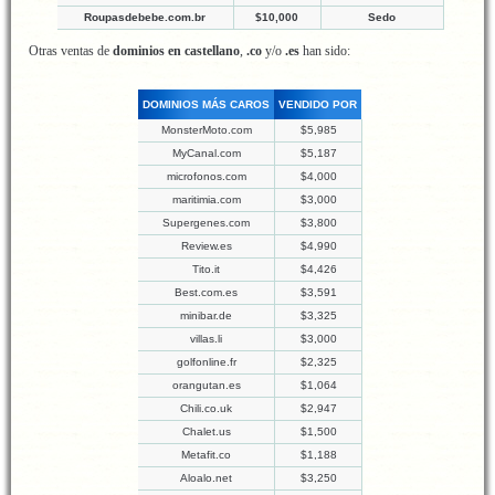
Roupasdebebe.com.br
$10,000
Sedo
Otras ventas de
dominios en castellano
,
.co
y/o
.es
han sido:
DOMINIOS MÁS CAROS
VENDIDO POR
MonsterMoto.com
$5,985
MyCanal.com
$5,187
microfonos.com
$4,000
maritimia.com
$3,000
Supergenes.com
$3,800
Review.es
$4,990
Tito.it
$4,426
Best.com.es
$3,591
minibar.de
$3,325
villas.li
$3,000
golfonline.fr
$2,325
orangutan.es
$1,064
Chili.co.uk
$2,947
Chalet.us
$1,500
Metafit.co
$1,188
Aloalo.net
$3,250