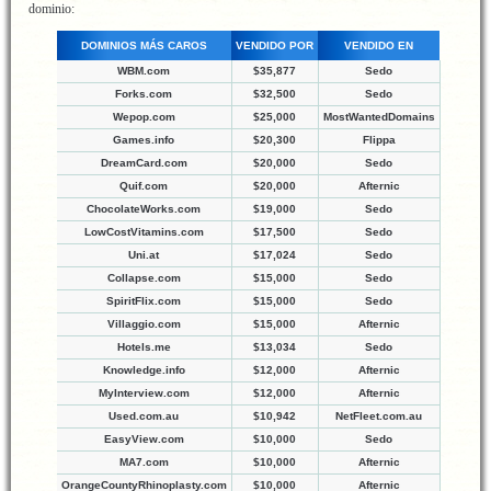
dominio:
DOMINIOS MÁS CAROS
VENDIDO POR
VENDIDO EN
WBM.com
$35,877
Sedo
Forks.com
$32,500
Sedo
Wepop.com
$25,000
MostWantedDomains
Games.info
$20,300
Flippa
DreamCard.com
$20,000
Sedo
Quif.com
$20,000
Afternic
ChocolateWorks.com
$19,000
Sedo
LowCostVitamins.com
$17,500
Sedo
Uni.at
$17,024
Sedo
Collapse.com
$15,000
Sedo
SpiritFlix.com
$15,000
Sedo
Villaggio.com
$15,000
Afternic
Hotels.me
$13,034
Sedo
Knowledge.info
$12,000
Afternic
MyInterview.com
$12,000
Afternic
Used.com.au
$10,942
NetFleet.com.au
EasyView.com
$10,000
Sedo
MA7.com
$10,000
Afternic
OrangeCountyRhinoplasty.com
$10,000
Afternic