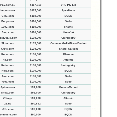
Pay.com.au
$117,810
VPE Pty Ltd
Import.com
$115,000
ApexMoon
GME.com
$115,000
BQDN
Buoy.com
$110,000
Sedo
1992.com
$110,000
eName
Stop.com
$110,000
NameJet
estDeals.com
$105,000
Uniregistry
Skim.com
$105,000
CanavasMedia/BrandBucket
Crete.com
$105,000
Sharjil Saleem
Rude.com
$100,000
Phenom
4T.com
$100,000
Afternic
Katie.com
$100,000
Uniregistry
Role.com
$100,000
BQDN
Auer.com
$100,000
Sedo
Yotta.com
$100,000
Sedo
Aptum.com
$94,888
DomainMarket
Skew.com
$92,000
Uniregistry
ZB.app
$91,000
Afternic
21.de
$90,892
Sedo
USU.com
$90,000
BQDN
onument.com
$90,000
BQDN