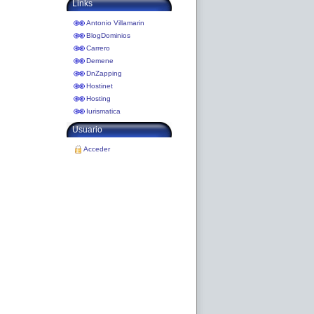
Links
Antonio Villamarin
BlogDominios
Carrero
Demene
DnZapping
Hostinet
Hosting
Iurismatica
Usuario
Acceder