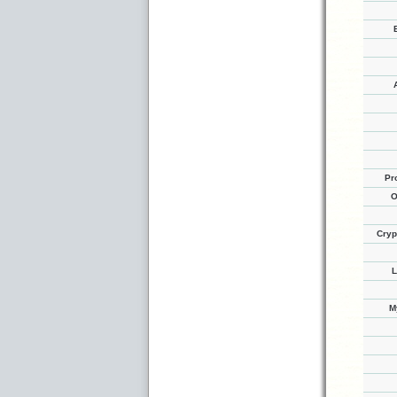
Pr
O
Cryp
L
M