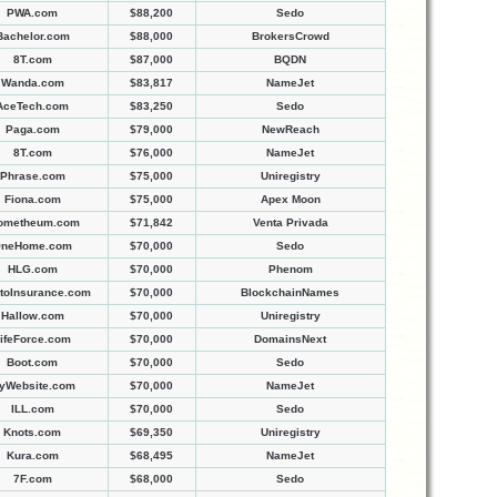
PWA.com
$88,200
Sedo
Bachelor.com
$88,000
BrokersCrowd
8T.com
$87,000
BQDN
Wanda.com
$83,817
NameJet
AceTech.com
$83,250
Sedo
Paga.com
$79,000
NewReach
8T.com
$76,000
NameJet
Phrase.com
$75,000
Uniregistry
Fiona.com
$75,000
Apex Moon
ometheum.com
$71,842
Venta Privada
neHome.com
$70,000
Sedo
HLG.com
$70,000
Phenom
toInsurance.com
$70,000
BlockchainNames
Hallow.com
$70,000
Uniregistry
ifeForce.com
$70,000
DomainsNext
Boot.com
$70,000
Sedo
yWebsite.com
$70,000
NameJet
ILL.com
$70,000
Sedo
Knots.com
$69,350
Uniregistry
Kura.com
$68,495
NameJet
7F.com
$68,000
Sedo