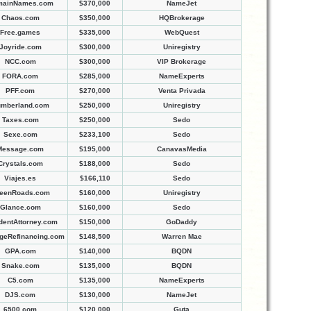
mainNames.com
$370,000
NameJet
Chaos.com
$350,000
HQBrokerage
Free.games
$335,000
WebQuest
Joyride.com
$300,000
Uniregistry
NCC.com
$300,000
VIP Brokerage
FORA.com
$285,000
NameExperts
PFF.com
$270,000
Venta Privada
mberland.com
$250,000
Uniregistry
Taxes.com
$250,000
Sedo
Sexe.com
$233,100
Sedo
Message.com
$195,000
CanavasMedia
Crystals.com
$188,000
Sedo
Viajes.es
$166,110
Sedo
eenRoads.com
$160,000
Uniregistry
Glance.com
$160,000
Sedo
dentAttorney.com
$150,000
GoDaddy
geRefinancing.com
$148,500
Warren Mae
GPA.com
$140,000
BQDN
Snake.com
$135,000
BQDN
C5.com
$135,000
NameExperts
DJS.com
$130,000
NameJet
6500.com
$120,000
Guta