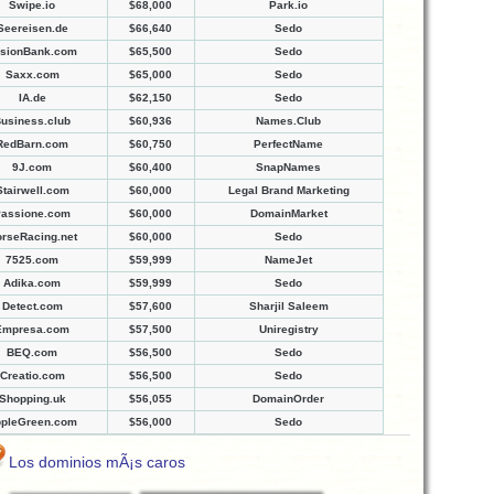
Swipe.io
$68,000
Park.io
Seereisen.de
$66,640
Sedo
sionBank.com
$65,500
Sedo
Saxx.com
$65,000
Sedo
IA.de
$62,150
Sedo
usiness.club
$60,936
Names.Club
RedBarn.com
$60,750
PerfectName
9J.com
$60,400
SnapNames
Stairwell.com
$60,000
Legal Brand Marketing
assione.com
$60,000
DomainMarket
rseRacing.net
$60,000
Sedo
7525.com
$59,999
NameJet
Adika.com
$59,999
Sedo
Detect.com
$57,600
Sharjil Saleem
Empresa.com
$57,500
Uniregistry
BEQ.com
$56,500
Sedo
Creatio.com
$56,500
Sedo
Shopping.uk
$56,055
DomainOrder
pleGreen.com
$56,000
Sedo
Los dominios mÃ¡s caros