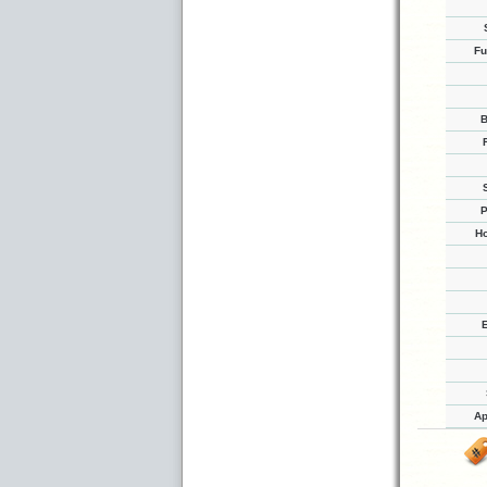
Fu
B
P
Ho
Ap