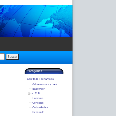
Buscar
Categorias
abrir todo
|
cerrar todo
Adquisiciones y Fusi...
Backorder
ccTLD
Comercio
Consejos
Curiosidades
Desarrollo