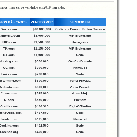
inios más caros
vendidos en 2019 han sido:
NIOS MÁS CAROS
VENDIDO POR
VENDIDO EN
Voice.com
$30,000,000
GoDaddy Domain Broker Service
alifornia.com
$3,000,000
VIP Brokerage
EKO.com
$1,500,000
Uniregistry
TM.com
$1,250,000
VIP Brokerage
RX.com
$1,000,000
Sedo
Nursing.com
$950,000
GetYourDomain
OL.com
$900,000
NameJet
Links.com
$798,000
Sedo
astermind.com
$600,000
Venta Privada
Medidata.com
$600,000
Venta Privada
Carrot.com
$565,000
Name Ninja
IJ.com
$550,000
Phenom
Gorilla.com
$496,320
RightOfTheDot
ttingOdds.com
$487,500
Sedo
Leads.com
$435,000
NameJet
Cooking.com
$402,500
Sedo
Casinos.org
$400,000
Sedo