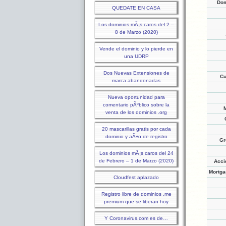
Do
QUEDATE EN CASA
Los dominios mÃ¡s caros del 2 –
8 de Marzo (2020)
Vende el dominio y lo pierde en
una UDRP
Dos Nuevas Extensiones de
Cu
marca abandonadas
Nueva oportunidad para
comentario pÃºblico sobre la
venta de los dominios .org
20 mascarillas gratis por cada
dominio y aÃ±o de registro
Gr
Los dominios mÃ¡s caros del 24
de Febrero – 1 de Marzo (2020)
Acci
Mortga
Cloudfest aplazado
Registro libre de dominios .me
premium que se liberan hoy
Y Coronavirus.com es de…