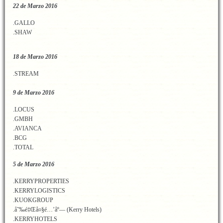
22 de Marzo 2016
.GALLO
.SHAW
18 de Marzo 2016
.STREAM
9 de Marzo 2016
.LOCUS
.GMBH
.AVIANCA
.BCG
.TOTAL
5 de Marzo 2016
.KERRYPROPERTIES
.KERRYLOGISTICS
.KUOKGROUP
.å˜‰é‡Œå¤§é…’åº— (Kerry Hotels)
.KERRYHOTELS