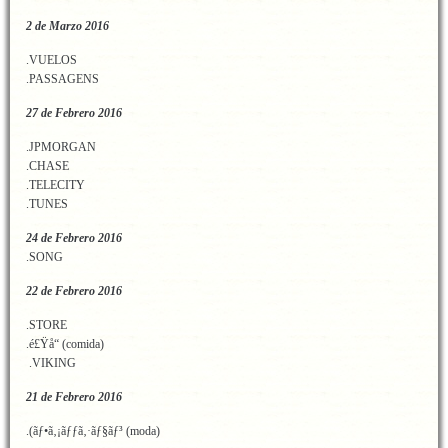
2 de Marzo 2016
.VUELOS
.PASSAGENS
27 de Febrero 2016
.JPMORGAN
.CHASE
.TELECITY
.TUNES
24 de Febrero 2016
.SONG
22 de Febrero 2016
.STORE
.é£Ÿå“ (comida)
.VIKING
21 de Febrero 2016
.(ãƒ•ã‚¡ãƒƒã‚·ãƒ§ãƒ³ (moda)