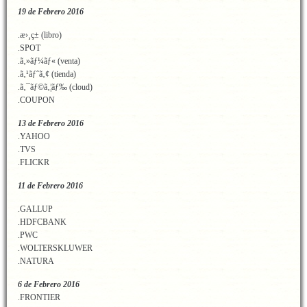
19 de Febrero 2016
.æ›¸ç± (libro)
.SPOT
.ã‚»ãƒ¼ãƒ« (venta)
.ã‚¹ãƒˆã‚¢ (tienda)
.ã‚¯ãƒ©ã‚¦ãƒ‰ (cloud)
.COUPON
13 de Febrero 2016
.YAHOO
.TVS
.FLICKR
11 de Febrero 2016
.GALLUP
.HDFCBANK
.PWC
.WOLTERSKLUWER
.NATURA
6 de Febrero 2016
.FRONTIER