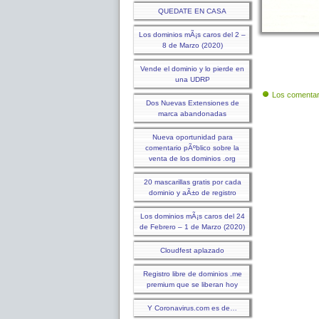
QUEDATE EN CASA
Los dominios mÃ¡s caros del 2 –
8 de Marzo (2020)
Vende el dominio y lo pierde en
una UDRP
Los comentar
Dos Nuevas Extensiones de
marca abandonadas
Nueva oportunidad para
comentario pÃºblico sobre la
venta de los dominios .org
20 mascarillas gratis por cada
dominio y aÃ±o de registro
Los dominios mÃ¡s caros del 24
de Febrero – 1 de Marzo (2020)
Cloudfest aplazado
Registro libre de dominios .me
premium que se liberan hoy
Y Coronavirus.com es de…