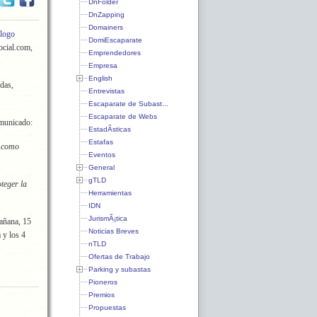
DnFolder
DnZapping
Domainers
álogo
DomiEscaparate
ocial.com,
Emprendedores
Empresa
English
das,
Entrevistas
Escaparate de Subast...
Escaparate de Webs
omunicado:
EstadÃ­sticas
Estafas
r como
Eventos
General
gTLD
teger la
Herramientas
IDN
JurismÃ¡tica
añana, 15
Noticias Breves
 y los 4
nTLD
Ofertas de Trabajo
Parking y subastas
Pioneros
Premios
Propuestas