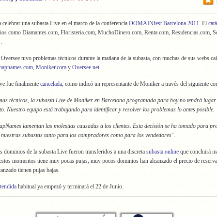
a celebrar una subasta Live en el marco de la conferencia
DOMAINfest Barcelona 2011
. El
cat
nios como Diamantes.com, Floristeria.com, MuchoDinero.com, Renta.com, Residencias.com, S
…
Oversee tuvo problemas técnicos durante la mañana de la subasta, con muchas de sus webs cai
napnames.com
,
Moniker.com
y
Oversee.net
.
ve fue finalmente
cancelada
, como indicó un representante de Moniker a través del siguiente c
mas técnicos, la subasta Live de Moniker en Barcelona programada para hoy no tendrá luga
to. Nuestro equipo está trabajando para identificar y resolver los problemas lo antes posible.
apNames lamentan las molestias causadas a los clientes. Esta decisión se ha tomado para pro
e nuestras subastas tanto para los compradores como para los vendedores
".
s dominios de la subasta Live fueron transferidos a una discreta
subasta online
que concluirá m
estos momentos tiene muy pocas pujas, muy pocos dominios han alcanzado el precio de reserva
canzado tienen pujas bajas.
tendida
habitual ya empezó y terminará el 22 de Junio.