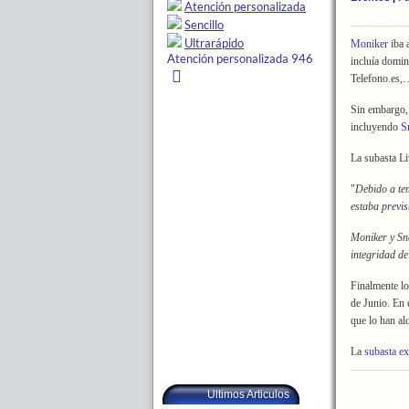
Moniker
iba 
incluía domi
Telefono.es,
Sin embargo, 
incluyendo
S
La subasta Li
"
Debido a te
estaba previs
Moniker y Sn
integridad d
Finalmente lo
de Junio. En 
que lo han al
La
subasta ex
Ultimos Articulos