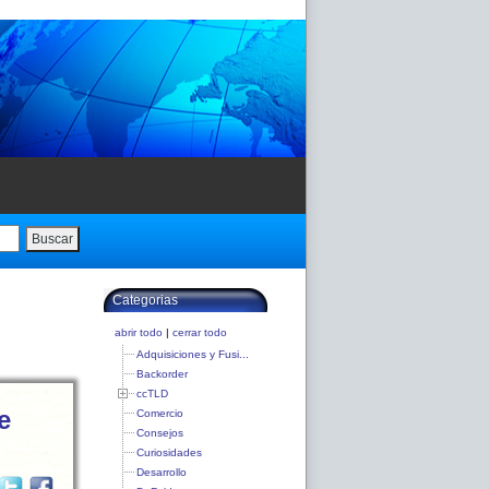
Buscar
Categorias
abrir todo
|
cerrar todo
Adquisiciones y Fusi...
Backorder
ccTLD
e
Comercio
Consejos
Curiosidades
Desarrollo