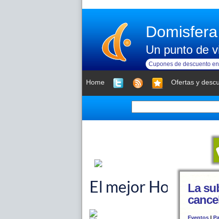
Domisfera
Un punto de vi
Cupones de descuento en 
Home
Ofertas y desc
La su
cance
Eventos
|
Pa