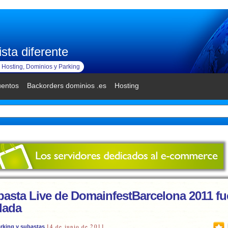
sta diferente
Hosting, Dominios y Parking
uentos
Backorders dominios .es
Hosting
basta Live de DomainfestBarcelona 2011 fu
lada
14 de junio de 2011
rking y subastas