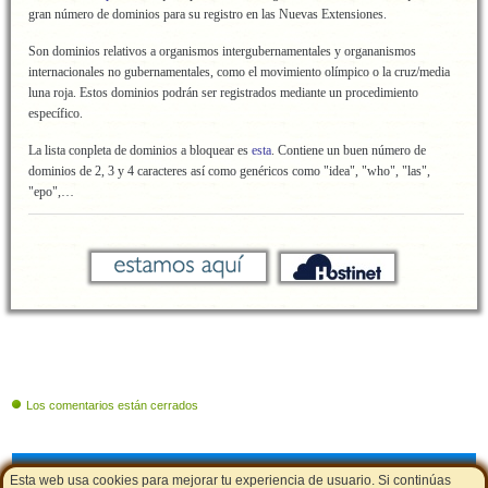
gran número de dominios para su registro en las Nuevas Extensiones.
Son dominios relativos a organismos intergubernamentales y organanismos
internacionales no gubernamentales, como el movimiento olímpico o la cruz/media
luna roja. Estos dominios podrán ser registrados mediante un procedimiento
específico.
La lista conpleta de dominios a bloquear es
esta
. Contiene un buen número de
dominios de 2, 3 y 4 caracteres así como genéricos como "idea", "who", "las",
"epo",…
Los comentarios están cerrados
Cupones de descuento
|
Aviso Legal - Política de Cookies
|
LSSI
Esta web usa cookies para mejorar tu experiencia de usuario. Si continúas