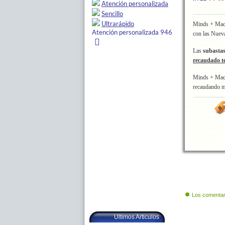
Minds + Mac
con las Nuev
Las
subasta
recaudado te
Minds + Machi
recaudando m
Los comentar
Ultimos Articulos