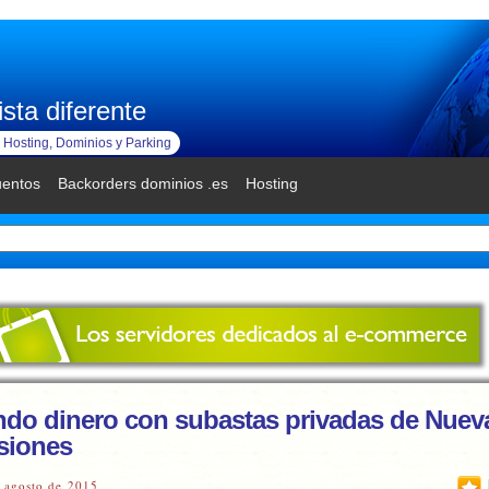
sta diferente
Hosting, Dominios y Parking
uentos
Backorders dominios .es
Hosting
do dinero con subastas privadas de Nuev
siones
 agosto de 2015