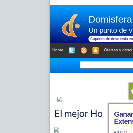
Domisfera
Un punto de vi
Cupones de descuento en 
Home
Ofertas y desc
Ganan
Exten
31 de
nTLD