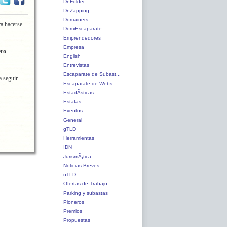
DnFolder
DnZapping
Domainers
ra hacerse
DomiEscaparate
Emprendedores
Empresa
ero
English
Entrevistas
Escaparate de Subast...
a seguir
Escaparate de Webs
EstadÃ­sticas
Estafas
Eventos
General
gTLD
Herramientas
IDN
JurismÃ¡tica
Noticias Breves
nTLD
Ofertas de Trabajo
Parking y subastas
Pioneros
Premios
Propuestas