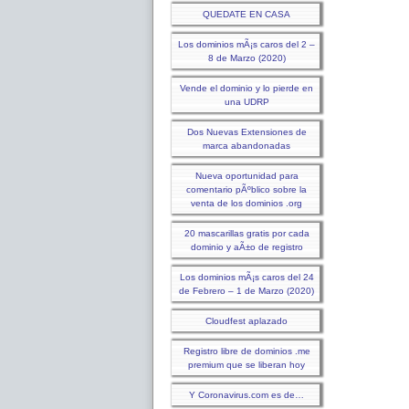
QUEDATE EN CASA
Los dominios mÃ¡s caros del 2 –
8 de Marzo (2020)
Vende el dominio y lo pierde en
una UDRP
Dos Nuevas Extensiones de
marca abandonadas
Nueva oportunidad para
comentario pÃºblico sobre la
venta de los dominios .org
20 mascarillas gratis por cada
dominio y aÃ±o de registro
Los dominios mÃ¡s caros del 24
de Febrero – 1 de Marzo (2020)
Cloudfest aplazado
Registro libre de dominios .me
premium que se liberan hoy
Y Coronavirus.com es de…