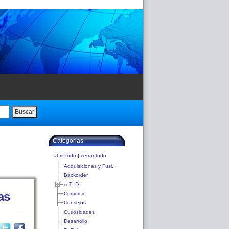
Buscar
Categorias
abrir todo
|
cerrar todo
Adquisiciones y Fusi...
Backorder
ccTLD
as
Comercio
Consejos
Curiosidades
Desarrollo