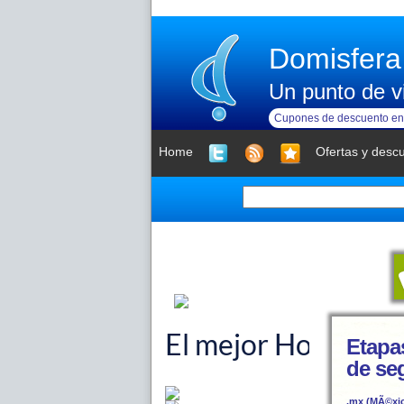
Domisfera
Un punto de vi
Cupones de descuento en 
Home
Ofertas y desc
Etapas
de se
.mx (MÃ©xi