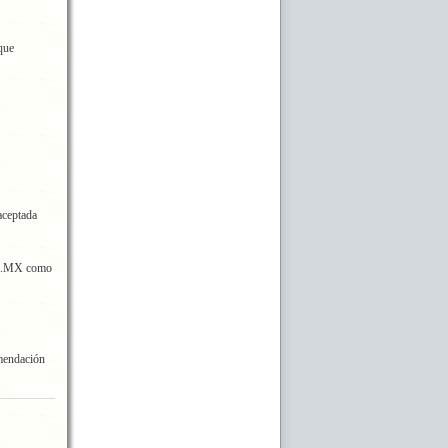
que
aceptada
ry .MX como
omendación