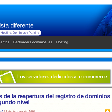
sta diferente
Hosting, Dominios y Parking
uentos
Backorders dominios .es
Hosting
 de la reapertura del registro de dominios
gundo nivel
11 de febrero de 2009
co)