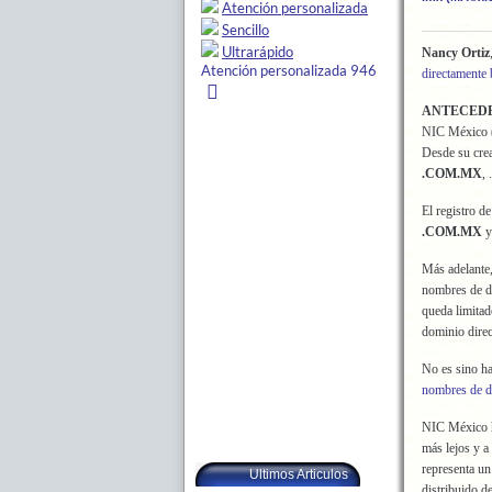
Nancy Ortiz
directamente 
ANTECED
NIC México (
Desde su crea
.COM.MX
, .
El registro d
.COM.MX
Más adelante,
nombres de d
queda limita
dominio dire
No es sino ha
nombres de d
NIC México ha
más lejos y a
representa un
Ultimos Articulos
distribuido d