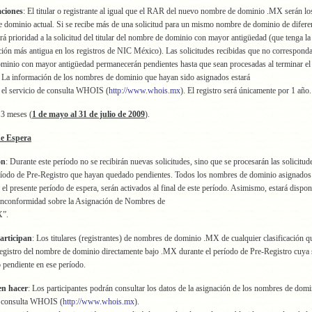
aciones
: El titular o registrante al igual que el RAR del nuevo nombre de dominio .MX serán l
 dominio actual. Si se recibe más de una solicitud para un mismo nombre de dominio de difere
dará prioridad a la solicitud del titular del nombre de dominio con mayor antigüedad (que tenga la
ción más antigua en los registros de NIC México). Las solicitudes recibidas que no corresponda
minio con mayor antigüedad permanecerán pendientes hasta que sean procesadas al terminar el
 La información de los nombres de dominio que hayan sido asignados estará
 el servicio de consulta WHOIS (
http://www.whois.mx
). El registro será únicamente por 1 año.
 3 meses (
1 de mayo al 31 de julio de 2009
).
de Espera
ón
: Durante este período no se recibirán nuevas solicitudes, sino que se procesarán las solicitud
ríodo de Pre-Registro que hayan quedado pendientes. Todos los nombres de dominio asignados 
y el presente período de espera, serán activados al final de este período. Asimismo, estará dispon
Inconformidad sobre la Asignación de Nombres de
X”.
articipan
: Los titulares (registrantes) de nombres de dominio .MX de cualquier clasificación 
 registro del nombre de dominio directamente bajo .MX durante el período de Pre-Registro cuya 
pendiente en ese período.
en hacer
: Los participantes podrán consultar los datos de la asignación de los nombres de do
de consulta WHOIS (
http://www.whois.mx
).