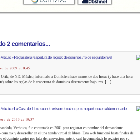
o 2 comentarios...
Articulo » Reglas de la reapertura del registro de dominios .mx de segundo nivel
zo de 2009 at 0:45
Ortiz, de NIC México, informaba a Domisfera hace menos de dos horas (y hace una hora
e) sobre las reglas de la reapertura de dominios directamente bajo .mx. […]
 Articulo » La Casa del Libro: cuando existen derechos pero no pertenecen al demandante
rero de 2010 at 10:37
andada, Verónica, fue contratada en 2001 para registrar en nombre del demandante
o.com.mx y desarrollar en el una tienda virtual de libros. Esta web funcionó hasta finales de
 el dominio expiró por falta de renovación, ante lo cual la demandada lo registró por su