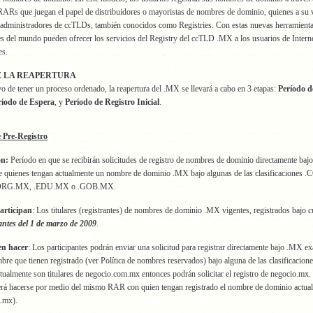
RARs que juegan el papel de distribuidores o mayoristas de nombres de dominio, quienes a su v
s administradores de ccTLDs, también conocidos como Registries. Con estas nuevas herramien
es del mundo pueden ofrecer los servicios del Registry del ccTLD .MX a los usuarios de Intern
es.
E LA REAPERTURA
vo de tener un proceso ordenado, la reapertura del .MX se llevará a cabo en 3 etapas:
Período d
ríodo de Espera
, y
Período de Registro Inicial
.
e Pre-Registro
ón:
Período en que se recibirán solicitudes de registro de nombres de dominio directamente baj
e quienes tengan actualmente un nombre de dominio .MX bajo algunas de las clasificaciones
ORG.MX, .EDU.MX o .GOB.MX.
articipan
: Los titulares (registrantes) de nombres de dominio .MX vigentes, registrados bajo c
antes del 1 de marzo de 2009
.
en hacer
: Los participantes podrán enviar una solicitud para registrar directamente bajo .MX e
re que tienen registrado (ver Política de nombres reservados) bajo alguna de las clasificacione
ctualmente son titulares de negocio.com.mx entonces podrán solicitar el registro de negocio.mx.
erá hacerse por medio del mismo RAR con quien tengan registrado el nombre de dominio actual
.mx).