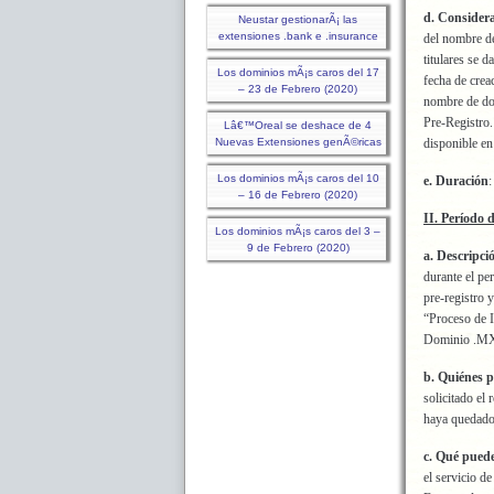
d. Consider
Neustar gestionarÃ¡ las
extensiones .bank e .insurance
del nombre de
titulares se 
Los dominios mÃ¡s caros del 17
fecha de crea
– 23 de Febrero (2020)
nombre de do
Pre-Registro.
Lâ€™Oreal se deshace de 4
Nuevas Extensiones genÃ©ricas
disponible en
Los dominios mÃ¡s caros del 10
e. Duración
:
– 16 de Febrero (2020)
II. Período 
Los dominios mÃ¡s caros del 3 –
9 de Febrero (2020)
a. Descripci
durante el pe
pre-registro 
“Proceso de 
Dominio .M
b. Quiénes p
solicitado el
haya quedado 
c. Qué pued
el servicio 