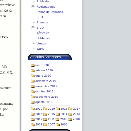
Publicidad
ez trabajan
Registradores
tas, RARs
Robos de Dominios
et en
SEO
Startups
sTLD
TÃ©cnica
e Pre-
Utilidades
Ventas
WIPO
Articulos Anteriores
marzo 2020
o .MX,
febrero 2020
 .COM.MX,
enero 2020
diciembre 2019
noviembre 2019
ualquier
octubre 2019
septiembre 2019
agosto 2019
xactamente
s, por
2020
2019
2018
2017
2016
2015
2014
2013
 La
2012
2011
2010
2009
2008
2007
2006