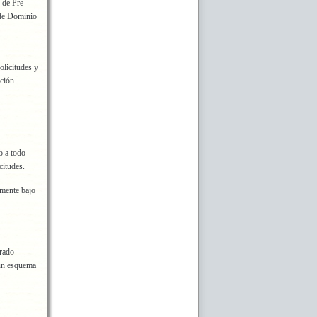
 de Pre-
 de Dominio
olicitudes y
ación.
o a todo
citudes.
amente bajo
trado
 un esquema