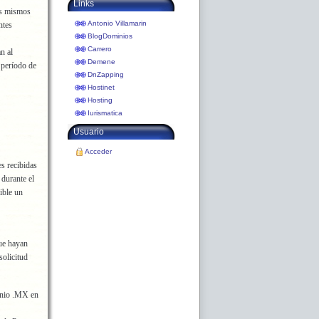
Links
os mismos
Antonio Villamarin
ntes
BlogDominios
Carrero
n al
Demene
 período de
DnZapping
Hostinet
Hosting
Iurismatica
Usuario
Acceder
es recibidas
durante el
ible un
que hayan
solicitud
minio .MX en