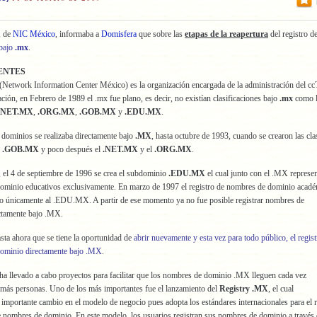
, de
NIC México
, informaba a
Domisfera
que sobre las
etapas de la reapertura
del registro d
bajo
.mx
.
ENTES
Network Information Center México) es la organización encargada de la administración del c
ción, en Febrero de 1989 el .mx fue plano, es decir, no existían clasificaciones bajo
.mx
como l
NET.MX
,
.ORG.MX
,
.GOB.MX
y
.EDU.MX
.
e dominios se realizaba directamente bajo
.MX
, hasta octubre de 1993, cuando se crearon las cla
y
.GOB.MX
y poco después el
.NET.MX
y el
.ORG.MX
.
 el 4 de septiembre de 1996 se crea el subdominio
.EDU.MX
el cual junto con el .MX represe
ominio educativos exclusivamente. En marzo de 1997 el registro de nombres de dominio acad
do únicamente al .EDU.MX. A partir de ese momento ya no fue posible registrar nombres de
ctamente bajo .MX.
sta ahora que se tiene la oportunidad de
abrir nuevamente y esta vez para todo público, el regist
ominio directamente bajo .MX
.
 llevado a cabo proyectos para facilitar que los nombres de dominio .MX lleguen cada vez
 más personas. Uno de los más importantes fue el lanzamiento del
Registry .MX
, el cual
 importante cambio en el modelo de negocio pues adopta los estándares internacionales para el r
e nombres de dominio. En este modelo, los usuarios registran sus nombres de dominio a través