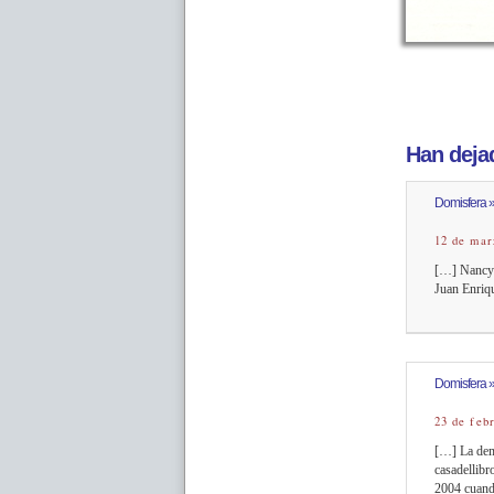
Han dejad
Domisfera » 
12 de mar
[…] Nancy 
Juan Enriqu
Domisfera »
23 de feb
[…] La dem
casadellibr
2004 cuando