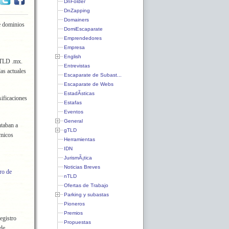
DnFolder
DnZapping
Domainers
e dominios
DomiEscaparate
Emprendedores
Empresa
English
cTLD .mx.
Entrevistas
as actuales
Escaparate de Subast...
Escaparate de Webs
EstadÃ­sticas
sificaciones
Estafas
Eventos
General
ntaban a
gTLD
émicos
Herramientas
IDN
JurismÃ¡tica
Noticias Breves
ro de
nTLD
Ofertas de Trabajo
Parking y subastas
Pioneros
Premios
egistro
Propuestas
 de