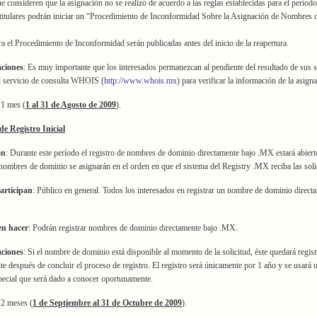
e consideren que la asignación no se realizó de acuerdo a las reglas establecidas para el período
 titulares podrán iniciar un “Procedimiento de Inconformidad Sobre la Asignación de Nombres
ra el Procedimiento de Inconformidad serán publicadas antes del inicio de la reapertura.
aciones
: Es muy importante que los interesados permanezcan al pendiente del resultado de sus s
el servicio de consulta WHOIS (
http://www.whois.mx
) para verificar la información de la asign
 1 mes (
1 al 31 de Agosto de 2009
).
de Registro Inicial
ón
: Durante este período el registro de nombres de dominio directamente bajo .MX estará abiert
nombres de dominio se asignarán en el orden en que el sistema del Registry .MX reciba las soli
articipan
: Público en general. Todos los interesados en registrar un nombre de dominio direct
en hacer
: Podrán registrar nombres de dominio directamente bajo .MX.
aciones
: Si el nombre de dominio está disponible al momento de la solicitud, éste quedará regis
e después de concluir el proceso de registro. El registro será únicamente por 1 año y se usará
pecial que será dado a conocer oportunamente.
 2 meses (
1 de Septiembre al 31 de Octubre de 2009
).