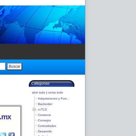
Buscar
Categorias
abrir todo
|
cerrar todo
Adquisiciones y Fusi...
Backorder
ccTLD
 .mx
Comercio
Consejos
Curiosidades
Desarrollo