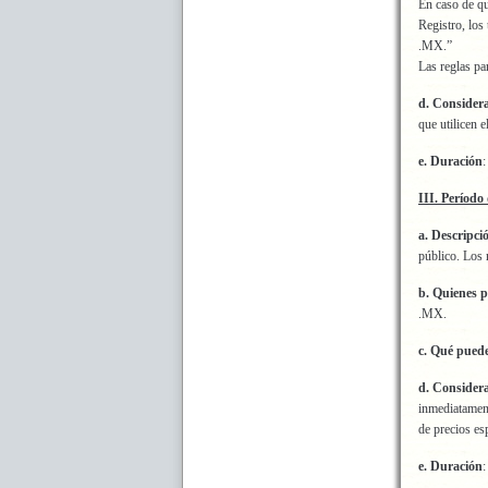
En caso de qu
Registro, los
.MX.”
Las reglas pa
d. Consider
que utilicen 
e. Duración
:
III. Período 
a. Descripci
público. Los 
b. Quienes p
.MX.
c. Qué pued
d. Consider
inmediatament
de precios es
e. Duración
: