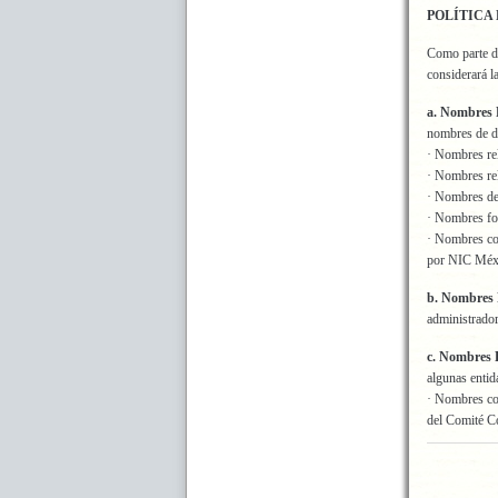
POLÍTICA
Como parte de
considerará la
a. Nombres 
nombres de 
· Nombres re
· Nombres re
· Nombres de
· Nombres fo
· Nombres co
por NIC Méx
b. Nombres 
administrado
c. Nombres 
algunas entid
· Nombres co
del Comité C