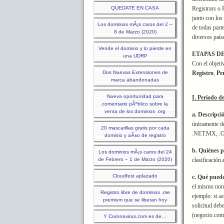
QUEDATE EN CASA
Registrars o 
junto con lo
Los dominios mÃ¡s caros del 2 –
de todas part
8 de Marzo (2020)
diversos país
Vende el dominio y lo pierde en
ETAPAS D
una UDRP
Con el objeti
Dos Nuevas Extensiones de
Registro
,
Pe
marca abandonadas
Nueva oportunidad para
I. Período d
comentario pÃºblico sobre la
venta de los dominios .org
a. Descripci
únicamente d
20 mascarillas gratis por cada
.NET.MX, .
dominio y aÃ±o de registro
b. Quiénes p
Los dominios mÃ¡s caros del 24
de Febrero – 1 de Marzo (2020)
clasificación
Cloudfest aplazado
c. Qué pued
el mismo nomb
Registro libre de dominios .me
ejemplo: si a
premium que se liberan hoy
solicitud deb
(negocio.com
Y Coronavirus.com es de…