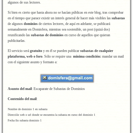
algunos de sus lectores.
Si bien es cierto que hasta ahora no se hacían públicas en este blog, tras comprobar
en el tiempo que parace existir un interés general de hacer más visibles las
subastas
de algunos
dominios
de ciertos lectores, de aquí en adelante, se publicará
semanalmente en Domisfera, mientras sea sostenible, un post (quizá dos)
reunificando las
subastas de dominios
en curso de aquellos que quieran
publicitarlas.
El servicio será
gratuito
y en él se pueden publicar
subastas
de
cualquier
plataforma, web o foro
. Sólo se require una
mínima condición:
mandar un mail
con el siguiente asunto y formato a:
Asunto del mail
: Escaparate de Subastas de Dominios
Contenido del mail
:
Nombre de dominio 1 en subasta
Dirección web o url donde se encuentra la subasta en curso del dominio 1
Fecha fin subasta dominio 1