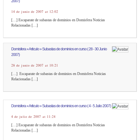
2007)
14 de junio de 2007 at 12:02
[…] Escaparate de subastas de dominios en Domisfera Noticias
Relacionadas […]
Domisfera » Articulo » Subastas de dominios en curso ( 28 - 30 Junio
2007)
28 de junio de 2007 at 10:21
[…] Escaparate de subastas de dominios en Domisfera Noticias
Relacionadas […]
Domisfera » Articulo » Subastas de dominios en curso ( 4 - 5 Julio 2007)
4 de julio de 2007 at 11:24
[…] Escaparate de subastas de dominios en Domisfera Noticias
Relacionadas […]