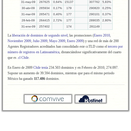
31-may-09
267625
0,64%
15137
307762
5,83%
30-abr-09
265934
0,17%
179
290820
0,25%
31-mar-09
265471
0,40%
177
290101
0,37%
28-feb-09
264415
2,72%
177
289035
2,80%
31-ene-09
257402
174
281149
La
liberación de dominios de segundo nivel
, las promociones (
Enero 2010
,
Noviembre 2009
,
Julio 2009
,
Mayo 2009
,
Enero 2009
) y una red de más de 200
Agentes Registradores acreditados han consolidado este ccTLD como el
tercero por
número de registros en Latinoamérica
, distanciándose significativamente del cuarto
que es
.cl Chile
.
En Enero de 2009
Chile tenía
234.503 dominios y en Febrero de 2010, 274.097.
Supone un aumento de 39.594 dominios, mientras que para el mismo periodo
México ha ganado
117.486
dominios.