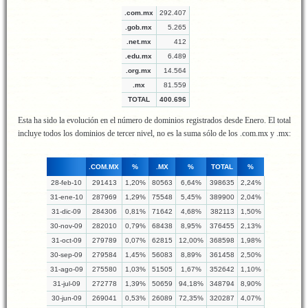
.com.mx
292.407
.gob.mx
5.265
.net.mx
412
.edu.mx
6.489
.org.mx
14.564
.mx
81.559
TOTAL
400.696
Esta ha sido la evolución en el número de dominios registrados desde Enero. El total
incluye todos los dominios de tercer nivel, no es la suma sólo de los .com.mx y .mx:
.COM.MX
%
.MX
%
TOTAL
%
28-feb-10
291413
1,20%
80563
6,64%
398635
2,24%
31-ene-10
287969
1,29%
75548
5,45%
389900
2,04%
31-dic-09
284306
0,81%
71642
4,68%
382113
1,50%
30-nov-09
282010
0,79%
68438
8,95%
376455
2,13%
31-oct-09
279789
0,07%
62815
12,00%
368598
1,98%
30-sep-09
279584
1,45%
56083
8,89%
361458
2,50%
31-ago-09
275580
1,03%
51505
1,67%
352642
1,10%
31-jul-09
272778
1,39%
50659
94,18%
348794
8,90%
30-jun-09
269041
0,53%
26089
72,35%
320287
4,07%