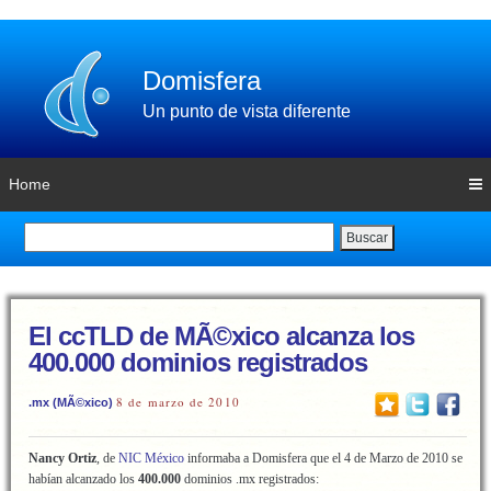
Domisfera
Un punto de vista diferente
Home
Buscar
El ccTLD de MÃ©xico alcanza los
400.000 dominios registrados
8 de marzo de 2010
.mx (MÃ©xico)
Nancy Ortiz
, de
NIC México
informaba a Domisfera que el 4 de Marzo de 2010 se
habían alcanzado los
400.000
dominios .mx registrados: