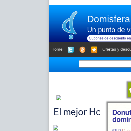
Domisfera
Un punto de vi
Cupones de descuento en 
Home
Ofertas y desc
Donuts
domin
15 de
nTLD