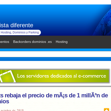
sta diferente
Hosting, Dominios y Parking
uentos
Backorders dominios .es
Hosting
 rebaja el precio de mÃ¡s de 1 millÃ³n de
ios
 octubre de 2019