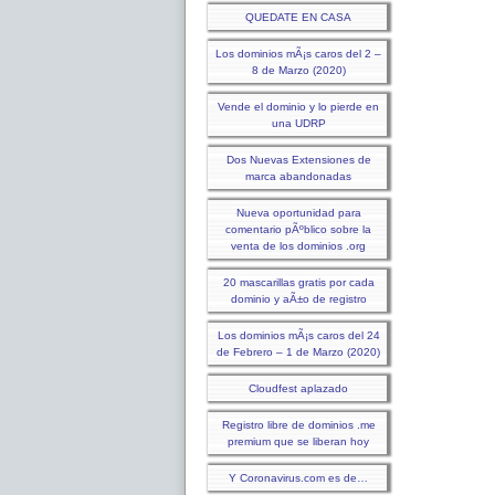
QUEDATE EN CASA
Los dominios mÃ¡s caros del 2 –
8 de Marzo (2020)
Vende el dominio y lo pierde en
una UDRP
Dos Nuevas Extensiones de
marca abandonadas
Nueva oportunidad para
comentario pÃºblico sobre la
venta de los dominios .org
20 mascarillas gratis por cada
dominio y aÃ±o de registro
Los dominios mÃ¡s caros del 24
de Febrero – 1 de Marzo (2020)
Cloudfest aplazado
Registro libre de dominios .me
premium que se liberan hoy
Y Coronavirus.com es de…