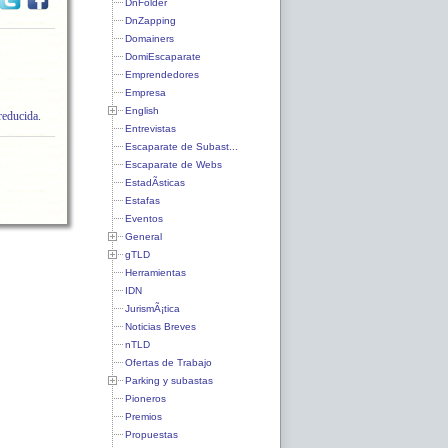
DnFolder
DnZapping
Domainers
DomiEscaparate
Emprendedores
Empresa
English
reducida
.
Entrevistas
Escaparate de Subast...
Escaparate de Webs
EstadÃ­sticas
Estafas
Eventos
General
gTLD
Herramientas
IDN
JurismÃ¡tica
Noticias Breves
nTLD
Ofertas de Trabajo
Parking y subastas
Pioneros
Premios
Propuestas