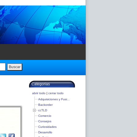
Buscar
Categorias
abrir todo
|
cerrar todo
Adquisiciones y Fusi...
Backorder
ccTLD
Comercio
Consejos
Curiosidades
Desarrollo