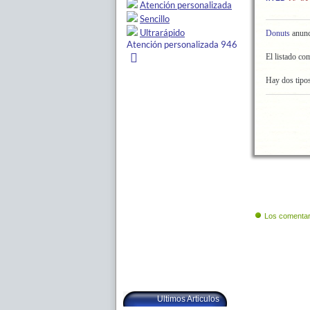
Donuts
anunc
El listado co
Hay dos tipos
Los comentar
Ultimos Articulos