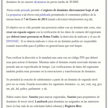
dominios de un caracter
alcanzaron
un precio medio de 39.000£.
Ahora están
pensado
permitir el
registro de dominios directamente bajo el .uk
.
La
propuesta
a tal efecto está
publicada
permitiendo el comentario público de la
misma hasta el
7 de Enero de 2013
(email a
direct(arroba)nominet.org.uk
).
El objetivo no es sólo permitir una presencia online con un dominio más corto, sino
crear un espacio seguro
con la verificación de los datos de contacto del registrante
que
deberá tener presencia en Reino Unido
, la detección de malware y el uso de
DNSSSEC
. Si se detecta malware o virus en un dominio podría ser suspendido
estando inaccesible para el público en general hasta que esté limpio.
Para verificar la dirección se le mandará una carta con un código PIN que deberá
usar para activar el dominio. Mientras tanto el dominio estaría reservado durante un
periodo aún no especificado de tiempo. Las verificaciones de datos del registrante
también podría estar presentes en la renovaciones y transferencias de dominios.
Se permitirá la creación de subdominios a partir de un dominio de segundo nivel
pero no su venta. Estarán reservados los siguientes dominios: co, net, com, org, gov,
me, plc, ltd, police, parliament y uk.
Habrá cuatro fases:
Sunrise
para marcas registradas,
Sunrise
para propietarios de
dominios de tercer nivel,
Landrush
para dominios no asignados en las anteriores
fases (si hay más de un solicitante habrá subasta) y
Registro libre
.