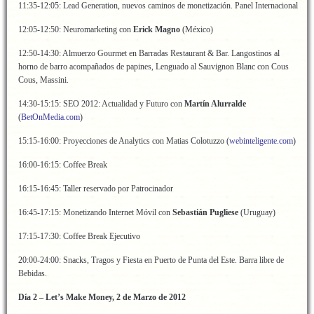
11:35-12:05: Lead Generation, nuevos caminos de monetización. Panel Internacional
12:05-12:50: Neuromarketing con
Erick Magno
(México)
12:50-14:30: Almuerzo Gourmet en Barradas Restaurant & Bar. Langostinos al
horno de barro acompañados de papines, Lenguado al Sauvignon Blanc con Cous
Cous, Massini.
14:30-15:15: SEO 2012: Actualidad y Futuro con
Martín Alurralde
(
BetOnMedia.com
)
15:15-16:00: Proyecciones de Analytics con Matias Colotuzzo (
webinteligente.com
)
16:00-16:15: Coffee Break
16:15-16:45: Taller reservado por Patrocinador
16:45-17:15: Monetizando Internet Móvil con
Sebastián Pugliese
(Uruguay)
17:15-17:30: Coffee Break Ejecutivo
20:00-24:00: Snacks, Tragos y Fiesta en Puerto de Punta del Este. Barra libre de
Bebidas.
Día 2 – Let’s Make Money, 2 de Marzo de 2012