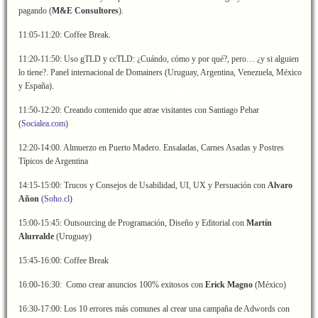
pagando (
M&E Consultores
).
11:05-11:20: Coffee Break.
11:20-11:50: Uso gTLD y ccTLD: ¿Cuándo, cómo y por qué?, pero… ¿y si alguien
lo tiene?. Panel internacional de Domainers (Uruguay, Argentina, Venezuela, México
y España).
11:50-12:20: Creando contenido que atrae visitantes con Santiago Pehar
(
Socialea.com
)
12:20-14:00. Almuerzo en Puerto Madero. Ensaladas, Carnes Asadas y Postres
Típicos de Argentina
14:15-15:00: Trucos y Consejos de Usabilidad, UI, UX y Persuación con
Alvaro
Añon
(
Soho.cl
)
15:00-15:45: Outsourcing de Programación, Diseño y Editorial con
Martín
Alurralde
(Uruguay)
15:45-16:00: Coffee Break
16:00-16:30: Como crear anuncios 100% exitosos con
Erick Magno
(México)
16:30-17:00: Los 10 errores más comunes al crear una campaña de Adwords con