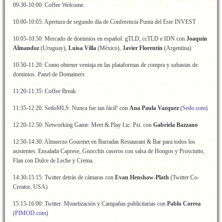
09:30-10:00: Coffee Welcome.
10:00-10:05: Apertura de segundo día de Conferencia Punta del Este INVEST
10:05-10:50: Mercado de dominios en español: gTLD, ccTLD e IDN con
Joaquin
Almandoz
(Uruguay),
Luisa Villa
(México),
Javier Florentin
(Argentina)
10:50-11:20: Como obtener ventaja en las plataformas de compra y subastas de
dominios. Panel de Domainers
11:20-11:35: Coffee Break
11:35-12:20: SedoMLS: Nunca fue tan fácil! con
Ana Paula Vazquez
(
Sedo.com
)
12:20-12:50: Networking Game: Meet & Play Lic. Psi. con
Gabriela Bazzano
12:50-14:30: Almuerzo Gourmet en Barradas Restaurant & Bar para todos los
asistentes. Ensalada Caprese, Gnocchis caseros con salsa de Hongos y Prosciutto,
Flan con Dulce de Leche y Crema.
14:30-15:15: Twitter detrás de cámaras con
Evan Henshaw-Plath
(Twitter Co-
Creator, USA)
15:15-16:00: Twitter: Monetización y Campañas publicitarias con
Pablo Correa
(
PIMOD.com
)