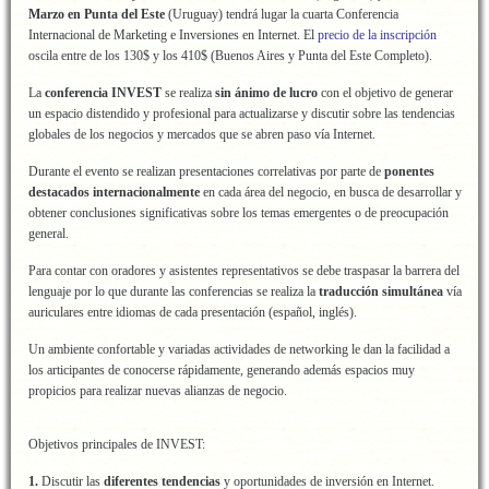
Marzo
en Punta del Este
(Uruguay) tendrá lugar la cuarta Conferencia
Internacional de Marketing e Inversiones en Internet. El
precio de la inscripción
oscila entre de los 130$ y los 410$ (Buenos Aires y Punta del Este Completo).
La
conferencia INVEST
se realiza
sin ánimo de lucro
con el objetivo de generar
un espacio distendido y profesional para actualizarse y discutir sobre las tendencias
globales de los negocios y mercados que se abren paso vía Internet.
Durante el evento se realizan presentaciones correlativas por parte de
ponentes
destacados internacionalmente
en cada área del negocio, en busca de desarrollar y
obtener conclusiones significativas sobre los temas emergentes o de preocupación
general.
Para contar con oradores y asistentes representativos se debe traspasar la barrera del
lenguaje por lo que durante las conferencias se realiza la
traducción simultánea
vía
auriculares entre idiomas de cada presentación (español, inglés).
Un ambiente confortable y variadas actividades de networking le dan la facilidad a
los articipantes de conocerse rápidamente, generando además espacios muy
propicios para realizar nuevas alianzas de negocio.
Objetivos principales de INVEST:
1.
Discutir las
diferentes tendencias
y oportunidades de inversión en Internet.