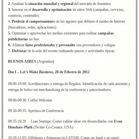
2
. Analizar la
situación mundial y regional
del mercado de dominios.
3.
Innovar en el
desarrollo y optimización
de sitios Web (campañas, servicios,
comercio, contenido).
4.
Predecir el comportamient
o de los agentes que definen el rumbo de Internet
(buscadores, redes, aplicaciones).
5.
Optimizar y aprovechar los medios existentes para realizar
campañas
publicitarias
on line.
6.
Afianzar
lazos profesionales y personales
con proveedores y colegas.
7.
Disfrutar
de la sede del evento realizando paseos y actividades típicas.
BUENOS AIRES
(Argentina)
Día 1 – Let’s Make Business, 28 de Febrero de 2012
09:00-19:00: Acreditaciones y entrega de Regalos. Identificación de cada asistente y
entrega de bolsa con merchandising de la conferencia y patrocinadores.
09:00-09:30: Coffee Welcome
09:30-09:35: Apertura de Conferencia
09:35-10:20 Lean Startups: Como validar ideas sin desarrollarlas con
Evan
Henshaw-Plath
(Twitter Co-Creator, USA)
10:20-11:05: Offshores y Empresas en LATAM: Como ser legal y no morir