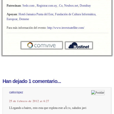
Patrocinan
:
Sedo.com
,
Registrar.com.uy
,
.Co
,
Neubox.net
,
Domibay
Apoyan
:
Hotel-Jamaica Punta del Este
,
Fundación de Cultura Informática,
Europcar
,
Demene
Para más información del evento:
http://www.investsatellite.com/
Han dejado 1 comentario...
carlos lopez
25 de febrero de 2012 at 6:27
LLegando a baires, esto esta que explota este aÃ±o, saludos javi