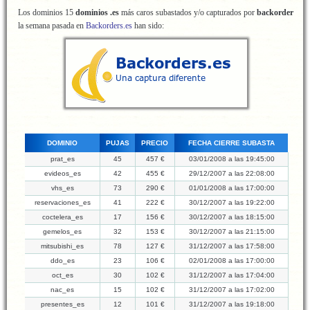
Los dominios 15
dominios .es
más caros subastados y/o capturados por
backorder
la semana pasada en
Backorders.es
han sido:
DOMINIO
PUJAS
PRECIO
FECHA CIERRE SUBASTA
prat_es
45
457 €
03/01/2008 a las 19:45:00
evideos_es
42
455 €
29/12/2007 a las 22:08:00
vhs_es
73
290 €
01/01/2008 a las 17:00:00
reservaciones_es
41
222 €
30/12/2007 a las 19:22:00
coctelera_es
17
156 €
30/12/2007 a las 18:15:00
gemelos_es
32
153 €
30/12/2007 a las 21:15:00
mitsubishi_es
78
127 €
31/12/2007 a las 17:58:00
ddo_es
23
106 €
02/01/2008 a las 17:00:00
oct_es
30
102 €
31/12/2007 a las 17:04:00
nac_es
15
102 €
31/12/2007 a las 17:02:00
presentes_es
12
101 €
31/12/2007 a las 19:18:00