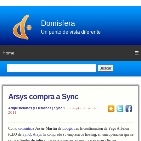
Domisfera
Un punto de vista diferente
Home
Buscar
Arsys compra a Sync
5 de septiembre de
Adquisiciones y Fusiones
|
Sync
2011
Como
comentaba
Javier Martín
de
Loogic
tras la confirmación de Yago Arbeloa
(CEO de
Sync
),
Arsys
ha comprado su empresa de hosting, en una operación que se
cerró
a finales de julio
y que va a comenzar a comunicarse a sus clientes.