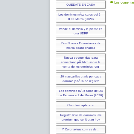
Los comentar
QUEDATE EN CASA
Los dominios mÃ¡s caros del 2 –
8 de Marzo (2020)
Vende el dominio y lo pierde en
una UDRP
Dos Nuevas Extensiones de
marca abandonadas
Nueva oportunidad para
comentario pÃºblico sobre la
venta de los dominios .org
20 mascarillas gratis por cada
dominio y aÃ±o de registro
Los dominios mÃ¡s caros del 24
de Febrero – 1 de Marzo (2020)
Cloudfest aplazado
Registro libre de dominios .me
premium que se liberan hoy
Y Coronavirus.com es de…