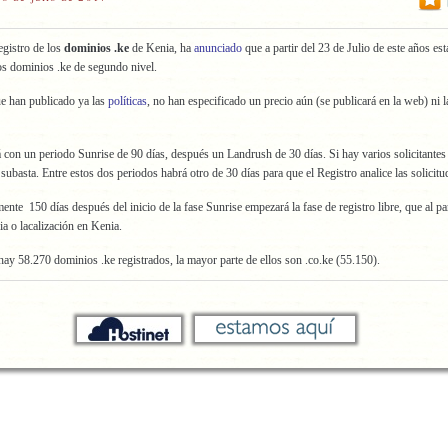
Registro de los
dominios .ke
de Kenia, ha
anunciado
que a partir del 23 de Julio de este años est
os dominios .ke de segundo nivel.
e han publicado ya las
políticas
, no han especificado un precio aún (se publicará en la web) ni l
con un periodo Sunrise de 90 días, después un Landrush de 30 días. Si hay varios solicitantes
 subasta. Entre estos dos periodos habrá otro de 30 días para que el Registro analice las solicitu
te 150 días después del inicio de la fase Sunrise empezará la fase de registro libre, que al pa
ia o lacalización en Kenia.
ay 58.270 dominios .ke registrados, la mayor parte de ellos son .co.ke (55.150).