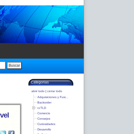
Buscar
Categorias
abrir todo
|
cerrar todo
Adquisiciones y Fusi...
Backorder
ccTLD
vel
Comercio
Consejos
Curiosidades
Desarrollo