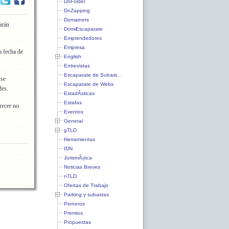
DnFolder
DnZapping
Domainers
arán
DomiEscaparate
Emprendedores
Empresa
a fecha de
English
Entrevistas
Escaparate de Subast...
 se
Escaparate de Webs
des.
EstadÃ­sticas
Estafas
recer no
Eventos
General
gTLD
Herramientas
IDN
JurismÃ¡tica
Noticias Breves
nTLD
Ofertas de Trabajo
Parking y subastas
Pioneros
Premios
Propuestas