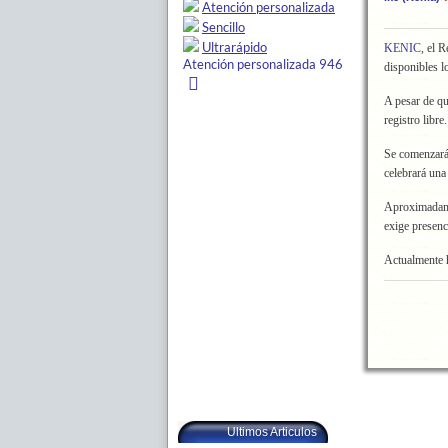
KENIC
, el 
disponibles l
A pesar de qu
registro libre.
Se comenzará 
celebrará una
Aproximadamen
exige presenc
Actualmente h
Ultimos Articulos