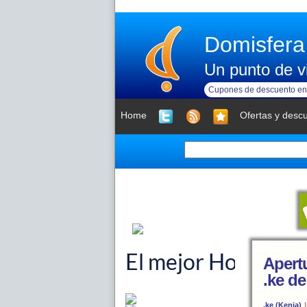
Domisfera
Un punto de vi
Cupones de descuento en 
Home
Ofertas y desc
Apert
.ke de
.ke (Kenia)