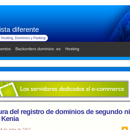
sta diferente
Hosting, Dominios y Parking
uentos
Backorders dominios .es
Hosting
ura del registro de dominios de segundo ni
 Kenia
18 de julio de 2017