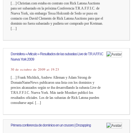
[…] Christian.com estaba en contrato con Rick Latona Auctions
para ser subastado en la próxima Conferencia T.R.A.F.F.I.C. de
Nueva York, sin embargo Tessa Holcomb de Sedo se puso en
contacto con David Clements de Rick Latona Auctions para que el
dominio no fuera subastado y pudiera ser comprado por Kreiman.
[…]
Domisfera » Articulo » Resultados de las subastas Live de T.R.A.F.F.I.C
Nueva York 2009
30 de octubre de 2009 at 19:23
[…] Frank Michlick, Andrew Alleman y Adam Strong de
DomainNameNews publicaron una lista con los dominios y
precios alcanzados según se iba desarrollando la subasta Live de
T.RA.F.F.I.C. Nueva York. Más tarde Moniker publicó los
resultados oficiales. Los de las subastas de Rick Latona pueden
consultarse aquí. […]
Primera conferencia de dominios en un crucero | Dnzapping