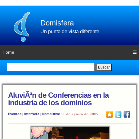
Domisfera
Un punto de vista diferente
Home
Buscar
AluviÃ³n de Conferencias en la
industria de los dominios
31 de agosto de 2009
Eventos
|
InterNetX
|
NameDrive