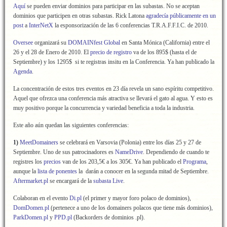
Aquí
se pueden enviar dominios para participar en las subastas. No se aceptan
dominios que participen en otras subastas. Rick Latona
agradecía públicamente en un
post
a
InterNetX
la esponsorización de las 6 conferencias T.R.A.F.F.I.C. de 2010.
Oversee
organizará su
DOMAINfest Global
en Santa Mónica (California) entre el
26 y el 28 de Enero de 2010. El
precio de registro
va de los 895$ (hasta el de
Septiembre) y los 1295$ si te registras insitu en la Conferencia. Ya han publicado la
Agenda
.
La concentración de estos tres eventos en 23 día revela un sano espíritu competitivo.
Aquel que ofrezca una conferencia más atractiva se llevará el gato al agua. Y esto es
muy positivo porque la concurrencia y variedad beneficia a toda la industria.
Este año aún quedan las siguientes conferencias:
1)
MeetDomainers
se celebrará en Varsovia (Polonia) entre los días 25 y 27 de
Septiembre. Uno de sus patrocinadores es
NameDrive
. Dependiendo de cuando te
registres los
precios
van de los 203,5€ a los 305€. Ya han publicado el
Programa
,
aunque la
lista de ponentes
la darán a conocer en la segunda mitad de Septiembre.
Aftermarket.pl
se encargará de la
subasta Live
.
Colaboran en el evento
Di.pl
(el primer y mayor foro polaco de dominios),
DomDomen.pl
(pertenece a uno de los domainers polacos que tiene más dominios),
ParkDomen.pl
y
PPD.pl
(Backorders de dominios .pl).