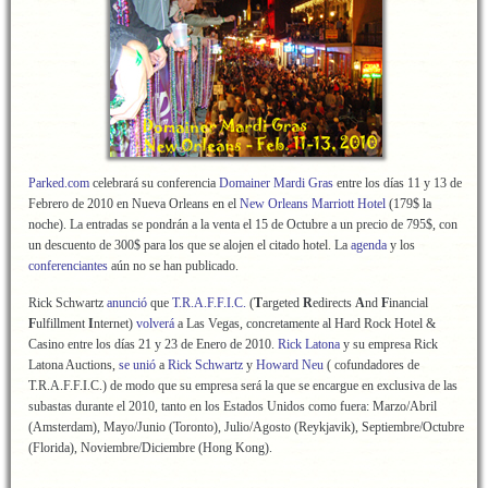
Parked.com
celebrará su conferencia
Domainer Mardi Gras
entre los días 11 y 13 de
Febrero de 2010 en Nueva Orleans en el
New Orleans Marriott Hotel
(179$ la
noche). La entradas se pondrán a la venta el 15 de Octubre a un precio de 795$, con
un descuento de 300$ para los que se alojen el citado hotel. La
agenda
y los
conferenciantes
aún no se han publicado.
Rick Schwartz
anunció
que
T.R.A.F.F.I.C.
(
T
argeted
R
edirects
A
nd
F
inancial
F
ulfillment
I
nternet)
volverá
a Las Vegas, concretamente al Hard Rock Hotel &
Casino entre los días 21 y 23 de Enero de 2010.
Rick Latona
y su empresa Rick
Latona Auctions,
se unió
a
Rick Schwartz
y
Howard Neu
( cofundadores de
T.R.A.F.F.I.C.) de modo que su empresa será la que se encargue en exclusiva de las
subastas durante el 2010, tanto en los Estados Unidos como fuera: Marzo/Abril
(Amsterdam), Mayo/Junio (Toronto), Julio/Agosto (Reykjavik), Septiembre/Octubre
(Florida), Noviembre/Diciembre (Hong Kong).