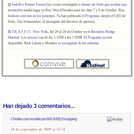
2)
SedoPro Partner Forum
(un evento restringido a
clientes de Sedo que reciban una
invitación
) tendrá lugar en Key West (Florida) entre los días 7 y 9 de Octubre. Ron
Jackson
será uno de los ponentes
. Ya han publicado el
Programa
, siendo el CEO de
Sedo, Tim Schumacher, el encargado del discurso de apertura.
3)
T.R.A.F.F.I.C. New York
, del 26 al 29 de Octubre en el
Brooklyn Bridge
Marriott
. Los
precios
van de los 1.350$ a los 1.950$. El
Programa
ya está
disponible. Rick Latona y Moniker
se encargarán de las subastas
.
Han dejado 3 comentarios...
Christian.com vendido por 600.000$ | Dnzapping
10 de septiembre de 2009 at 11:16