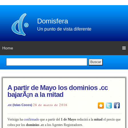
Domisfera
Un punto de vista diferente
Home
Buscar
A partir de Mayo los dominios .cc
bajarÃ¡n a la mitad
28 de marzo de 2016
.cc (Islas Cocos)
Verisign ha
confirmado
que a partir del
1 de Mayo
reducirá a la
mitad
el precio que
cobra por los
dominios .cc
a los Agentes Registradores.