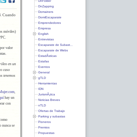
DnFolder
DnZapping
Domainers
Cuando
4.
DomiEscaparate
Emprendedores
Empresa
vos móviles)
English
 PPC.
Entrevistas
Escaparate de Subast...
por valor
Escaparate de Webs
ntas.
EstadÃ­sticas
Estafas
róleo en un
Eventos
ro caso
General
os tenemos
gTLD
Herramientas
IDN
Mujer.com
,
JurismÃ¡tica
uí
hay un
Noticias Breves
orar con
nTLD
Ofertas de Trabajo
Parking y subastas
 como
Pioneros
ro nunca se
Premios
Propuestas