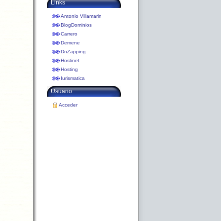
Links
Antonio Villamarin
BlogDominios
Carrero
Demene
DnZapping
Hostinet
Hosting
Iurismatica
Usuario
Acceder