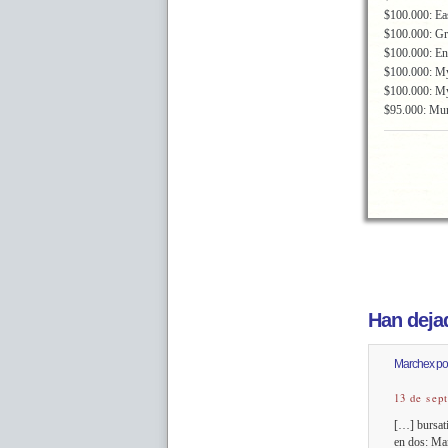
$100.000: E
$100.000: G
$100.000: E
$100.000: 
$100.000: M
$95.000: Mu
Han dejad
Marchex po
13 de sep
[…] bursati
en dos: Mar