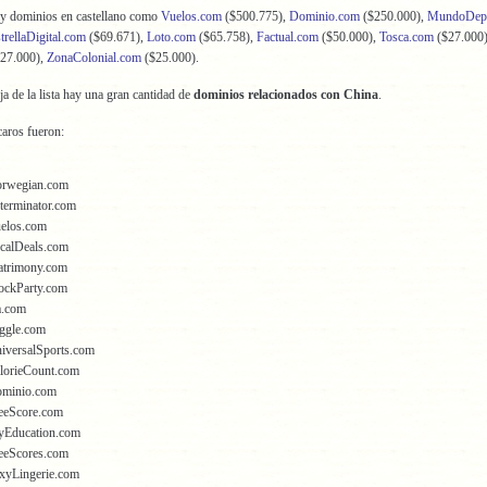
hay dominios en castellano como
Vuelos.com
($500.775),
Dominio.com
($250.000),
MundoDepo
trellaDigital.com
($69.671),
Loto.com
($65.758),
Factual.com
($50.000),
Tosca.com
($27.000)
27.000),
ZonaColonial.com
($25.000).
ja de la lista hay una gran cantidad de
dominios relacionados con China
.
aros fueron:
orwegian.com
terminator.com
uelos.com
calDeals.com
atrimony.com
ockParty.com
a.com
ggle.com
iversalSports.com
lorieCount.com
ominio.com
eeScore.com
yEducation.com
eeScores.com
xyLingerie.com