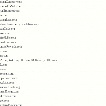
ovingCompany.com
sinessForSale.com
rugTreatment.com
bn.com
earingLoss.com
ortlandNow.com y SeattleNow.com
editCards.org
iuxue.com
ffeeTable.com
midifiers.com
ltimateRewards.com
hr.com
ine.com
52.com, 444.com, 880.com, 8808.com. y 8008.com
42.com
ar.com
hromium.org
eoplePower.com
egaLive.com
nsumerCredit.org
umanEnergy.com
ickerBook.com
get.com
gisteredAgents.com