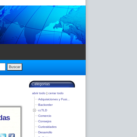
Buscar
Categorias
abrir todo
|
cerrar todo
Adquisiciones y Fusi...
Backorder
ccTLD
das
Comercio
Consejos
Curiosidades
Desarrollo