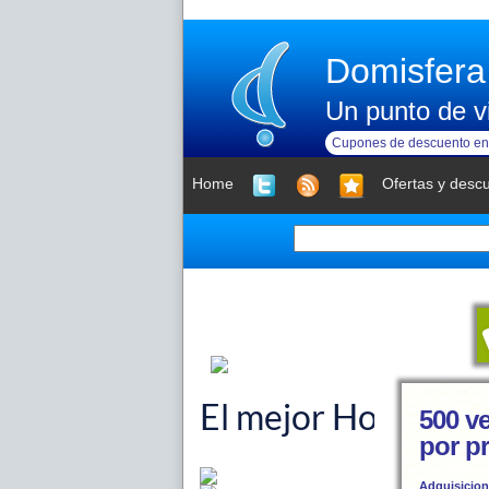
Domisfera
Un punto de vi
Cupones de descuento en 
Home
Ofertas y desc
500 v
por p
Adquisicion