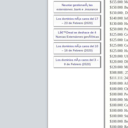
$155.000: M
Neustar gestionarÃ¡ las
$150.000: Bu
extensiones .bank e .insurance
$150.000:. D
$140.000: Is
Los dominios mÃ¡s caros del 17
– 23 de Febrero (2020)
$130.000: H
$250.000: P
Lâ€™Oreal se deshace de 4
$125.000: Cr
Nuevas Extensiones genÃ©ricas
$125.000: L
$125.000: Co
Los dominios mÃ¡s caros del 10
– 16 de Febrero (2020)
$125.000: Hu
$120.000: U
Los dominios mÃ¡s caros del 3 –
$120.000: D
9 de Febrero (2020)
$120.000: M
$588.888.: 2
$111.111: 2
$100.000: Af
$100.000: C
$100.000: P
$100.000: M
$100.000: Co
$100.000: H
$100.000: St
$100.000: Be
$100.000: Re