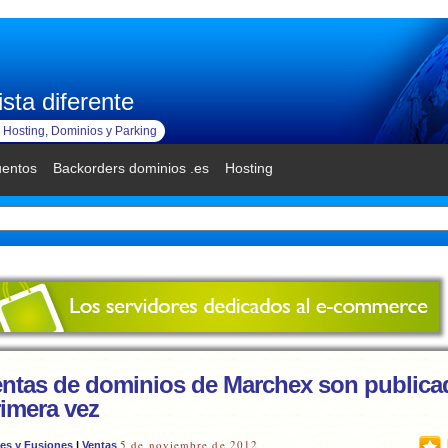
sta diferente
Hosting, Dominios y Parking
uentos
Backorders dominios .es
Hosting
entas de dominios de Marchex son publica
rimera vez
5 de noviembre de 2012
es y Fusiones
|
Ventas