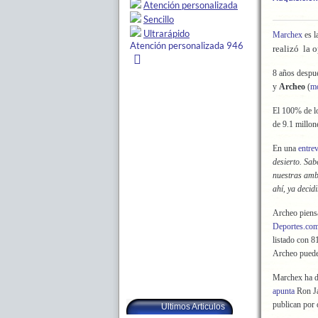
Marchex
es l
realizó la 
8 años despu
y
Archeo
(
mo
El 100% de l
de 9.1 millon
En una
entrev
desierto. Sab
nuestras amb
ahí, ya deci
Archeo piensa
Deportes.co
listado con 8
Archeo puede
Marchex ha de
apunta
Ron Ja
publican por 
Ultimos Articulos