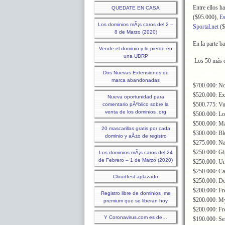
Entre ellos 
QUEDATE EN CASA
($95.000),
Es
Los dominios mÃ¡s caros del 2 –
Sportal.net
($
8 de Marzo (2020)
En la parte ba
Vende el dominio y lo pierde en
una UDRP
Los 50 más c
Dos Nuevas Extensiones de
marca abandonadas
$700.000: N
$520.000: Ex
Nueva oportunidad para
$500.775: V
comentario pÃºblico sobre la
venta de los dominios .org
$500.000: Lo
$500.000: M
20 mascarillas gratis por cada
$300.000: Bl
dominio y aÃ±o de registro
$275.000: N
$250.000: Gi
Los dominios mÃ¡s caros del 24
de Febrero – 1 de Marzo (2020)
$250.000: Un
$250.000: Ca
Cloudfest aplazado
$250.000: D
$200.000: Fr
Registro libre de dominios .me
$200.000: M
premium que se liberan hoy
$200.000: Fr
Y Coronavirus.com es de…
$190.000: Se