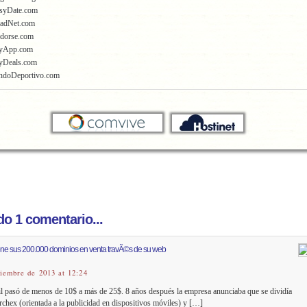
asyDate.com
radNet.com
ndorse.com
MyApp.com
yDeals.com
ndoDeportivo.com
o 1 comentario...
ne sus 200.000 dominios en venta travÃ©s de su web
tiembre de 2013 at 12:24
l pasó de menos de 10$ a más de 25$. 8 años después la empresa anunciaba que se dividía
chex (orientada a la publicidad en dispositivos móviles) y […]