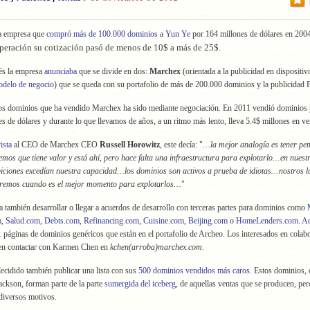
a empresa que
compró más de 100.000 dominios
a
Yun Ye
por 164 millones de dólares en 200
operación su cotización pasó de menos de 10$ a más de 25$.
és la empresa
anunciaba
que se divide en dos:
Marchex
(orientada a la publicidad en dispositi
delo de negocio
) que se queda con su portafolio de más de 200.000 dominios y la publicidad
os dominios que ha vendido Marchex ha sido mediante negociación. En 2011 vendió dominios 
es de dólares y durante lo que llevamos de años, a un ritmo más lento, lleva 5.4$ millones en ve
ista
al CEO de Marchex CEO
Russell Horowitz
, este decía: "
…la mejor analogía es tener pet
emos que tiene valor y está ahí, pero hace falta una infraestructura para explotarlo…en nuest
iciones excedían nuestra capacidad…los dominios son activos a prueba de idiotas…nostros l
diremos cuando es el mejor momento para explotarlos…
"
 también desarrollar o llegar a acuerdos de desarrollo con terceras partes para dominios como
m
,
Salud.com
,
Debts.com
,
Refinancing.com
,
Cuisine.com
,
Beijing.com
o
HomeLenders.com
.
Aq
1 páginas de dominios genéricos que están en el portafolio de Archeo. Los interesados en colab
n contactar con Karmen Chen en
kchen(arroba)marchex.com
.
cidido también publicar una lista con sus
500 dominios vendidos más caros
. Estos dominios,
ckson, forman parte de la parte
sumergida del iceberg
, de aquellas ventas que se producen, pe
diversos motivos.