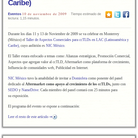
Caribe)
10 de noviembre de 2009
Eventos
Tiempo estimado de
lectura: 1,15 minutos.
Durante los días 11 y 13 de Noviembre de 2009 se va celebrar en Monterrey
(México) el
Taller de Aspectos Comerciales para ccTLDs en LAC (Latinoamérica y
Caribe)
, cuyo anfitrión es
NIC México
.
El Taller estara enfocado a temas como: Alianzas estratégicas, Promoción Comercial,
Aspectos que agregan valor al ccTLD, Aftermarket como plataforma de crecimiento,
Influencia de comunidades web, Publicidad en Internet.
NIC México
tuvo la amabilidad de invitar a
Domisfera
como ponente del panel
dedicado al
Aftermarket como apoyo al crecimiento de los ccTLDs,
junto con
SEDO
y
NameDrive
. Cada miembro del panel contará con 25 minutos para
su exposición.
El programa del evento se expone a continuación:
Leer el resto de este artículo ⇒