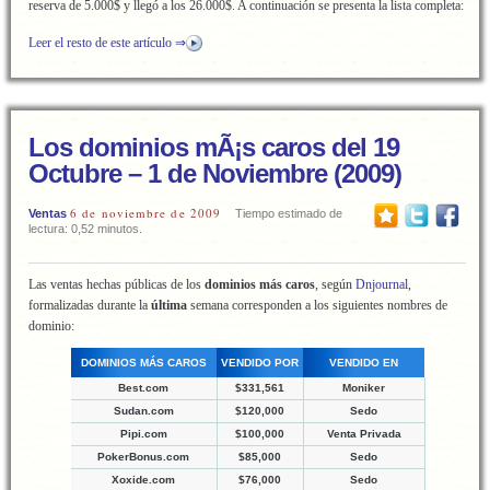
reserva de 5.000$ y llegó a los 26.000$. A continuación se presenta la lista completa:
Leer el resto de este artículo ⇒
Los dominios mÃ¡s caros del 19
Octubre – 1 de Noviembre (2009)
6 de noviembre de 2009
Ventas
Tiempo estimado de
lectura: 0,52 minutos.
Las ventas hechas públicas de los
dominios más caros
, según
Dnjournal
,
formalizadas durante la
última
semana corresponden a los siguientes nombres de
dominio:
DOMINIOS MÁS CAROS
VENDIDO POR
VENDIDO EN
Best.com
$331,561
Moniker
Sudan.com
$120,000
Sedo
Pipi.com
$100,000
Venta Privada
PokerBonus.com
$85,000
Sedo
Xoxide.com
$76,000
Sedo