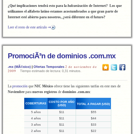
¿Qué implicaciones tendrá esto para la
balcanización
de Internet? Los que
utilizamos el alfabeto latino estamos acostumbrados a que gran parte de
Internet esté abierto para nosotros, ¿será diferente en el futuro?
Leer el resto de este artículo ⇒
PromociÃ³n de dominios .com.mx
2 de noviembre de
.mx (MÃ©xico)
|
Ofertas Temporales
2009
Tiempo estimado de lectura: 0,31 minutos.
La
promoción
que
NIC México
ofrece tiene las siguientes tarifas en este mes de
Noviembre
para
nuevos registros
de
dominios .com.mx
:
COSTO POR AÑO
COBERTURAS
TOTAL A PAGAR (USD)
(USD)
5 años
$11
$55
4 años
$11
$44
3 años
$11
$33
2 años
$11
$22