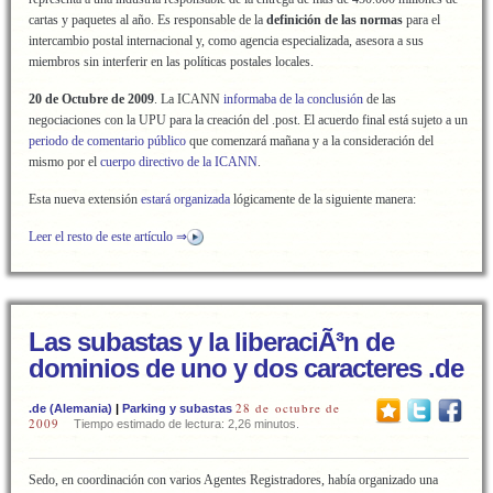
cartas y paquetes al año. Es responsable de la
definición de las normas
para el
intercambio postal internacional y, como agencia especializada, asesora a sus
miembros sin interferir en las políticas postales locales.
20 de Octubre de 2009
. La ICANN
informaba de la conclusión
de las
negociaciones con la UPU para la creación del .post. El acuerdo final está sujeto a un
periodo de comentario público
que comenzará mañana y a la consideración del
mismo por el
cuerpo directivo de la ICANN
.
Esta nueva extensión
estará organizada
lógicamente de la siguiente manera:
Leer el resto de este artículo ⇒
Las subastas y la liberaciÃ³n de
dominios de uno y dos caracteres .de
28 de octubre de
.de (Alemania)
|
Parking y subastas
2009
Tiempo estimado de lectura: 2,26 minutos.
Sedo, en coordinación con varios Agentes Registradores, había organizado una