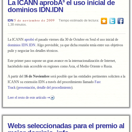
La ICANN aprobÃ³ el uso inicial de
dominios IDN.IDN
5 de noviembre de 2009
IDN
Tiempo estimado de lectura:
1,38 minutos.
La ICANN
aprobó
el pasado viernes día 30 de Octubre en Seul el uso inicial de
dominios IDN.IDN
. Algo previsible, ya que dicha reunión tenía entre sus objetivos
pulir y negociar los detalles técnicos.
Este primer paso supone un gran avance en la internacionalización de Internet,
haciéndolo más accesible en regiones como Asia, el Medio Oriente o Rusia.
A partir del
16 de Noviembre
será posible que las entidades pertinentes soliciten a la
ICANN su extensión IDN a través del procedimiento llamado
Fast
Track
(
presentación
,
detalle del procedimiento
).
Leer el resto de este artículo ⇒
Webs seleccionadas para el premio al