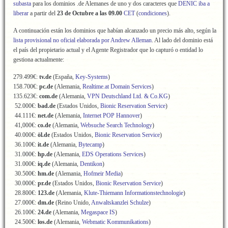
subasta
para los dominios .de Alemanes de uno y dos caracteres que
DENIC iba a
liberar
a partir del
23 de Octubre a las 09.00
CET
(
condiciones
).
A continuación están los dominios que habían alcanzado un precio más alto, según la
lista provisional no oficial elaborada por Andrew Alleman
. Al lado del dominio está
el país del propietario actual y el Agente Registrador que lo capturó o entidad lo
gestiona actualmente:
279.499€:
tv.de
(España,
Key-Systems
)
158.700€:
pc.de
(Alemania,
Realtime.at Domain Services
)
135.623€:
com.de
(Alemania,
VPN Deutschland Ltd. & Co.KG
)
52.000€:
bad.de
(Estados Unidos,
Bionic Reservation Service
)
44.111€:
net.de
(Alemania,
Internet POP Hannover
)
41,000€:
co.de
(Alemania,
Websuche Search Technology
)
40.000€:
öl.de
(Estados Unidos,
Bionic Reservation Service
)
36.100€:
it.de
(Alemania,
Bytecamp
)
31.000€:
hp.de
(Alemania,
EDS Operations Services
)
31.000€:
iq.de
(Alemania,
Dentikon
)
30.500€:
hm.de
(Alemania,
Hofmeir Media
)
30.000€:
pr.de
(Estados Unidos,
Bionic Reservation Service
)
28.800€:
123.de
(Alemania,
Klute-Thiemann Informationstechnologie
)
27.000€:
dm.de
(Reino Unido,
Anwaltskanzlei Schulze
)
26.100€:
24.de
(Alemania,
Megaspace IS
)
24.500€:
los.de
(Alemania,
Webmatic Kommunikations
)