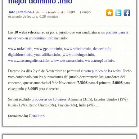
mejor dominio .info
4 de noviembre de 2009
.info
|
Premios
Tiempo
estimado de lectura: 0,29 minutos.
Las
10 webs seleccionadas
por el jurado que son candidatas a los
premios para la
mejor web en un dominio .info
han sido:
www.turkel.info
,
www.gps-tour.info
,
www.solicitor.info
,
de.med.info
,
digitaldruck.info
,
your-affiliate.info
,
www.thueringen.info
,
www.zulassungsdienst.info
,
www.westsussex.info
,
www.troop153.info
.
Durante los días 2 y 6 de Noviembre se permitirá el
voto público de las webs
. Dicho
voto combinado con las puntuaciones del jurado determinarán los ganadores del
concurso, que se anunciará el 9 de Noviembre:
7.500$
para el primero,
5.000$
para
el segundo y
3.000$
para el tercero.
Se han recibido
propuestas de 18 países
: Alemania (31%), Estados Unidos (19%),
Rusia (12%), Reino Unido (6%), Francia (4%), India (4%),…
Ganadores
(Actualización)