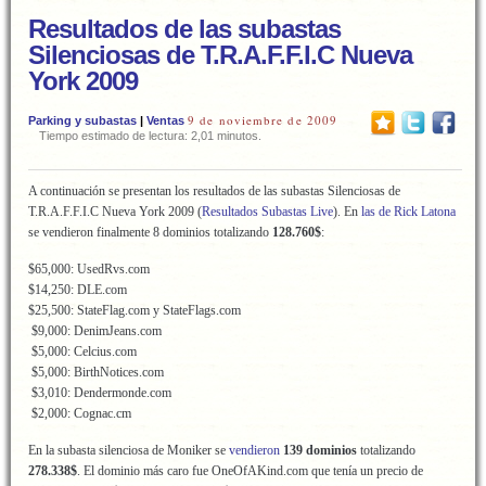
Resultados de las subastas
Silenciosas de T.R.A.F.F.I.C Nueva
York 2009
9 de noviembre de 2009
Parking y subastas
|
Ventas
Tiempo estimado de lectura: 2,01 minutos.
A continuación se presentan los resultados de las subastas Silenciosas de
T.R.A.F.F.I.C Nueva York 2009 (
Resultados Subastas Live
). En
las de Rick Latona
se vendieron finalmente 8 dominios totalizando
128.760$
:
$65,000: UsedRvs.com
$14,250: DLE.com
$25,500: StateFlag.com y StateFlags.com
$9,000: DenimJeans.com
$5,000: Celcius.com
$5,000: BirthNotices.com
$3,010: Dendermonde.com
$2,000: Cognac.cm
En la subasta silenciosa de Moniker se
vendieron
139 dominios
totalizando
278.338$
. El dominio más caro fue OneOfAKind.com que tenía un precio de