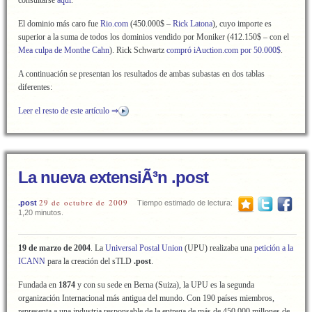
consultarse
aquí
.
El dominio más caro fue
Rio.com
(450.000$ –
Rick Latona
), cuyo importe es
superior a la suma de todos los dominios vendido por Moniker (412.150$ – con el
Mea culpa de Monthe Cahn
). Rick Schwartz
compró iAuction.com por 50.000$
.
A continuación se presentan los resultados de ambas subastas en dos tablas
diferentes:
Leer el resto de este artículo ⇒
La nueva extensiÃ³n .post
29 de octubre de 2009
.post
Tiempo estimado de lectura:
1,20 minutos.
19 de marzo de 2004
. La
Universal Postal Union
(UPU) realizaba una
petición a la
ICANN
para la creación del sTLD
.post
.
Fundada en
1874
y con su sede en Berna (Suiza), la UPU es la segunda
organización Internacional más antigua del mundo. Con 190 países miembros,
representa a una industria responsable de la entrega de más de 450.000 millones de