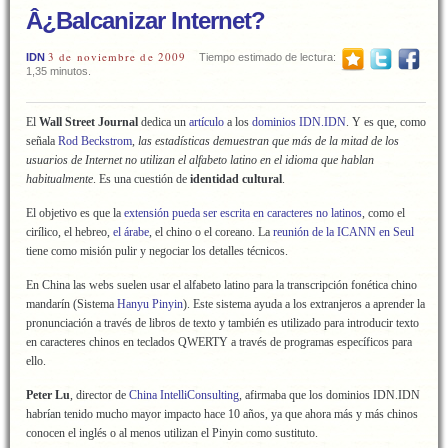
Â¿Balcanizar Internet?
3 de noviembre de 2009
IDN
Tiempo estimado de lectura:
1,35 minutos.
El
Wall Street Journal
dedica un
artículo
a los
dominios IDN.IDN
. Y es que, como
señala
Rod Beckstrom
,
las estadísticas demuestran que más de la mitad de los
usuarios de Internet no utilizan el alfabeto latino en el idioma que hablan
habitualmente
. Es una cuestión de
identidad cultural
.
El objetivo es que la
extensión pueda ser escrita en caracteres no latinos
, como el
cirílico, el hebreo,
el árabe
, el chino o el coreano. La
reunión de la ICANN en Seul
tiene como misión pulir y negociar los detalles técnicos.
En China las webs suelen usar el alfabeto latino para la transcripción fonética chino
mandarín (Sistema
Hanyu Pinyin
). Este sistema ayuda a los extranjeros a aprender la
pronunciación a través de libros de texto y también es utilizado para introducir texto
en caracteres chinos en teclados QWERTY a través de programas específicos para
ello.
Peter Lu
, director de
China IntelliConsulting
, afirmaba que los dominios IDN.IDN
habrían tenido mucho mayor impacto hace 10 años, ya que ahora más y más chinos
conocen el inglés o al menos utilizan el Pinyin como sustituto.