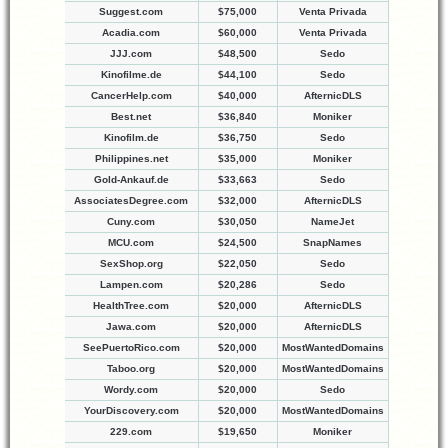
Suggest.com
$75,000
Venta Privada
Acadia.com
$60,000
Venta Privada
JJJ.com
$48,500
Sedo
Kinofilme.de
$44,100
Sedo
CancerHelp.com
$40,000
AfternicDLS
Best.net
$36,840
Moniker
Kinofilm.de
$36,750
Sedo
Philippines.net
$35,000
Moniker
Gold-Ankauf.de
$33,663
Sedo
AssociatesDegree.com
$32,000
AfternicDLS
Cuny.com
$30,050
NameJet
MCU.com
$24,500
SnapNames
SexShop.org
$22,050
Sedo
Lampen.com
$20,286
Sedo
HealthTree.com
$20,000
AfternicDLS
Jawa.com
$20,000
AfternicDLS
SeePuertoRico.com
$20,000
MostWantedDomains
Taboo.org
$20,000
MostWantedDomains
Wordy.com
$20,000
Sedo
YourDiscovery.com
$20,000
MostWantedDomains
229.com
$19,650
Moniker