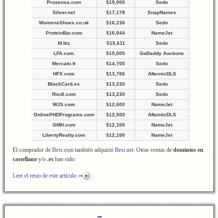
Prosensa.com
$19,000
Sedo
Silver.net
$17,178
SnapNames
WomensShoes.co.uk
$16,236
Sedo
ProteinBar.com
$16,044
NameJet
M.biz
$15,611
Sedo
LFA.com
$15,005
GoDaddy Auctions
Mercato.fr
$14,700
Sedo
HFX.com
$13,766
AfternicDLS
BlackCard.es
$13,230
Sedo
Riedl.com
$13,230
Sedo
WJS.com
$12,600
NameJet
OnlinePHDPrograms.com
$12,500
AfternicDLS
GMH.com
$12,100
NameJet
LibertyRealty.com
$12,100
NameJet
El comprador de
Best.com
también adquirió
Best.net
. Otras ventas de
dominios en
castellano
y/o
.es
han sido:
Leer el resto de este artículo ⇒