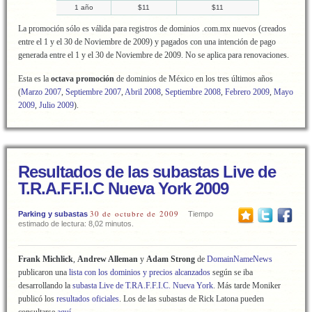
1 año
$11
$11
La promoción sólo es válida para registros de dominios .com.mx nuevos (creados
entre el 1 y el 30 de Noviembre de 2009) y pagados con una intención de pago
generada entre el 1 y el 30 de Noviembre de 2009. No se aplica para renovaciones.
Esta es la
octava promoción
de dominios de México en los tres últimos años
(
Marzo 2007
,
Septiembre 2007
,
Abril 2008
,
Septiembre 2008
,
Febrero 2009
,
Mayo
2009
,
Julio 2009
).
Resultados de las subastas Live de
T.R.A.F.F.I.C Nueva York 2009
30 de octubre de 2009
Parking y subastas
Tiempo
estimado de lectura: 8,02 minutos.
Frank Michlick
,
Andrew Alleman
y
Adam Strong
de
DomainNameNews
publicaron una
lista con los dominios y precios alcanzados
según se iba
desarrollando la
subasta Live de T.RA.F.F.I.C. Nueva York
. Más tarde Moniker
publicó los
resultados oficiales
. Los de las subastas de Rick Latona pueden