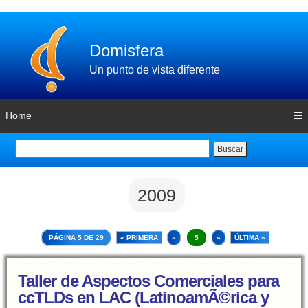
Domisfera
Un punto de vista diferente
Home
Buscar
2009
PÁGINA 5 DE 29
« PRIMERA
«
5
»
ÚLTIMA »
Taller de Aspectos Comerciales para
ccTLDs en LAC (LatinoamÃ©rica y