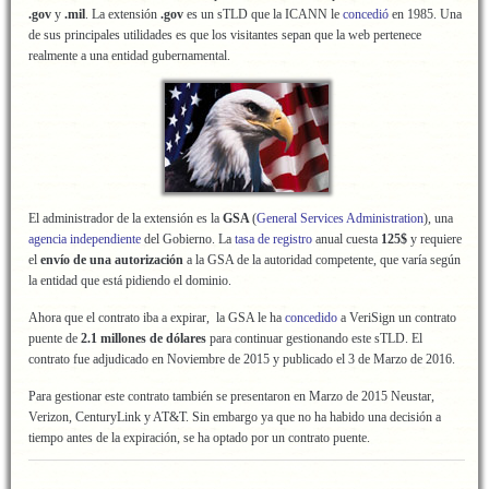
.gov
y
.mil
. La extensión
.gov
es un sTLD que la ICANN le
concedió
en 1985. Una
de sus principales utilidades es que los visitantes sepan que la web pertenece
realmente a una entidad gubernamental.
El administrador de la extensión es la
GSA
(
General Services Administration
), una
agencia independiente
del Gobierno. La
tasa de registro
anual cuesta
125$
y requiere
el
envío de una autorización
a la GSA de la autoridad competente, que varía según
la entidad que está pidiendo el dominio.
Ahora que el contrato iba a expirar, la GSA le ha
concedido
a VeriSign un contrato
puente de
2.1 millones de dólares
para continuar gestionando este sTLD. El
contrato fue adjudicado en Noviembre de 2015 y publicado el 3 de Marzo de 2016.
Para gestionar este contrato también se presentaron en Marzo de 2015 Neustar,
Verizon, CenturyLink y AT&T. Sin embargo ya que no ha habido una decisión a
tiempo antes de la expiración, se ha optado por un contrato puente.