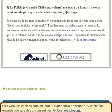
3) La Policía (o Guardia Civil o equivalente) me acaba de llamar y me esta
presionando para que les de X información. ¿Què hago?:
Este caso es de los mas delicados. Generalmente la respuesta correcta debe de ser
“
Sin Orden Judicial no des nada
”. Pero hay mas variables a tener en cuenta. Lo
primero es no dar nada instantáneamente o automáticamente. Hay que asegurarse de
que se lo estamos dando a la policía o al cuerpo que sea (Hay casos de suplantación.
Más de los que se imaginaría uno). Nada por teléfono…(
Más en Iurismática
)
Los comentarios están cerrados
Cupones de descuento
|
Aviso Legal - Política de Cookies
|
LSSI
Esta web usa cookies para mejorar tu experiencia de usuario. Si continúas
entendemos que das tu consentimiento.
Leer más
.