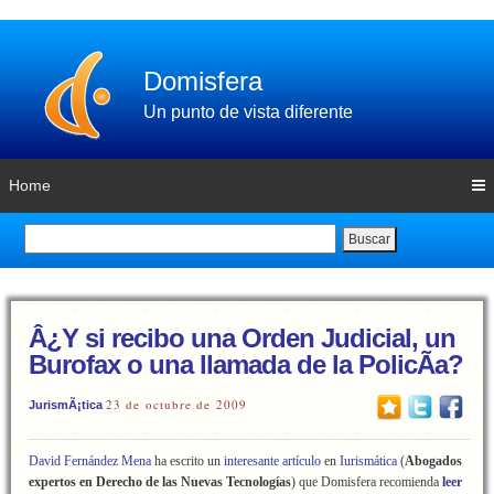
Domisfera
Un punto de vista diferente
Home
Buscar
Â¿Y si recibo una Orden Judicial, un
Burofax o una llamada de la PolicÃ­a?
23 de octubre de 2009
JurismÃ¡tica
David Fernández Mena
ha escrito un
interesante artículo
en
Iurismática
(
Abogados
expertos en Derecho de las Nuevas Tecnologías
) que Domisfera recomienda
leer