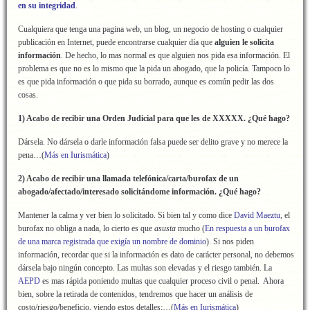
en su integridad
.
Cualquiera que tenga una pagina web, un blog, un negocio de hosting o cualquier
publicación en Internet, puede encontrarse cualquier día que
alguien le solicita
información
. De hecho, lo mas normal es que alguien nos pida esa información. El
problema es que no es lo mismo que la pida un abogado, que la policía. Tampoco lo
es que pida información o que pida su borrado, aunque es común pedir las dos
cosas.
1) Acabo de recibir una Orden Judicial para que les de XXXXX. ¿Qué hago?
Dársela. No dársela o darle información falsa puede ser delito grave y no merece la
pena…(
Más en Iurismática
)
2) Acabo de recibir una llamada telefónica/carta/burofax de un
abogado/afectado/interesado solicitándome información. ¿Qué hago?
Mantener la calma y ver bien lo solicitado. Si bien tal y como dice
David Maeztu
, el
burofax no obliga a nada, lo cierto es que
asusta
mucho (
En respuesta a un burofax
de una marca registrada que exigía un nombre de dominio
). Si nos piden
información, recordar que si la información es dato de carácter personal, no debemos
dársela bajo ningún concepto. Las multas son elevadas y el riesgo también. La
AEPD
es mas rápida poniendo multas que cualquier proceso civil o penal. Ahora
bien, sobre la retirada de contenidos, tendremos que hacer un análisis de
costo/riesgo/beneficio, viendo estos detalles:…(
Más en Iurismática
)