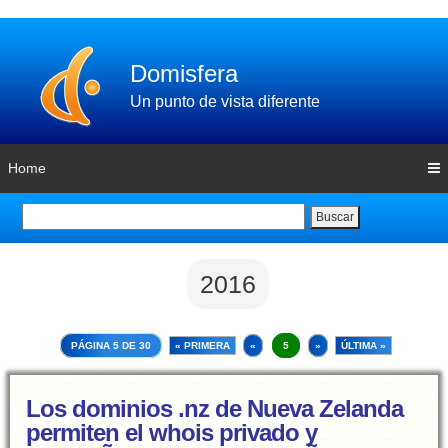
Domisfera
Un punto de vista diferente
Home
Buscar
2016
PÁGINA 5 DE 30
« PRIMERA
«
5
»
ÚLTIMA »
Los dominios .nz de Nueva Zelanda
permiten el whois privado y