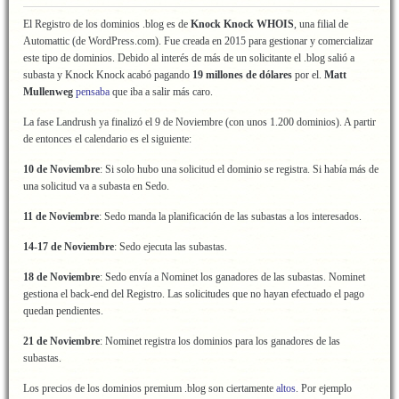
El Registro de los dominios .blog es de
Knock Knock WHOIS
, una filial de
Automattic (de WordPress.com). Fue creada en 2015 para gestionar y comercializar
este tipo de dominios. Debido al interés de más de un solicitante el .blog salió a
subasta y Knock Knock acabó pagando
19 millones de dólares
por el.
Matt
Mullenweg
pensaba
que iba a salir más caro.
La fase Landrush ya finalizó el 9 de Noviembre (con unos 1.200 dominios). A partir
de entonces el calendario es el siguiente:
10 de Noviembre
: Si solo hubo una solicitud el dominio se registra. Si había más de
una solicitud va a subasta en Sedo.
11 de Noviembre
: Sedo manda la planificación de las subastas a los interesados.
14-17 de Noviembre
: Sedo ejecuta las subastas.
18 de Noviembre
: Sedo envía a Nominet los ganadores de las subastas. Nominet
gestiona el back-end del Registro. Las solicitudes que no hayan efectuado el pago
quedan pendientes.
21 de Noviembre
: Nominet registra los dominios para los ganadores de las
subastas.
Los precios de los dominios premium .blog son ciertamente
altos
. Por ejemplo