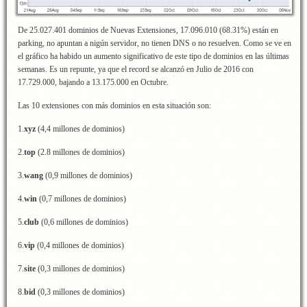
De 25.027.401 dominios de Nuevas Extensiones, 17.096.010 (68.31%) están en
parking, no apuntan a nigún servidor, no tienen DNS o no resuelven. Como se ve en
el gráfico ha habido un aumento significativo de este tipo de dominios en las últimas
semanas. Es un repunte, ya que el record se alcanzó en Julio de 2016 con
17.729.000, bajando a 13.175.000 en Octubre.
Las 10 extensiones con más dominios en esta situación son:
1.
xyz
(4,4 millones de dominios)
2.
top
(2.8 millones de dominios)
3.
wang
(0,9 millones de dominios)
4.
win
(0,7 millones de dominios)
5.
club
(0,6 millones de dominios)
6.
vip
(0,4 millones de dominios)
7.
site
(0,3 millones de dominios)
8.
bid
(0,3 millones de dominios)