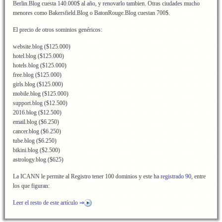
Berlin.Blog cuesta 140.000$ al año, y renovarlo tambien. Otras ciudades mucho
menores como Bakersfield.Blog o BatonRouge.Blog cuestan 700$.
El precio de otros sominios genéricos:
website.blog ($125.000)
hotel.blog ($125.000)
hotels.blog ($125.000)
free.blog ($125.000)
girls.blog ($125.000)
mobile.blog ($125.000)
support.blog ($12.500)
2016.blog ($12.500)
email.blog ($6.250)
cancer.blog ($6.250)
tube.blog ($6.250)
bikini.blog ($2.500)
astrology.blog ($625)
La ICANN le permite al Registro tener 100 dominios y este ha
registrado 90
, entre
los que figuran:
Leer el resto de este artículo ⇒