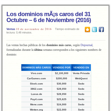
Los dominios mÃ¡s caros del 31
Octubre – 6 de Noviembre (2016)
10 de noviembre de 2016
Ventas
Tiempo estimado de
lectura: 0,48 minutos.
Las ventas hechas públicas de los
dominios más caros
, según
Dnjournal
,
formalizadas durante la
última
semana corresponden a los siguientes nombres de
dominio:
DOMINIOS MÁS CAROS
VENDIDO POR
VENDIDO EN
Vivo.com
$2,100,000
Venta Privada
CarGames.com
$200,000
WebQuest
Sleek.com
$30,000
Sedo
3862.com
$28,050
Sedo
Luxus.de
$28,050
Sedo
Pay4.com
$25,625
Sedo
Mene.com
$24,000
Sedo
Wetten.org
$22,000
Sedo