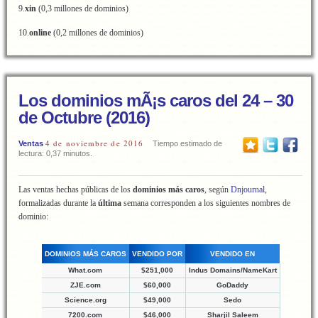
9.
xin
(0,3 millones de dominios)
10.
online
(0,2 millones de dominios)
Los dominios mÃ¡s caros del 24 – 30
de Octubre (2016)
4 de noviembre de 2016
Ventas
Tiempo estimado de
lectura: 0,37 minutos.
Las ventas hechas públicas de los
dominios más caros
, según
Dnjournal
,
formalizadas durante la
última
semana corresponden a los siguientes nombres de
dominio:
DOMINIOS MÁS CAROS
VENDIDO POR
VENDIDO EN
What.com
$251,000
Indus Domains/NameKart
ZJE.com
$60,000
GoDaddy
Science.org
$49,000
Sedo
7200.com
$46,000
Sharjil Saleem