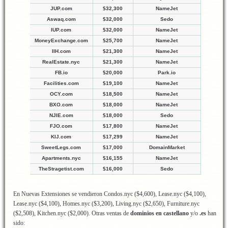
JUP.com
$32,300
NameJet
Aswaq.com
$32,000
Sedo
IUP.com
$32,000
NameJet
MoneyExchange.com
$25,700
NameJet
IIH.com
$21,300
NameJet
RealEstate.nyc
$21,300
NameJet
FB.io
$20,000
Park.io
Facilities.com
$19,100
NameJet
OCY.com
$18,500
NameJet
BXO.com
$18,000
NameJet
NJIE.com
$18,000
Sedo
FJO.com
$17,800
NameJet
KIJ.com
$17,299
NameJet
SweetLegs.com
$17,000
DomainMarket
Apartments.nyc
$16,155
NameJet
TheStragetist.com
$16,000
Sedo
En Nuevas Extensiones se vendieron Condos.nyc ($4,600), Lease.nyc ($4,100),
Lease.nyc ($4,100), Homes.nyc ($3,200), Living.nyc ($2,650), Furniture.nyc
($2,508), Kitchen.nyc ($2,000). Otras ventas de
dominios en castellano
y/o
.es
han
sido: