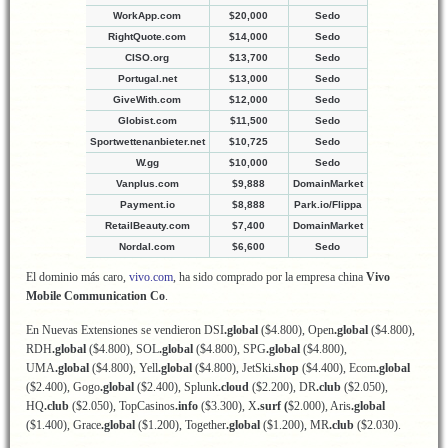
WorkApp.com
$20,000
Sedo
RightQuote.com
$14,000
Sedo
CISO.org
$13,700
Sedo
Portugal.net
$13,000
Sedo
GiveWith.com
$12,000
Sedo
Globist.com
$11,500
Sedo
Sportwettenanbieter.net
$10,725
Sedo
W.gg
$10,000
Sedo
Vanplus.com
$9,888
DomainMarket
Payment.io
$8,888
Park.io/Flippa
RetailBeauty.com
$7,400
DomainMarket
Nordal.com
$6,600
Sedo
El dominio más caro,
vivo.com
, ha sido comprado por la empresa china
Vivo
Mobile Communication Co
.
En Nuevas Extensiones se vendieron DSI
.global
($4.800), Open
.global
($4.800),
RDH
.global
($4.800), SOL
.global
($4.800), SPG
.global
($4.800),
UMA
.global
($4.800), Yell
.global
($4.800), JetSki
.shop
($4.400), Ecom
.global
($2.400), Gogo
.global
($2.400), Splunk
.cloud
($2.200), DR
.club
($2.050),
HQ
.club
($2.050), TopCasinos
.info
($3.300), X
.surf (
$2.000), Aris
.global
($1.400), Grace
.global
($1.200), Together
.global
($1.200), MR
.club
($2.030).