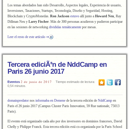
Los temas abordados han sido Desarrollo, Aspectos legales, Experiencia de usuario,
Inversiones, Tasaciones, Startups, Teconología, Diseño y Seguridad, Hosting,
Blockchain y CryptoMonedas.
Ron Jackson
estuvo
allí junto a
Howard Neu
, Ray
Dillman Neu y
Larry Fischer
. Más de 300 personas acudieron y pudieron participar
en las sesiones de networking
divididas temáticamente
por mesas.
Leer el resto de este artículo ⇒
Tercera ediciÃ³n de NddCamp en
Paris 26 junio 2017
2 de junio de 2017
Eventos
Tiempo estimado de lectura:
0,54 minutos.
domainpredator
nos
informaba en Demene
de la tercera edición de
NddCamp
en
Paris el 26 junio 2017 (Campus Cluster Paris Innovation, 59 Rue nationale, 75013
Paris).
El evento está organizado cada año por dos inversores en dominios franceses, David
Chelly y Philippe Franck. Esta tercera edición está co-organizada por la Paris School