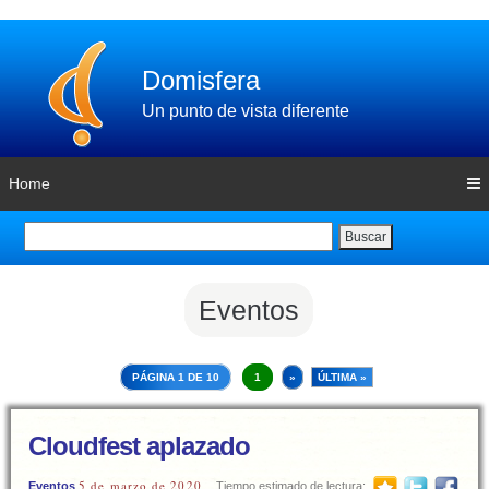
Domisfera
Un punto de vista diferente
Home
Buscar
Eventos
PÁGINA 1 DE 10
1
»
ÚLTIMA »
Cloudfest aplazado
5 de marzo de 2020
Eventos
Tiempo estimado de lectura: