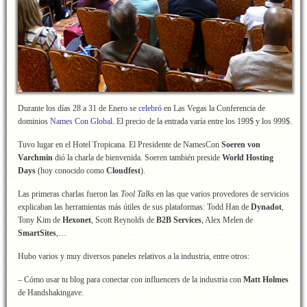
Durante los días 28 a 31 de Enero se
celebró
en Las Vegas la Conferencia de
dominios
Names Con Global
. El precio de la entrada varía entre los 199$ y los 999$.
Tuvo lugar en el Hotel Tropicana. El Presidente de NamesCon
Soeren von
Varchmin
dió la charla de bienvenida. Soeren también preside
World Hosting
Days
(hoy conocido como
Cloudfest
).
Las primeras charlas fueron las
Tool Talks
en las que varios provedores de servicios
explicaban las herramientas más útiles de sus plataformas: Todd Han de
Dynadot
,
Tony Kim de
Hexonet
, Scott Reynolds de
B2B Services
, Alex Melen de
SmartSites
,…
Hubo varios y muy diversos paneles relativos a la industria, entre otros:
– Cómo usar tu blog para conectar con influencers de la industria con
Matt Holmes
de Handshakingave.