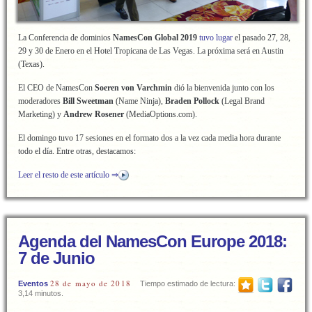
La Conferencia de dominios
NamesCon Global 2019
tuvo lugar
el pasado 27, 28,
29 y 30 de Enero en el Hotel Tropicana de Las Vegas. La próxima será en Austin
(Texas).
El CEO de NamesCon
Soeren von Varchmin
dió la bienvenida junto con los
moderadores
Bill Sweetman
(Name Ninja),
Braden Pollock
(Legal Brand
Marketing) y
Andrew Rosener
(MediaOptions.com).
El domingo tuvo 17 sesiones en el formato dos a la vez cada media hora durante
todo el día. Entre otras, destacamos:
Leer el resto de este artículo ⇒
Agenda del NamesCon Europe 2018:
7 de Junio
28 de mayo de 2018
Eventos
Tiempo estimado de lectura:
3,14 minutos.