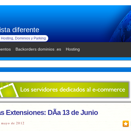
sta diferente
Hosting, Dominios y Parking
uentos
Backorders dominios .es
Hosting
s Extensiones: DÃ­a 13 de Junio
e mayo de 2012