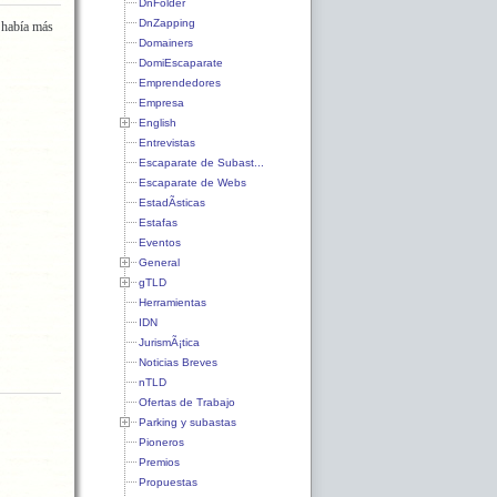
DnFolder
DnZapping
 había más
Domainers
DomiEscaparate
Emprendedores
Empresa
English
Entrevistas
Escaparate de Subast...
Escaparate de Webs
EstadÃ­sticas
Estafas
Eventos
General
gTLD
Herramientas
IDN
JurismÃ¡tica
Noticias Breves
nTLD
Ofertas de Trabajo
Parking y subastas
Pioneros
Premios
Propuestas