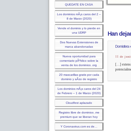
QUEDATE EN CASA
Los dominios mÃ¡s caros del 2 –
8 de Marzo (2020)
Vende el dominio y lo pierde en
Han dejad
una UDRP
Dos Nuevas Extensiones de
Domisfera » 
marca abandonadas
11 de juni
Nueva oportunidad para
comentario pÃºblico sobre la
[…] extensi
venta de los dominios .org
potencialm
20 mascarillas gratis por cada
dominio y aÃ±o de registro
Los dominios mÃ¡s caros del 24
de Febrero – 1 de Marzo (2020)
Cloudfest aplazado
Registro libre de dominios .me
premium que se liberan hoy
Y Coronavirus.com es de…