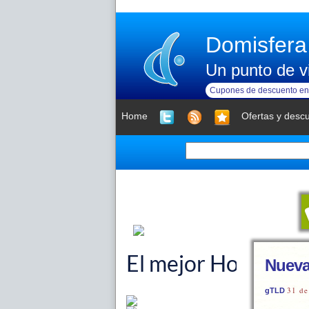
Domisfera
Un punto de vi
Cupones de descuento en 
Home
Ofertas y desc
Nueva
31 d
gTLD