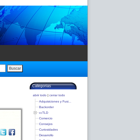
Buscar
Categorias
abrir todo
|
cerrar todo
Adquisiciones y Fusi...
Backorder
ccTLD
Comercio
Consejos
Curiosidades
Desarrollo