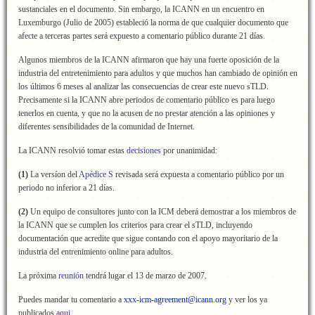
sustanciales en el documento. Sin embargo, la ICANN en un encuentro en
Luxemburgo (Julio de 2005) estableció la norma de que cualquier documento que
afecte a terceras partes será expuesto a comentario público durante 21 días.
Algunos miembros de la ICANN afirmaron que hay una fuerte oposición de la
industria del entretenimiento para adultos y que muchos han cambiado de opinión en
los últimos 6 meses al analizar las consecuencias de crear este nuevo sTLD.
Precisamente si la ICANN abre periodos de comentario público es para luego
tenerlos en cuenta, y que no la acusen de no prestar atención a las opiniones y
diferentes sensibilidades de la comunidad de Internet.
La ICANN resolvió tomar estas
decisiones
por unanimidad:
(1)
La versíon del
Apédice S
revisada será expuesta a comentario público por un
periodo no inferior a 21 días.
(2)
Un equipo de consultores junto con la ICM deberá demostrar a los miembros de
la ICANN que se cumplen los criterios para crear el sTLD, incluyendo
documentación que acredite que sigue contando con el apoyo mayoritario de la
industria del entrenimiento online para adultos.
La próxima
reunión
tendrá lugar el 13 de marzo de 2007.
Puedes mandar tu comentario a
xxx-icm-agreement@icann.org
y ver los ya
publicados
aqui
.