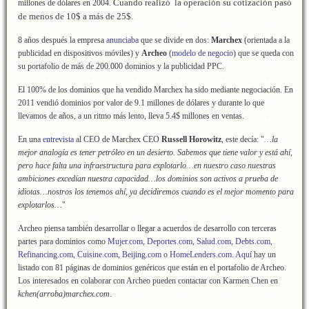
Cuando realizó la operación su cotización pasó
millones de dólares en 2004.
de menos de 10$ a más de 25$.
8 años después la empresa
anunciaba
que se divide en dos:
Marchex
(orientada a la
publicidad en dispositivos móviles) y
Archeo
(
modelo de negocio
) que se queda con
su portafolio de más de 200.000 dominios y la publicidad PPC.
El 100% de los dominios que ha vendido Marchex ha sido mediante negociación. En
2011 vendió dominios por valor de 9.1 millones de dólares y durante lo que
llevamos de años, a un ritmo más lento, lleva 5.4$ millones en ventas.
En una
entrevista
al CEO de Marchex CEO
Russell Horowitz
, este decía: "
…la
mejor analogía es tener petróleo en un desierto. Sabemos que tiene valor y está ahí,
pero hace falta una infraestructura para explotarlo…en nuestro caso nuestras
ambiciones excedían nuestra capacidad…los dominios son activos a prueba de
idiotas…nostros los tenemos ahí, ya decidiremos cuando es el mejor momento para
explotarlos…
"
Archeo piensa también desarrollar o llegar a acuerdos de desarrollo con terceras
partes para dominios como
Mujer.com
,
Deportes.com
,
Salud.com
,
Debts.com
,
Refinancing.com
,
Cuisine.com
,
Beijing.com
o
HomeLenders.com
.
Aquí
hay un
listado con 81 páginas de dominios genéricos que están en el portafolio de Archeo.
Los interesados en colaborar con Archeo pueden contactar con Karmen Chen en
kchen(arroba)marchex.com
.