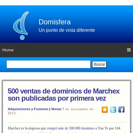
Domisfera
Un punto de vista diferente
Home
Buscar
500 ventas de dominios de Marchex
son publicadas por primera vez
5 de noviembre de
Adquisiciones y Fusiones
|
Ventas
2012
Marchex
es la empresa que
compró más de 100.000 dominios
a
Yun Ye
por 164