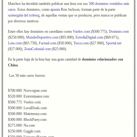
Marchex ha decidido también publicar una lista con sus
500 dominios vendidos más
caros
. Estos dominios, como
apunta
Ron Jackson, forman parte de la parte
sumergida del iceberg
, de aquellas ventas que se producen, pero nunca se publican
por diversos motivos.
Entre ellos hay dominios en castellano como
Vuelos.com
($500.775),
Dominio.com
($250.000),
MundoDeportivo.com
($95.000),
EstrellaDigital.com
($69.671),
Loto.com
($65.758),
Factual.com
($50.000),
Tosca.com
($27.000),
Sportal.net
($27.000),
ZonaColonial.com
($25.000).
En la parte baja de la lista hay una gran cantidad de
dominios relacionados con
China
.
Los 50 más caros fueron:
$700.000: Norwegian.com
$520.000: Exterminator.com
$500.775: Vuelos.com
$500.000: LocalDeals.com
$500.000: Matrimony.com
$300.000: BlockParty.com
$275.000: Na.com
$250.000: Giggle.com