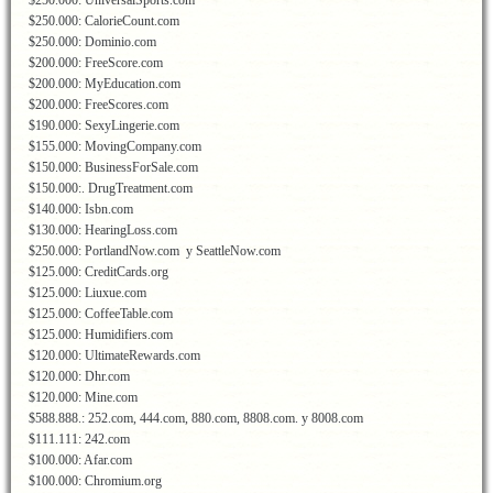
$250.000: UniversalSports.com
$250.000: CalorieCount.com
$250.000: Dominio.com
$200.000: FreeScore.com
$200.000: MyEducation.com
$200.000: FreeScores.com
$190.000: SexyLingerie.com
$155.000: MovingCompany.com
$150.000: BusinessForSale.com
$150.000:. DrugTreatment.com
$140.000: Isbn.com
$130.000: HearingLoss.com
$250.000: PortlandNow.com y SeattleNow.com
$125.000: CreditCards.org
$125.000: Liuxue.com
$125.000: CoffeeTable.com
$125.000: Humidifiers.com
$120.000: UltimateRewards.com
$120.000: Dhr.com
$120.000: Mine.com
$588.888.: 252.com, 444.com, 880.com, 8808.com. y 8008.com
$111.111: 242.com
$100.000: Afar.com
$100.000: Chromium.org