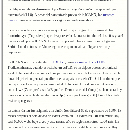
La delegación de los
dominios .kp
a
Korea Computer Center
fue aprobado por
unanimidad (14-0). A pesar del comunicado previo de la ICANN, los
rumores
previos
que daban esta decisión por segura se confirman ahora.
.rs
y .
me
son las extensiones a las que tendrán que migrar los usuarios de los
dominios .yu
(Yugoslavia), que desaparecerán. La transición durará dos años y será
monitorizada por la ICANN. Durante ese periodo, la extensión será delegada a
Serbia. Los dominios de Montenegro tienen potencial para llegar a ser muy
populares.
La ICANN utiliza el estándar
ISO 3166-1
, para
determinar los ccTLDS
.
Tradicionalmente, cuando se retiraba un ccTLD, se ha dejado que su comunidad
local de Internet decida cuál es la mejor manera de hacer la transición. Esto va en la
línea del principio general que dice que cada país opera el ccTLD del modo en que
cree que beneficia mejor a su comunidad de Internet. De este modo extensiones
como la
.zr
(Zaire pasó a ser la República Democrática del Congo) se han retirado y
transiciones como la de los dominios
.tp
(Timor portugués) a
.tl
(Timor Oriental)
están en progreso.
La extensión
.su
fue asignada a la Unión Soviética el 19 de septiembre de 1990. 15
meses después el país dejaba de existir como tal. La extensión
.su
aún existe, hay
casi 10.000 webs bajo el
.su
y este mismo año se registraron otros 1.500 más. La
comunidad de los dominios
.su
tiene dificultades en establecer la transición. Hay