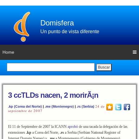
Domisfera
Un punto de vista diferente
Home
Buscar
3 ccTLDs nacen, 2 morirÃ¡n
24 de
.kp (Corea del Norte)
|
.me (Montenegro)
|
.rs (Serbia)
septiembre de 2007
El 11 de Septiembre de 2007 la ICANN
aprobó
de una tacada la delegación de las
extensiones
.kp
a Corea del Norte,
.rs
a Serbia (Serbian National Register of
Internet Domain Names) y
.me
a Montenenegro (Gobierno de Montenegro).