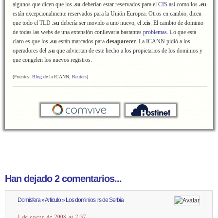
algunos que dicen que los
.su
deberían estar reservados para el
CIS
así como los
.eu
están excepcionalmente reservados para la Unión Europea. Otros en cambio, dicen
que todo el TLD
.su
debería ser movido a uno nuevo, el
.cis
. El cambio de dominio
de todas las webs de una extensión conllevaría bastantes
problemas
. Lo que está
claro es que los
.su
están marcados para
desaparecer
. La ICANN pidió a los
operadores del
.su
que adviertan de este hecho a los propietarios de los dominios y
que congelen los nuevos registros.
(Fuentes:
Blog
de la ICANN,
Reuters
)
Han dejado 2 comentarios...
Domisfera » Articulo » Los dominios .rs de Serbia
1 de enero de 2008 at 2:37