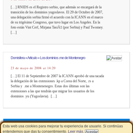
[…] RNIDS es el Registro serbio, que además se encargará de la
transición de los dominios yugoslavos. El 29 de Octubre de 2007,
una delegación serbia firmó el acuerdo con la ICANN en el marco
de su trigésimo Congreso, que tuvo lugar en Los Angeles. En la
foto están Vint Cerf, Mirjana TasiÄ‡ (por Serbia) y Paul Twomey.
[…]
Domisfera » Articulo » Los dominios .me de Montenegro
23 de mayo de 2008 at 14:20
[…] El 11 de Septiembre de 2007 la ICANN aprobó de una tacada
la delegación de las extensiones .kp a Corea del Norte, .rs a
Serbia y .me a Montenenegro. Estas dos últimas son las
extensiones a las que tendrán que migrar los usuarios de los
dominios .yu (Yugoslavia). […]
Cupones de descuento
|
Aviso Legal - Política de Cookies
|
LSSI
Esta web usa cookies para mejorar tu experiencia de usuario. Si continúas
entendemos que das tu consentimiento.
Leer más
.