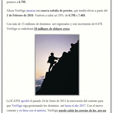
ponerse a
6.79$
.
Ahora VeriSign
anuncia
otra
nueva subida de precios
, que tendrá efecto a partir del
1 de Febrero de 2016
. Vuelven a subir un 10%: de
6.79
$
a
7.46$
.
Con más de 15 millones de dominios .net registrados y este incremento de 0.67$
VeriSign se embolsará
10 millones de dólares extra
.
La ICANN
aprobó
el pasado 24 de Junio de 2011 la renovación del contrato para
que
VeriSign
siga gestionando los dominios .net
hasta el año 2017
. Con el nuevo
contrato y
en línea con el anterior
, VeriSign
puede subir los precios de los .net un