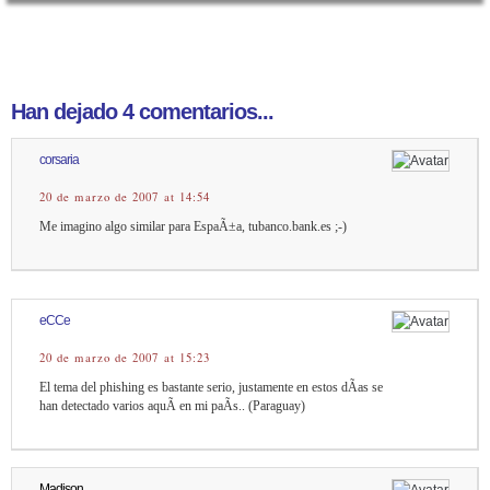
Han dejado 4 comentarios...
corsaria
20 de marzo de 2007 at 14:54
Me imagino algo similar para EspaÃ±a, tubanco.bank.es ;-)
eCCe
20 de marzo de 2007 at 15:23
El tema del phishing es bastante serio, justamente en estos dÃ­as se
han detectado varios aquÃ­ en mi paÃ­s.. (Paraguay)
Madison