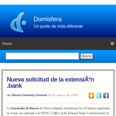
Domisfera
Un punto de vista diferente
Home
Buscar
Nueva solicitud de la extensiÃ³n
.bank
20 de marzo de 2007
.nz (Nueva Zelanda)
|
General
La
Asociación de Bancos
de Nueva Zelanda, formada por los 16 bancos registrados
en el país, ha solicitado a la ODNC ( O
ffice of the Domain Name Commissioner)
la