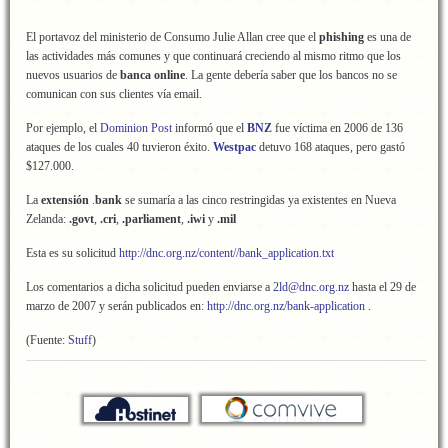
El portavoz del ministerio de Consumo Julie Allan cree que el
phishing
es una de
las actividades más comunes y que continuará creciendo al mismo ritmo que los
nuevos usuarios de
banca online
. La gente debería saber que los bancos no se
comunican con sus clientes vía email.
Por ejemplo, el
Dominion Post
informó que el
BNZ
fue víctima en 2006 de 136
ataques de los cuales 40 tuvieron éxito.
Westpac
detuvo 168 ataques, pero gastó
$127.000.
La
extensión
.
bank
se sumaría a las cinco restringidas ya existentes en Nueva
Zelanda:
.govt
,
.cri
,
.parliament
,
.iwi
y
.mil
Esta es su solicitud
http://dnc.org.nz/content//bank_application.txt
Los comentarios a dicha solicitud pueden enviarse a
2ld@dnc.org.nz
hasta el 29 de
marzo de 2007 y serán publicados en:
http://dnc.org.nz/bank-application
.
(Fuente:
Stuff
)