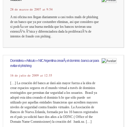
28 de marzo de 2007 at 9:54
A mi oficina nos llegan diariamente a casi todos mails de phishing
de un banco que ya por costumbre eliminas, asi que considero que
si podrÃ­a ser una buena medida que los bancos tuvieran una
extensiÃ³n Ãºnica y diferenciadora dada la proliferaciÃ³n de
intentos de fraude con pishing .
Domisfera » Articulo » NIC Argentina crearÃ¡ el dominio .banco.ar para
evitar el phishing
16 de julio de 2009 at 12:35
[…] La creación del banco.ar dará aún mayor fuerza a la idea de
crear espacios seguros en el mundo virtual a través de dominios
restringidos que permitan dar seguridad a los usuarios. Brasil ya
adoptó esta idea creando el dominio b.br que sólo puede ser
utilizado por aquellas entidades financieras que acrediten mayores
niveles de seguridad contra fraudes virtuales. La Asociación de
Bancos de Nueva Zelanda, formada por los 16 bancos registrados
en el país ya solicitó hace dos años a la ODNC ( Office of the
Domain Name Commissioner) la creación del .bank.nz. […]