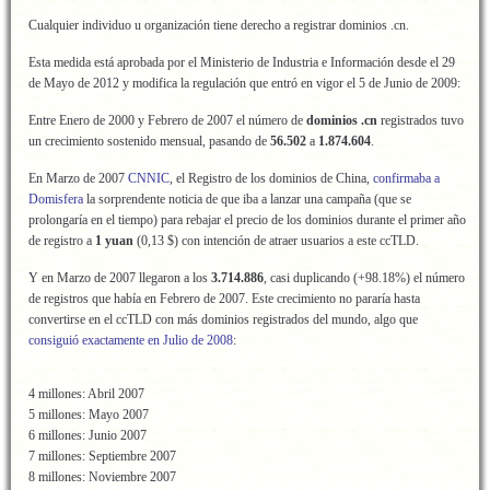
Cualquier individuo u organización tiene derecho a registrar dominios .cn.
Esta medida está aprobada por el Ministerio de Industria e Información desde el 29
de Mayo de 2012 y modifica la regulación que entró en vigor el 5 de Junio de 2009:
Entre Enero de 2000 y Febrero de 2007 el número de
dominios .cn
registrados tuvo
un crecimiento sostenido mensual, pasando de
56.502
a
1.874.604
.
En Marzo de 2007
CNNIC
, el Registro de los dominios de China,
confirmaba a
Domisfera
la sorprendente noticia de que iba a lanzar una campaña (que se
prolongaría en el tiempo) para rebajar el precio de los dominios durante el primer año
de registro a
1 yuan
(0,13 $) con intención de atraer usuarios a este ccTLD.
Y en Marzo de 2007 llegaron a los
3.714.886
, casi duplicando (+98.18%) el número
de registros que había en Febrero de 2007. Este crecimiento no pararía hasta
convertirse en el ccTLD con más dominios registrados del mundo, algo que
consiguió exactamente en Julio de 2008
:
4 millones: Abril 2007
5 millones: Mayo 2007
6 millones: Junio 2007
7 millones: Septiembre 2007
8 millones: Noviembre 2007