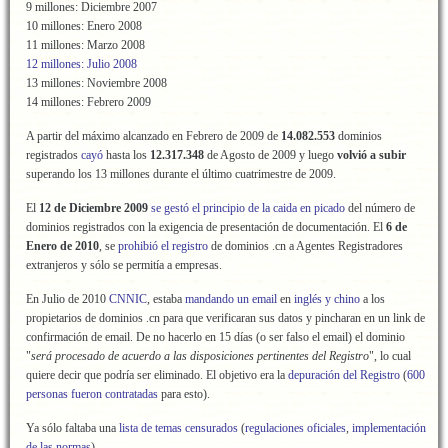
9 millones: Diciembre 2007
10 millones: Enero 2008
11 millones: Marzo 2008
12 millones: Julio 2008
13 millones: Noviembre 2008
14 millones: Febrero 2009
A partir del máximo alcanzado en Febrero de 2009 de
14.082.553
dominios
registrados
cayó
hasta los
12.317.348
de Agosto de 2009
y luego
volvió a subir
superando los 13 millones durante el último cuatrimestre de 2009.
El
12 de Diciembre 2009
se gestó el principio de la caida en picado
del número de
dominios registrados con la exigencia de presentación de documentación. El
6 de
Enero de 2010
, se
prohibió el registro
de dominios .cn a Agentes Registradores
extranjeros y sólo se permitía a empresas.
En Julio de 2010
CNNIC
, estaba
mandando un email
en
inglés y chino
a los
propietarios de dominios .cn para que verificaran sus datos y pincharan en un link de
confirmación de email. De no hacerlo en 15 días (o ser falso el email) el dominio
"
será procesado de acuerdo a las disposiciones pertinentes del Registro
", lo cual
quiere decir que podría ser eliminado. El objetivo era la
depuración del Registro
(
600
personas fueron contratadas
para esto).
Ya sólo faltaba una
lista de temas censurados
(
regulaciones oficiales
,
implementación
de las normas
).