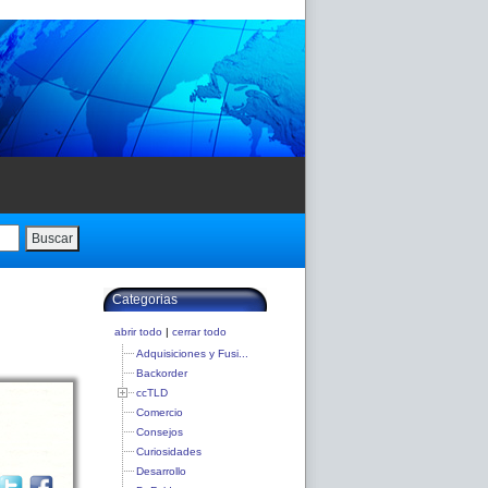
Buscar
Categorias
abrir todo
|
cerrar todo
Adquisiciones y Fusi...
Backorder
ccTLD
Comercio
Consejos
Curiosidades
Desarrollo