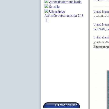
United Inter
precio final 
United Inter
InterNetX
,
S
United-doma
grande de Al
Eggensperg
Ultimos Articulos