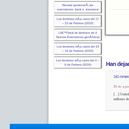
Neustar gestionarÃ¡ las
extensiones .bank e .insurance
Los dominios mÃ¡s caros del 17
– 23 de Febrero (2020)
Lâ€™Oreal se deshace de 4
Nuevas Extensiones genÃ©ricas
Los dominios mÃ¡s caros del 10
– 16 de Febrero (2020)
Los dominios mÃ¡s caros del 3 –
Han dejad
9 de Febrero (2020)
1&1 compra 
20 de ago
[…] United 
millones de