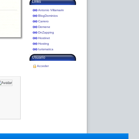
Links
Antonio Villamarin
BlogDominios
Carrero
Demene
DnZapping
Hostinet
Hosting
Iurismatica
Usuario
Acceder