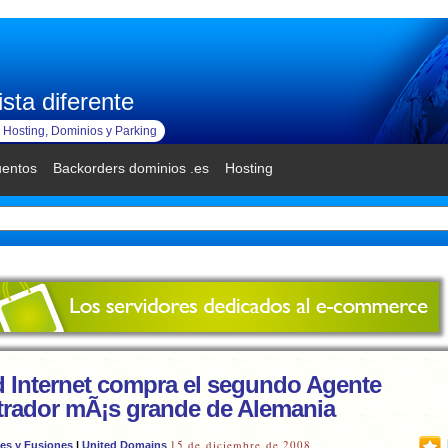
sta diferente
Hosting, Dominios y Parking
uentos
Backorders dominios .es
Hosting
d Internet compra el segundo Agente
trador mÃ¡s grande de Alemania
15 de diciembre de 2008
es y Fusiones
|
United Domains