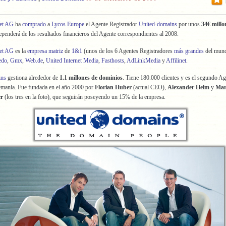
net AG
ha
comprado
a
Lycos Europe
el Agente Registrador
United-domains
por unos
34€ millo
dependerá de los resultados financieros del Agente correspondientes al 2008.
net AG
es la
empresa matriz
de
1&1
(unos de los 6 Agentes Registradores
más grandes
del mund
edo
,
Gmx
,
Web.de
,
United Internet Media
,
Fasthosts
,
AdLinkMedia
y
Affilinet
.
ins
gestiona alrededor de
1.1 millones de dominios
. Tiene 180.000 clientes y es el segundo A
emania. Fue fundada en el año 2000 por
Florian Huber
(actual CEO),
Alexander Helm
y
Mar
er
(los tres en la foto), que seguirán poseyendo un 15% de la empresa.