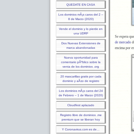
QUEDATE EN CASA
Los dominios mÃ¡s caros del 2 –
8 de Marzo (2020)
Vende el dominio y lo pierde en
una UDRP
Se espera que
de mercado
d
Dos Nuevas Extensiones de
encima por e
marca abandonadas
Nueva oportunidad para
comentario pÃºblico sobre la
venta de los dominios .org
20 mascarillas gratis por cada
dominio y aÃ±o de registro
Los dominios mÃ¡s caros del 24
de Febrero – 1 de Marzo (2020)
Cloudfest aplazado
Registro libre de dominios .me
premium que se liberan hoy
Y Coronavirus.com es de…