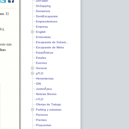
DnFolder
DnZapping
Domainers
nes
. El
DomiEscaparate
Emprendedores
Empresa
o),
English
Entrevistas
Escaparate de Subast...
gente más
Escaparate de Webs
kus
EstadÃ­sticas
Estafas
Eventos
General
gTLD
Herramientas
IDN
JurismÃ¡tica
Noticias Breves
nTLD
Ofertas de Trabajo
Parking y subastas
Pioneros
Premios
Propuestas