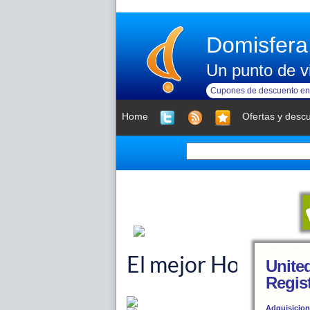
Domisfera
Un punto de vi
Cupones de descuento en 
Home
Ofertas y desc
Unite
Regis
Adquisicion