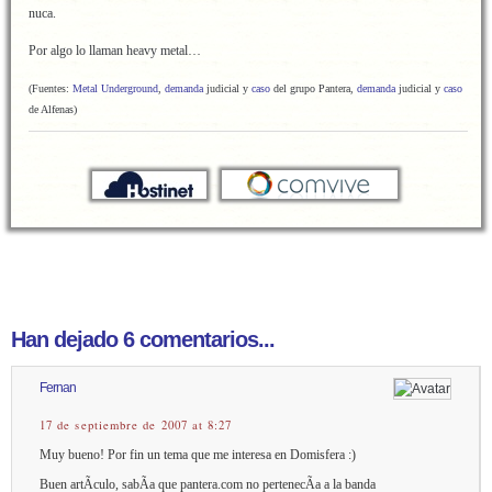
nuca.
Por algo lo llaman heavy metal…
(Fuentes:
Metal Underground
,
demanda
judicial y
caso
del grupo Pantera,
demanda
judicial y
caso
de Alfenas)
Han dejado 6 comentarios...
Fernan
17 de septiembre de 2007 at 8:27
Muy bueno! Por fin un tema que me interesa en Domisfera :)
Buen artÃ­culo, sabÃ­a que pantera.com no pertenecÃ­a a la banda