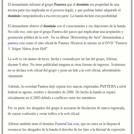
El demandante informó al grupo
Pantera
que el
dominio
era propiedad de una
tercera parte (no implicada en el proceso legal), y que podrían haber adquirido el
dominio
comprándoselo a esa tercera parte. La banda declinó esta posibilidad.
El demandante obtuvo el
dominio
con el conocimiento y sin objeciones de la banda.
No sólo eso, sino que el grupo Pantera dió pasos que implicaban una aceptación y
promoción pública de la web . En su álbum "
Reinventing the Steel"
denominaban a
pantera.com
como el sitio oficial de Pantera. Hicieron lo mismo en el DVD "
Pantera
3: Vulgar Videos from Hell
".
La web es sin ánimo de lucro, hecha y costeada por un fan del grupo, Alfenas,
durante 9 años. No tiene publicidad ninguna ni otras formas de ingresos. Asímismo
no se declara web oficial del grupo y pone un link a la web oficial, advirtiéndolo
claramente.
PANTERA
Además, la sociedad Pantera dejó expirar tres marcas registradas
a nivel
federal en agosto, octubre y diciembre de 2006. De hecho la banda se separó
oficialmente en el 2003 debido a conflictos entre los miembros.
Por su parte, los abogados del grupo le acusaron de disolucíon de marca registrada,
de causar confusión y restar tráfico a la web oficial.
Alfenas también tiene el dominio
PanteraChat.com
, que no entra en la disputa al
reconocer los abogados de la banda el derecho de los fans a la libertad de expresión