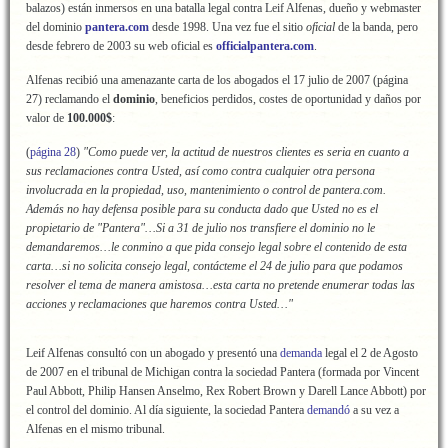
balazos) están inmersos en una batalla legal contra Leif Alfenas, dueño y webmaster
del dominio
pantera.com
desde 1998. Una vez fue el sitio
oficial
de la banda, pero
desde febrero de 2003 su web oficial es
officialpantera.com
.
Alfenas recibió una amenazante carta de los abogados el 17 julio de 2007 (página
27) reclamando el
dominio
, beneficios perdidos, costes de oportunidad y daños por
valor de
100.000$
:
(
página 28
)
"Como puede ver, la actitud de nuestros clientes es seria en cuanto a
sus reclamaciones contra Usted, así como contra cualquier otra persona
involucrada en la propiedad, uso, mantenimiento o control de pantera.com.
Además no hay defensa posible para su conducta dado que Usted no es el
propietario de "Pantera"…Si a 31 de julio nos transfiere el dominio no le
demandaremos…le conmino a que pida consejo legal sobre el contenido de esta
carta…si no solicita consejo legal, contácteme el 24 de julio para que podamos
resolver el tema de manera amistosa…esta carta no pretende enumerar todas las
acciones y reclamaciones que haremos contra Usted…"
Leif Alfenas consultó con un abogado y presentó una
demanda
legal el 2 de Agosto
de 2007 en el tribunal de Michigan contra la sociedad Pantera (formada por Vincent
Paul Abbott, Philip Hansen Anselmo, Rex Robert Brown y Darell Lance Abbott) por
el control del dominio. Al día siguiente, la sociedad Pantera
demandó
a su vez a
Alfenas en el mismo tribunal.