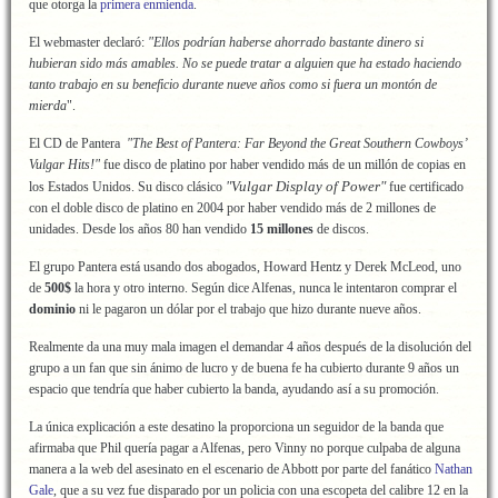
que otorga la
primera enmienda
.
El webmaster declaró:
"Ellos podrían haberse ahorrado bastante dinero si
hubieran sido más amables. No se puede tratar a alguien que ha estado haciendo
tanto trabajo en su beneficio durante nueve años como si fuera un montón de
mierda
".
El CD de Pantera
"The Best of Pantera: Far Beyond the Great Southern Cowboys’
Vulgar Hits!"
fue disco de platino por haber vendido más de un millón de copias en
"Vulgar Display of Power"
los Estados Unidos. Su disco clásico
fue certificado
con el doble disco de platino en 2004 por haber vendido más de 2 millones de
unidades. Desde los años 80 han vendido
15 millones
de discos.
El grupo Pantera está usando dos abogados, Howard Hentz y Derek McLeod, uno
de
500$
la hora y otro interno. Según dice Alfenas, nunca le intentaron comprar el
dominio
ni le pagaron un dólar por el trabajo que hizo durante nueve años.
Realmente da una muy mala imagen el demandar 4 años después de la disolución del
grupo a un fan que sin ánimo de lucro y de buena fe ha cubierto durante 9 años un
espacio que tendría que haber cubierto la banda, ayudando así a su promoción.
La única explicación a este desatino la proporciona un seguidor de la banda que
afirmaba que Phil quería pagar a Alfenas, pero Vinny no porque culpaba de alguna
manera a la web del asesinato en el escenario de Abbott por parte del fanático
Nathan
Gale
, que a su vez fue disparado por un policia con una escopeta del calibre 12 en la