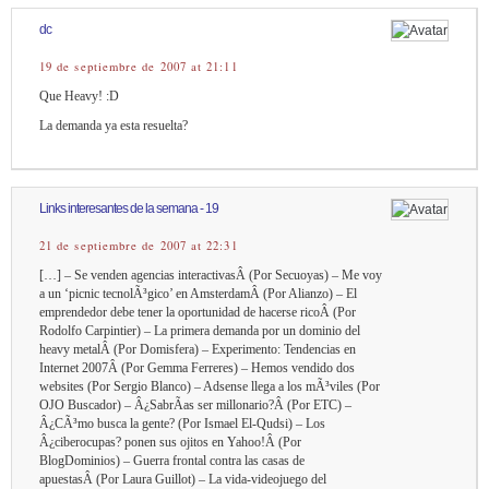
dc
19 de septiembre de 2007 at 21:11
Que Heavy! :D
La demanda ya esta resuelta?
Links interesantes de la semana - 19
21 de septiembre de 2007 at 22:31
[…] – Se venden agencias interactivasÂ (Por Secuoyas) – Me voy
a un ‘picnic tecnolÃ³gico’ en AmsterdamÂ (Por Alianzo) – El
emprendedor debe tener la oportunidad de hacerse ricoÂ (Por
Rodolfo Carpintier) – La primera demanda por un dominio del
heavy metalÂ (Por Domisfera) – Experimento: Tendencias en
Internet 2007Â (Por Gemma Ferreres) – Hemos vendido dos
websites (Por Sergio Blanco) – Adsense llega a los mÃ³viles (Por
OJO Buscador) – Â¿SabrÃ­as ser millonario?Â (Por ETC) –
Â¿CÃ³mo busca la gente? (Por Ismael El-Qudsi) – Los
Â¿ciberocupas? ponen sus ojitos en Yahoo!Â (Por
BlogDominios) – Guerra frontal contra las casas de
apuestasÂ (Por Laura Guillot) – La vida-videojuego del