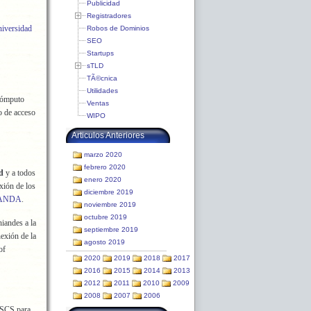
Publicidad
Registradores
iversidad
Robos de Dominios
SEO
Startups
sTLD
TÃ©cnica
Utilidades
 Cómputo
Ventas
 de acceso
WIPO
Articulos Anteriores
marzo 2020
febrero 2020
ad
y a todos
enero 2020
xión de los
diciembre 2019
MANDA
.
noviembre 2019
octubre 2019
niandes a la
septiembre 2019
nexión de la
agosto 2019
of
2020
2019
2018
2017
2016
2015
2014
2013
2012
2011
2010
2009
2008
2007
2006
RSCS para