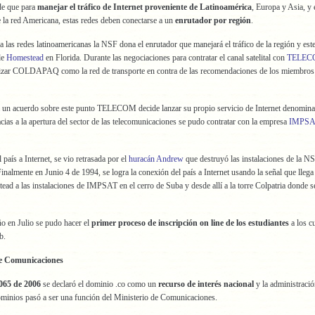
e que para
manejar el tráfico de Internet proveniente de Latinoamérica
, Europa y Asia, y e
 la red Americana, estas redes deben conectarse a un
enrutador por región
.
las redes latinoamericanas la NSF dona el enrutador que manejará el tráfico de la región y este
de
Homestead
en Florida. Durante las negociaciones para contratar el canal satelital con
TELEC
tilizar COLDAPAQ como la red de transporte en contra de las recomendaciones de los miembros
 a un acuerdo sobre este punto TELECOM decide lanzar su propio servicio de Internet denomin
acias a la apertura del sector de las telecomunicaciones se pudo contratar con la empresa
IMPSA
 país a Internet, se vio retrasada por el
huracán Andrew
que destruyó las instalaciones de la N
nalmente en Junio 4 de 1994, se logra la conexión del país a Internet usando la señal que lleg
ad a las instalaciones de IMPSAT en el cerro de Suba y desde allí­ a la torre Colpatria donde se
o en Julio se pudo hacer el
primer proceso de inscripción on line de los estudiantes
a los c
b.
de Comunicaciones
065 de 2006
se declaró el dominio .co como un
recurso de interés nacional
y la administració
ominios pasó a ser una función del Ministerio de Comunicaciones.