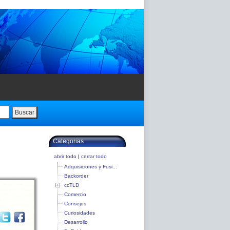
Buscar
Categorias
abrir todo
|
cerrar todo
Adquisiciones y Fusi...
Backorder
ccTLD
Comercio
Consejos
Curiosidades
Desarrollo