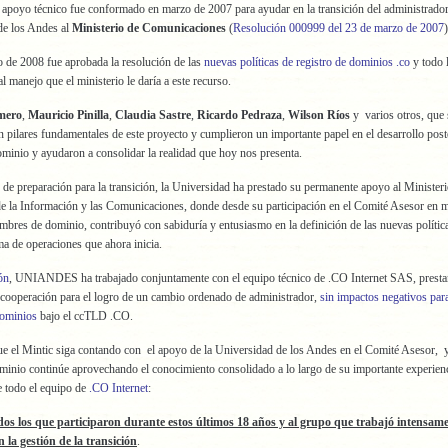
apoyo técnico fue conformado en marzo de 2007 para ayudar en la transición del administrador
de los Andes al
Ministerio de Comunicaciones
(
Resolución 000999 del 23 de marzo de 2007
)
o de 2008 fue aprobada la resolución de las
nuevas políticas de registro de dominios .co
y todo 
l manejo que el ministerio le daría a este recurso.
mero
,
Mauricio Pinilla
,
Claudia Sastre
,
Ricardo Pedraza
,
Wilson Ríos
y varios otros, que 
n pilares fundamentales de este proyecto y cumplieron un importante papel en el desarrollo poste
ominio y ayudaron a consolidar la realidad que hoy nos presenta.
 de preparación para la transición, la Universidad ha prestado su permanente apoyo al Minister
e la Información y las Comunicaciones, donde desde su participación en el Comité Asesor en m
ombres de dominio, contribuyó con sabiduría y entusiasmo en la definición de las nuevas polític
 de operaciones que ahora inicia.
ón
, UNIANDES ha trabajado conjuntamente con el equipo técnico de .CO Internet SAS, prest
 cooperación para el logro de un cambio ordenado de administrador,
sin impactos negativos par
dominios
bajo el ccTLD .CO.
 el Mintic siga contando con el apoyo de la Universidad de los Andes en el Comité Asesor, y
minio continúe aprovechando el conocimiento consolidado a lo largo de su importante experienc
 todo el equipo de
.CO Internet
:
dos los que participaron durante estos últimos 18 años y al grupo que trabajó intensam
 la gestión de la transición
.