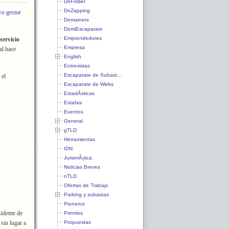
DnFolder
DnZapping
vo gestor
Domainers
DomiEscaparate
Emprendedores
servicio
Empresa
al hace
English
Entrevistas
Escaparate de Subast...
 el
Escaparate de Webs
EstadÃ­sticas
Estafas
Eventos
General
gTLD
Herramientas
IDN
JurismÃ¡tica
Noticias Breves
nTLD
Ofertas de Trabajo
Parking y subastas
Pioneros
sidente de
Premios
Propuestas
 sin lugar a