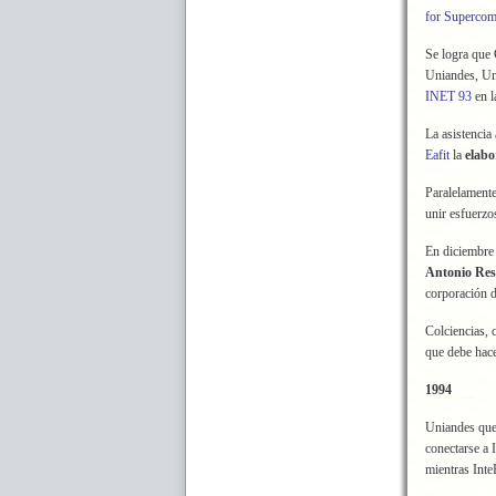
for Supercom
Se logra que C
Uniandes, Uni
INET 93
en l
La asistencia
Eafit
la
elabo
Paralelamente
unir esfuerzo
En diciembre 
Antonio Res
corporación d
Colciencias, c
que debe hace
1994
Uniandes que 
conectarse a 
mientras Inte