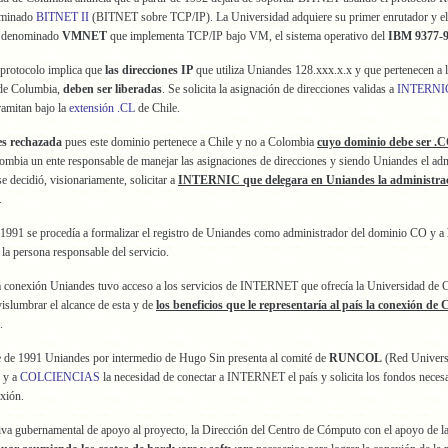
ominado
BITNET II
(BITNET sobre TCP/IP). La Universidad adquiere su primer enrutador y el
n denominado
VMNET
que implementa TCP/IP bajo VM, el sistema operativo del
IBM 9377-
 protocolo implica que
las direcciones IP
que utiliza Uniandes 128.xxx.x.x y que pertenecen a 
de Columbia,
deben ser liberadas
. Se solicita la asignación de direcciones validas a
INTERNI
tramitan bajo la
extensión .CL
de Chile.
 es rechazada
pues este dominio pertenece a Chile y no a Colombia
cuyo dominio debe ser .
lombia un ente responsable de manejar las asignaciones de direcciones y siendo Uniandes el ad
 decidió, visionariamente, solicitar a
INTERNIC que delegara en Uniandes la administrac
.
1991 se procedía a formalizar el registro de Uniandes como administrador del dominio CO y a
a persona responsable del servicio.
ta conexión Uniandes tuvo acceso a los servicios de INTERNET que ofrecía la Universidad de 
islumbrar el alcance de esta y de
los beneficios que le representaría al país la conexión de
.
 de 1991 Uniandes por intermedio de Hugo Sin presenta al comité de
RUNCOL
(Red Universi
 y a
COLCIENCIAS
la necesidad de conectar a INTERNET el país y solicita los fondos necesa
exión.
iva gubernamental de apoyo al proyecto, la Dirección del Centro de Cómputo con el apoyo de la