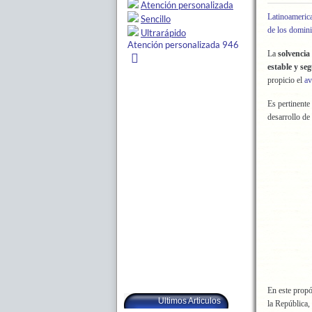
Latinoameric
de los domini
La
solvencia
estable y se
propicio el
av
Es pertinente
desarrollo de
En este prop
Ultimos Articulos
la República,