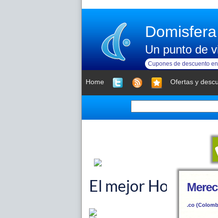
Domisfera
Un punto de vi
Cupones de descuento en 
Home
Ofertas y desc
Merec
.co (Colomb