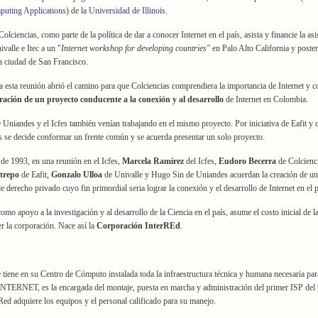
puting Applications
) de la
Universidad de Illinois
.
olciencias, como parte de la política de dar a conocer Internet en el país, asista y financie la asi
valle e Itec a un "
Internet workshop for developing countries"
en Palo Alto California y poste
a ciudad de San Francisco.
 a esta reunión abrió el camino para que Colciencias comprendiera la importancia de Internet y c
ración de un proyecto conducente a la conexión y al desarrollo
de Internet en Colombia.
 Uniandes y el Icfes también venían trabajando en el mismo proyecto. Por iniciativa de Eafit y c
s se decide conformar un frente común y se acuerda presentar un solo proyecto.
de 1993, en una reunión en el Icfes,
Marcela Ramírez
del Icfes,
Eudoro Becerra
de Colcienc
trepo
de Eafit,
Gonzalo Ulloa
de Univalle y Hugo Sin de Uniandes acuerdan la creación de u
e derecho privado cuyo fin primordial seria lograr la conexión y el desarrollo de Internet en el p
omo apoyo a la investigación y al desarrollo de la Ciencia en el país, asume el costo inicial de l
r la corporación. Nace así la
Corporación InterREd
.
tiene en su Centro de Cómputo instalada toda la infraestructura técnica y humana necesaria par
INTERNET, es la encargada del montaje, puesta en marcha y administración del primer ISP del 
Red adquiere los equipos y el personal calificado para su manejo.