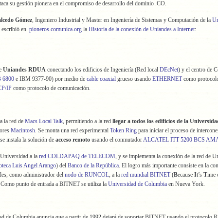
taca su gestión pionera en el compromiso de desarrollo del dominio .CO.
alcedo Gómez
, Ingeniero Industrial y Master en Ingeniería de Sistemas y Computación de la
Un
, escribió en
pioneros.comunica.org
la
Historia de la conexión de Uniandes a Internet
:
de
Uniandes RDUA
conectando los edificios de Ingeniería (Red local
DEcNet
) y el centro de
B 6800
e IBM 9377-90) por medio de
cable coaxial
grueso usando
ETHERNET
como protocolo
P/IP
como protocolo de comunicación.
a la red de
Macs Local Talk
, permitiendo a la red
llegar a todos los edificios de la Universid
dores
Macintosh
. Se monta una red experimental
Token Ring
para iniciar el proceso de intercone
e instala la solución de
acceso remoto
usando el conmutador
ALCATEL ITT 5200 BCS A
 Universidad a la
red COLDAPAQ de TELECOM
, y se implementa la conexión de la red de U
oteca Luis Angel Arango
) del
Banco de la República
. El logro más importante consiste en la co
des, como administrador del
nodo de RUNCOL
, a la
red mundial BITNET
(
B
ecause
I
t’s
T
ime 
 Como punto de entrada a BITNET se utiliza la
Universidad de Columbia
en Nueva York.
ad de Columbia anuncia que a partir de 1992 dejará de soportar BITNET usando el protocolo 