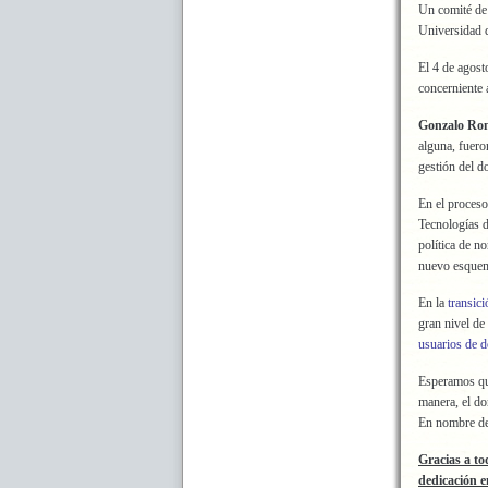
Un comité de 
Universidad 
El 4 de agost
concerniente a
Gonzalo Ro
alguna, fuero
gestión del d
En el proceso
Tecnologías d
política de n
nuevo esquema
En la
transici
gran nivel de
usuarios de 
Esperamos que
manera, el do
En nombre de
Gracias a to
dedicación en