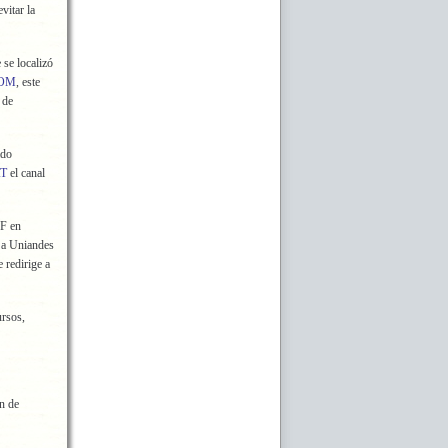
vitar la
 se localizó
OM
, este
 de
ado
T
el canal
SF en
a a Uniandes
 redirige a
ursos,
n de