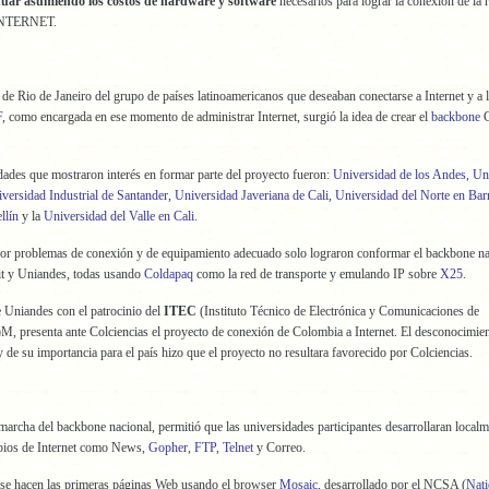
nuar asumiendo los costos de hardware y software
necesarios para lograr la conexión de la 
INTERNET.
 de Rio de Janeiro del grupo de países latinoamericanos que deseaban conectarse a Internet y a l
F
, como encargada en ese momento de administrar Internet, surgió la idea de crear el
backbone
C
ades que mostraron interés en formar parte del proyecto fueron:
Universidad de los Andes
,
Un
versidad Industrial de Santander
,
Universidad Javeriana de Cali
,
Universidad del Norte en Bar
llín
y la
Universidad del Valle en Cali
.
por problemas de conexión y de equipamiento adecuado solo lograron conformar el backbone na
it y Uniandes, todas usando
Coldapaq
como la red de transporte y emulando IP sobre
X25
.
 Uniandes con el patrocinio del
ITEC
(Instituto Técnico de Electrónica y Comunicaciones de
)M, presenta ante Colciencias el proyecto de conexión de Colombia a Internet. El desconocimie
 su importancia para el país hizo que el proyecto no resultara favorecido por Colciencias.
marcha del backbone nacional, permitió que las universidades participantes desarrollaran localm
opios de Internet como News,
Gopher
,
FTP
,
Telnet
y Correo.
se hacen las primeras páginas Web usando el browser
Mosaic
, desarrollado por el NCSA (
Nati