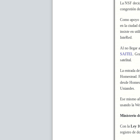
La NSF decid
congestión de
Como apoyo a 
en la ciudad 
insiste en u
InteRed.
Al no llegar
SAITEL
. Gr
satelital.
La entrada del
Homestead. Fi
desde Homeste
Uniandes.
Ese mismo añ
usando la We
Ministerio 
Con la
Ley 1
registro de d