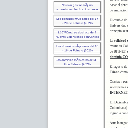
pasar al den
Neustar gestionarÃ¡ las
extensiones .bank e .insurance
de emulació
Los dominios mÃ¡s caros del 17
El cambio de
– 23 de Febrero (2020)
Universidad 
principio se 
Lâ€™Oreal se deshace de 4
Nuevas Extensiones genÃ©ricas
La
solicitud
existir en Co
Los dominios mÃ¡s caros del 10
– 16 de Febrero (2020)
de BITNET, se
dominio CO
Los dominios mÃ¡s caros del 3 –
9 de Febrero (2020)
En agosto de 
Triana
como l
Gracias a es
se empezó a v
INTERNET
En Diciembre
Colombiana)
lograr la con
Ante la negat