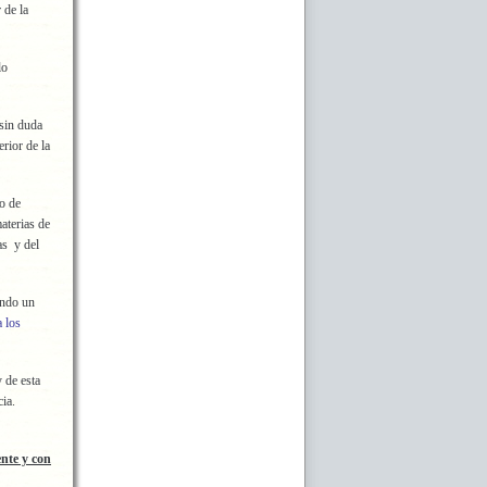
 de la
lo
sin duda
rior de la
io de
aterias de
as y del
ando un
a los
 de esta
ia.
ente y con