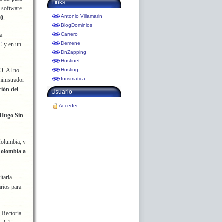
Links
 software
Antonio Villamarin
90
.
BlogDominios
la
Carrero
Demene
C
y en un
DnZapping
Hostinet
CO
. Al no
Hosting
Iurismatica
ministrador
ión del
Usuario
Acceder
Hugo Sin
Columbia, y
 Colombia a
taria
rios para
 Rectoría