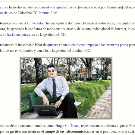
ann
se ha hecho eco del
comunicado de agradecimiento
(extendido aquí por Domisfera) del
nue
os de .co
de Colombia
CO Internet SAS
:
 técnica
con que la
Universidad
ha manejado el dominio a lo largo de estos años, prestando un
guro
, ha generado la confianza de todos sus usuarios y de la comunidad global de Internet, lo cu
ance hacia una nueva
era en la gestión del .CO.
 reconocer la inestimable labor de
quienes en un inicio dieron impulso a los primeros pasos
para
 la Internet en Colombia y con ello, a la gestión del dominio .CO.
ósito se debe mencionar nombres como
Hugo Sin Triana
, recientemente condecorado por el Pre
 por su
gestión meritoria en el campo de las telecomunicaciones
en el país, dentro de la cual,