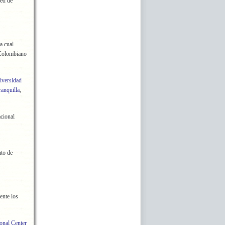
red de
a cual
olombiano
iversidad
ranquilla
,
cional
nto de
ente los
onal Center