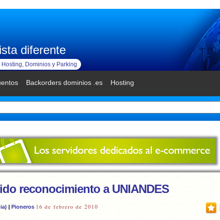
sta diferente
Hosting, Dominios y Parking
uentos
Backorders dominios .es
Hosting
ido reconocimiento a UNIANDES
16 de febrero de 2010
ia)
|
Pioneros