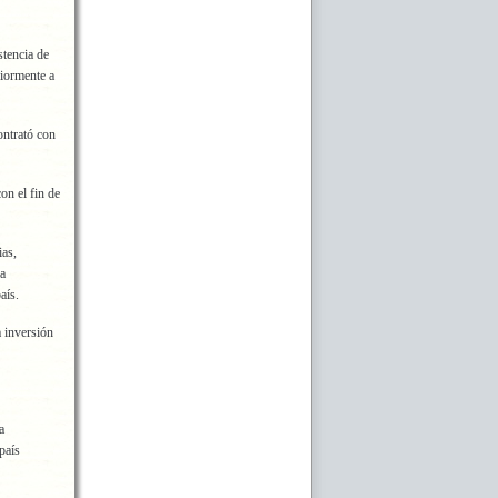
stencia de
riormente a
ontrató con
on el fin de
ias,
na
aís.
a inversión
a
país