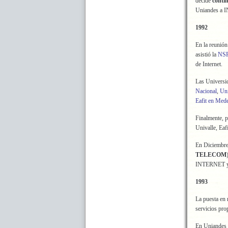
decide
conti
Uniandes a 
1992
En la reunión
asistió la
NS
de Internet.
Las Universid
Nacional
,
Uni
Eafit en Mede
Finalmente, 
Univalle, Eaf
En Diciembre
TELECOM
INTERNET y de
1993
La puesta en 
servicios pr
En Uniandes 