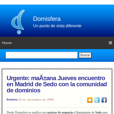
Domisfera
Un punto de vista diferente
Home
Buscar
Urgente: maÃ±ana Jueves encuentro
en Madrid de Sedo con la comunidad
de dominios
20 de diciembre de 2006
Eventos
Desde Domisfera se notifica con
carácter de urgencia
el llamamiento de
Sedo
para