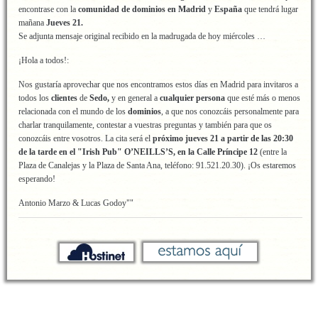
encontrase con la
comunidad de dominios en Madrid
y
España
que tendrá lugar
mañana
Jueves 21.
Se adjunta mensaje original recibido en la madrugada de hoy miércoles …
¡Hola a todos!:
Nos gustaría aprovechar que nos encontramos estos días en Madrid para invitaros a
todos los
clientes
de
Sedo,
y en general a
cualquier persona
que esté más o menos
relacionada con el mundo de los
dominios
, a que nos conozcáis personalmente para
charlar tranquilamente, contestar a vuestras preguntas y también para que os
conozcáis entre vosotros. La cita será el
próximo jueves 21 a partir de las 20:30
de la tarde en el "Irish Pub" O’NEILLS’S, en la Calle Príncipe 12
(entre la
Plaza de Canalejas y la Plaza de Santa Ana, teléfono: 91.521.20.30). ¡Os estaremos
esperando!
Antonio Marzo & Lucas Godoy""