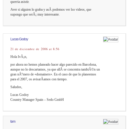
querria asistir.
Aver si alguien lo graba y asÃ­ podemos ver lso videos, que
supongo que serÃ¡ muy interesante.
Lucas Godoy
21 de diciembre de 2006 at 8:56
Hola IvÃ¡n,
por ahora no hemos planeado hacer algo parecido en Barcelona,
aunque no lo descartamos, ya que allÃ­ se concentra tambiÃ©n un
gran nÃºmero de «domainers». En el caso de que lo planeemos
para el 2007, os avisarÃ­amos con tiempo.
Saludos,
Lucas Godoy
Country Manager Spain – Sedo GmbH
tom