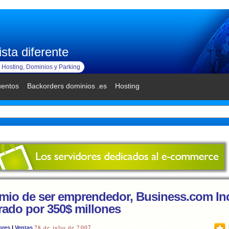
sta diferente
Hosting, Dominios y Parking
uentos
Backorders dominios .es
Hosting
emio de ser emprendedor, Business.com In
ado por 350$ millones
28 de julio de 2007
ores
|
Ventas