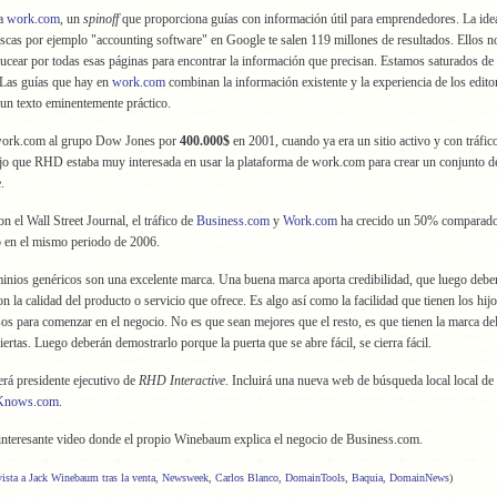
ía
work.com
, un
spinoff
que proporciona guías con información útil para emprendedores. La ide
scas por ejemplo "accounting software" en Google te salen 119 millones de resultados. Ellos n
ucear por todas esas páginas para encontrar la información que precisan. Estamos saturados de
 Las guías que hay en
work.com
combinan la información existente y la experiencia de los edito
un texto eminentemente práctico.
ork.com al grupo Dow Jones por
400.000$
en 2001, cuando ya era un sitio activo y con tráfic
o que RHD estaba muy interesada en usar la plataforma de work.com para crear un conjunto d
.
n el Wall Street Journal, el tráfico de
Business.com
y
Work.com
ha crecido un 50% comparado
o en el mismo periodo de 2006.
nios genéricos son una excelente marca. Una buena marca aporta credibilidad, que luego deber
on la calidad del producto o servicio que ofrece. Es algo así como la facilidad que tienen los hij
os para comenzar en el negocio. No es que sean mejores que el resto, es que tienen la marca de
iertas. Luego deberán demostrarlo porque la puerta que se abre fácil, se cierra fácil.
rá presidente ejecutivo de
RHD Interactive
. Incluirá una nueva web de búsqueda local local 
Knows.com
.
nteresante video donde el propio Winebaum explica el negocio de Business.com.
vista a Jack Winebaum tras la venta
,
Newsweek
,
Carlos Blanco
,
DomainTools
,
Baquia
,
DomainNews
)