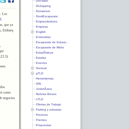
DnFolder
DnZapping
Domainers
c
. Los
DomiEscaparate
H.
Emprendedores
as, que ya
Empresa
ex, Embarq
English
Entrevistas
Escaparate de Subast...
,
Escaparate de Webs
que
EstadÃ­sticas
x23.3).
Estafas
Eventos
lones.
General
gTLD
Herramientas
IDN
ados
JurismÃ¡tica
ezó como
Noticias Breves
de negocios
nTLD
Ofertas de Trabajo
Parking y subastas
Pioneros
Premios
Propuestas