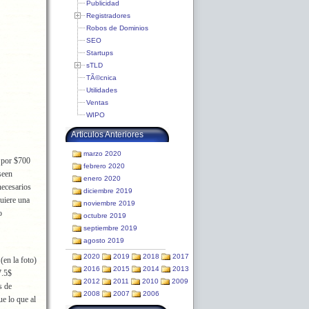
Publicidad
Registradores
Robos de Dominios
SEO
Startups
sTLD
TÃ©cnica
Utilidades
Ventas
WIPO
Articulos Anteriores
marzo 2020
s por $700
febrero 2020
seen
enero 2020
necesarios
diciembre 2019
quiere una
noviembre 2019
o
octubre 2019
septiembre 2019
agosto 2019
2020
2019
2018
2017
(en la foto)
2016
2015
2014
2013
.5$
2012
2011
2010
2009
s de
2008
2007
2006
ue lo que al