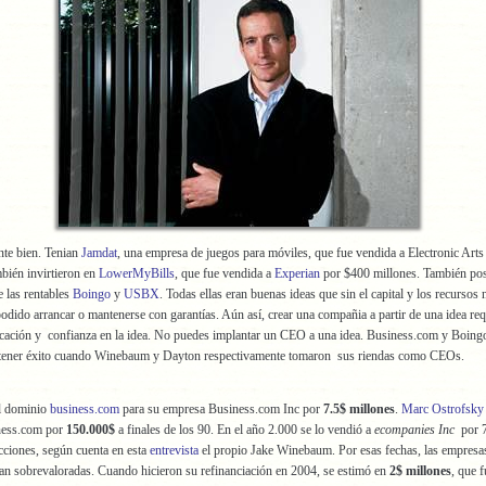
nte bien. Tenian
Jamdat
, una empresa de juegos para móviles, que fue vendida a Electronic Art
bién invirtieron en
LowerMyBills
, que fue vendida a
Experian
por $400 millones. También po
 las rentables
Boingo
y
USBX
. Todas ellas eran buenas ideas que sin el capital y los recursos 
odido arrancar o mantenerse con garantías. Aún así, crear una compañia a partir de una idea re
icación y confianza en la idea. No puedes implantar un CEO a una idea. Business.com y Boing
tener éxito cuando Winebaum y Dayton respectivamente tomaron sus riendas como CEOs.
l dominio
business.com
para su empresa Business.com Inc por
7.5$ millones
.
Marc Ostrofsky
ness.com por
150.000$
a finales de los 90. En el año 2.000 se lo vendió a
ecompanies Inc
por 7
cciones, según cuenta en esta
entrevista
el propio Jake Winebaum. Por esas fechas, las empresa
ban sobrevaloradas. Cuando hicieron su refinanciación en 2004, se estimó en
2$ millones
, que f