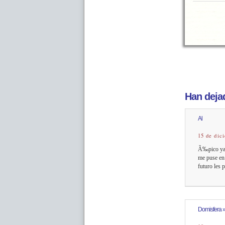
Han dejad
Al
15 de dic
Ã‰pico ya e
me puse en 
futuro les 
Domisfera »