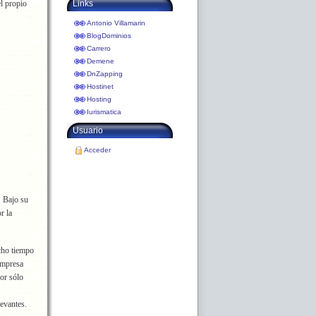
l propio
Links
Antonio Villamarin
BlogDominios
Carrero
Demene
DnZapping
Hostinet
Hosting
Iurismatica
Usuario
Acceder
. Bajo su
r la
cho tiempo
empresa
or sólo
levantes.