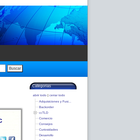
Buscar
Categorias
abrir todo
|
cerrar todo
Adquisiciones y Fusi...
Backorder
ccTLD
c
Comercio
Consejos
Curiosidades
Desarrollo