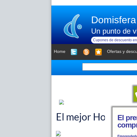
Domisfera
Un punto de vi
Cupones de descuento en 
Home
Ofertas y desc
El pr
compr
Emprended