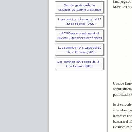
final pagaron
Neustar gestionarÃ¡ las
Marc. Sin dud
extensiones .bank e .insurance
Los dominios mÃ¡s caros del 17
– 23 de Febrero (2020)
Lâ€™Oreal se deshace de 4
Nuevas Extensiones genÃ©ricas
Los dominios mÃ¡s caros del 10
– 16 de Febrero (2020)
Los dominios mÃ¡s caros del 3 –
9 de Febrero (2020)
Cuando llegó
administraci
publicidad P
Está centrad
en analizar c
introduce un 
buscaría el n
Conocer las n