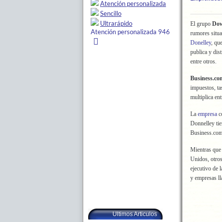
El grupo
Dow
rumores situa
Donelley
, qu
publica y di
entre otros.
Business.co
impuestos, ta
multiplica en
La
empresa
co
Donnelley tie
Business.com 
Mientras que 
Unidos, otros
ejecutivo de 
y empresas l
Ultimos Articulos