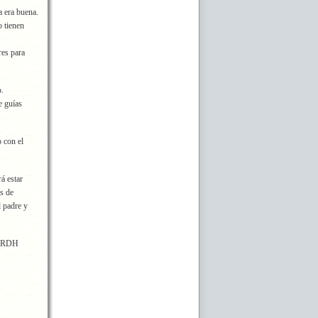
a era buena.
o tienen
res para
o.
e guías
 con el
á estar
os de
l padre y
de RDH