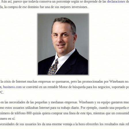
. Aún así, parece que todavía conserva un porcentaje según se desprende de las
declaraciones
de
a, la compra de ese dominio fue una de sus mejores inversiones.
 la crisis de Internet muchas empresas se quemaron, pero las promocionadas por Winebaum no
ón,
business.com
se convirtió en un rentable Motor de búsqueda para los negocios, soportado po
PC.
o en las necesidades de las pequeñas y medianas empresas. Winebaum y su equipo gastaron mu
ómo estos usuarios utilizaban Internet para su trabajo diario. Por ejemplo, cuando una pequeña 
número de teléfono 800 quizás quiera comprar una línea de este tipo, mientras que un consumid
úmero en sí.
ecesidades de sus usuarios les da una enorme ventaja a la hora ofrecerles los resultados más re