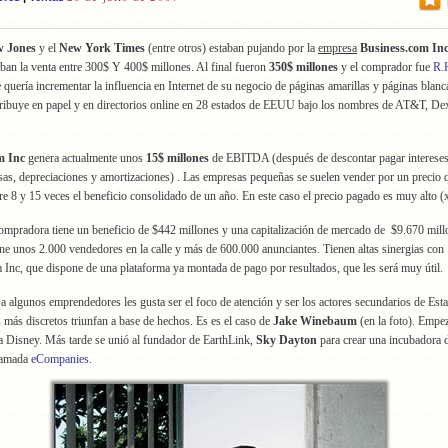
 Jones
y el
New York Times
(entre otros) estaban pujando por la
empresa
Business.com In
ban la venta entre 300$ Y 400$ millones. Al final fueron
350$ millones
y el comprador fue
R.
e quería incrementar la influencia en Internet de su negocio de páginas amarillas y páginas blanc
stribuye en papel y en directorios online en 28 estados de EEUU bajo los nombres de AT&T, D
m Inc
genera actualmente unos
15$ millones
de EBITDA (después de descontar pagar intereses
sas, depreciaciones y amortizaciones) . Las empresas pequeñas se suelen vender por un precio 
tre 8 y 15 veces el beneficio consolidado de un año. En este caso el precio pagado es muy alto (
mpradora tiene un beneficio de $442 millones y una capitalización de mercado de $9.670 mil
ne unos 2.000 vendedores en la calle y más de 600.000 anunciantes. Tienen altas sinergias con
Inc, que dispone de una plataforma ya montada de pago por resultados, que les será muy útil.
a algunos emprendedores les gusta ser el foco de atención y ser los actores secundarios de Est
 más discretos triunfan a base de hechos. Es es el caso de
Jake Winebaum
(en la foto). Emp
la Disney. Más tarde se unió al fundador de EarthLink,
Sky Dayton
para crear una incubadora 
lamada
eCompanies
.