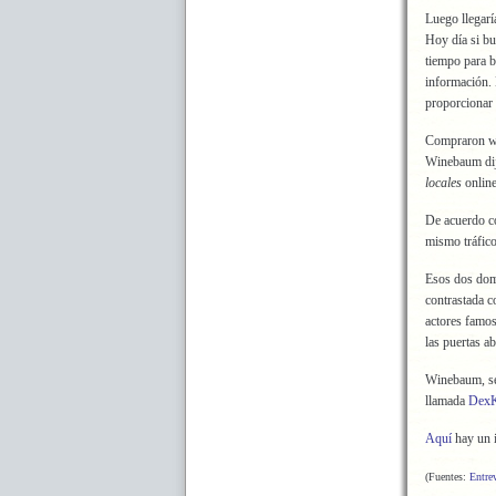
Luego llegar
Hoy día si bu
tiempo para b
información.
proporcionar 
Compraron w
Winebaum dij
locales
online
De acuerdo co
mismo tráfic
Esos dos domi
contrastada c
actores famos
las puertas ab
Winebaum, se
llamada
Dex
Aquí
hay un i
(Fuentes:
Entre