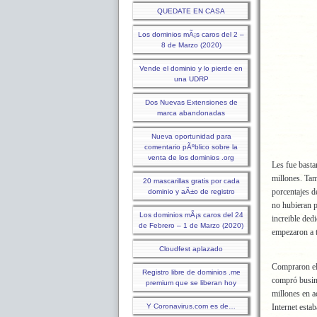
QUEDATE EN CASA
Los dominios mÃ¡s caros del 2 –
8 de Marzo (2020)
Vende el dominio y lo pierde en
una UDRP
Dos Nuevas Extensiones de
marca abandonadas
Nueva oportunidad para
comentario pÃºblico sobre la
venta de los dominios .org
Les fue basta
millones. Tam
20 mascarillas gratis por cada
porcentajes de
dominio y aÃ±o de registro
no hubieran p
Los dominios mÃ¡s caros del 24
increible ded
de Febrero – 1 de Marzo (2020)
empezaron a 
Cloudfest aplazado
Compraron e
Registro libre de dominios .me
compró busi
premium que se liberan hoy
millones en a
Y Coronavirus.com es de…
Internet esta