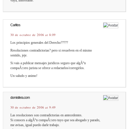
vaya, interesante.
Carlitos
30 de octubre de 2006 at 8:09
Los principios generales del Derecho?????
Resoluciones contradictorias? pero si resuelven en el mismo
sentido, jeje.
Si vais a publicar mensajes juridicos seguro que algÃºn
compaÃ±ero jurista se ofrece a redactarlos/corregirlos.
Un saludo y animo!
domisfera.com
30 de octubre de 2006 at 9:49
Las resoluciones son contradictorias en antecedentes.
Si conoces a algÃºn compaÃ±ero tuyo que sea abogado y parado,
me avisas, igual puedo darle trabajo.