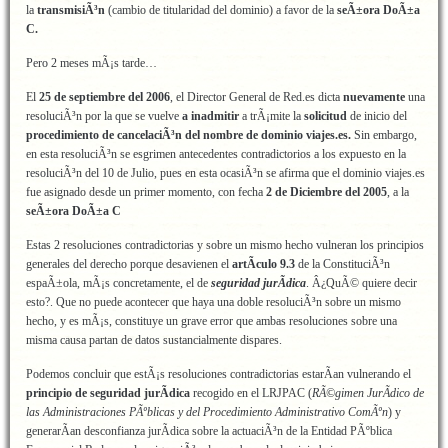
la
transmisiÃ³n
(cambio de titularidad del dominio) a favor de la
seÃ±ora DoÃ±a
C.
Pero 2 meses mÃ¡s tarde…
El
25 de septiembre del 2006
, el Director General de Red.es dicta
nuevamente
una
resoluciÃ³n por la que se vuelve
a inadmitir
a trÃ¡mite la
solicitud
de inicio del
procedimiento de cancelaciÃ³n del nombre de dominio viajes.es.
Sin embargo,
en esta resoluciÃ³n se esgrimen antecedentes contradictorios a los expuesto en la
resoluciÃ³n del 10 de Julio, pues en esta ocasiÃ³n se afirma que el dominio viajes.es
fue asignado desde un primer momento, con fecha
2 de Diciembre del 2005
, a la
seÃ±ora DoÃ±a C
Estas 2 resoluciones contradictorias y sobre un mismo hecho vulneran los principios
generales del derecho porque desavienen el
artÃ­culo 9.3
de la ConstituciÃ³n
espaÃ±ola, mÃ¡s concretamente, el de
seguridad jurÃ­dica
. Â¿QuÃ© quiere decir
esto?. Que no puede acontecer que haya una doble resoluciÃ³n sobre un mismo
hecho, y es mÃ¡s, constituye un grave error que ambas resoluciones sobre una
misma causa partan de datos sustancialmente dispares.
Podemos concluir que estÃ¡s resoluciones contradictorias estarÃ­an vulnerando el
principio de seguridad jurÃ­dica
recogido en el LRJPAC (
RÃ©gimen JurÃ­dico de
las Administraciones PÃºblicas y del Procedimiento Administrativo ComÃºn
) y
generarÃ­an desconfianza jurÃ­dica sobre la actuaciÃ³n de la Entidad PÃºblica