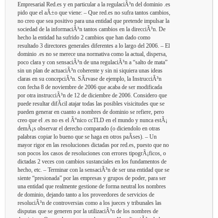
Empresarial Red.es y en particular a la regulaciÃ³n del dominio .es
pido que el aÃ±o que viene: – Que red.es no sufra tantos cambios,
no creo que sea positivo para una entidad que pretende impulsar la
sociedad de la informaciÃ³n tantos cambios en la direcciÃ³n. De
hecho la entidad ha sufrido 2 cambios que han dado como
resultado 3 directores generales diferentes a lo largo del 2006. – El
dominio .es no se merece una normativa como la actual, dispersa,
poco clara y con sensaciÃ³n de una regulaciÃ³n a “salto de mata”
sin un plan de actuaciÃ³n coherente y sin ni siquiera unas ideas
claras en su concepciÃ³n. SÃ­rvase de ejemplo, la InstrucciÃ³n
con fecha 8 de noviembre de 2006 que acaba de ser modificada
por otra instrucciÃ³n de 12 de diciembre de 2006. Considero que
puede resultar difÃ­cil atajar todas las posibles visicitudes que se
pueden generar en cuanto a nombres de dominio se refiere, pero
creo que el .es no es el Ãºnico ccTLD en el mundo y nunca estÃ¡
demÃ¡s observar el derecho comparado (o diciendolo en otras
palabras copiar lo bueno que se haga en otros paÃ­ses). – Un
mayor rigor en las resoluciones dictadas por red.es, puesto que no
son pocos los casos de resoluciones con errores tipogrÃ¡ficos, o
dictadas 2 veces con cambios sustanciales en los fundamentos de
hecho, etc. – Terminar con la sensaciÃ³n de ser una entidad que se
siente “presionada” por las empresas y grupos de poder, para ser
una entidad que realmente gestione de forma neutral los nombres
de dominio, dejando tanto a los proveedores de servicios de
resoluciÃ³n de controversias como a los jueces y tribunales las
disputas que se generen por la utilizaciÃ³n de los nombres de