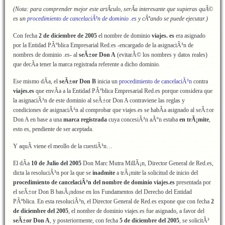
(Nota: para comprender mejor este artÃ­culo, serÃ­a interesante que supieras quÃ©
es un
procedimiento de cancelaciÃ³n de dominio .es
y cÃºando se puede ejecutar.)
Con fecha
2 de diciembre de 2005
el nombre de dominio
viajes. es
era asignado
por la Entidad PÃºblica Empresarial Red.es -encargado de la asignaciÃ³n de
nombres de dominio .es- al
seÃ±or Don A
(evitarÃ© los nombres y datos reales)
que decÃ­a tener la marca registrada referente a dicho dominio.
Ese mismo dÃ­a, el
seÃ±or Don B
inicia un
procedimiento de cancelaciÃ³n
contra
viajes.es
que envÃ­a a la Entidad PÃºblica Empresarial Red.es porque considera que
la asignaciÃ³n de este dominio al seÃ±or Don A contraviene las reglas y
condiciones de asignaciÃ³n al comprobar que viajes.es se habÃ­a asignado al seÃ±or
Don A en base a una
marca registrada
cuya concesiÃ³n aÃºn estaba
en trÃ¡mite
,
esto es, pendiente de ser aceptada.
Y aquÃ­ viene el meollo de la cuestiÃ³n…
El dÃ­a
10 de Julio del 2005
Don Marc Mutra MillÃ¡n, Director General de Red.es,
dicta la resoluciÃ³n por la que se
inadmite
a trÃ¡mite la solicitud de inicio del
procedimiento de cancelaciÃ³n del nombre de dominio viajes.es
presentada por
el seÃ±or Don B basÃ¡ndose en los Fundamentos del Derecho del Entidad
PÃºblica. En esta resoluciÃ³n, el Director General de Red.es expone que con fecha
2
de diciembre del 2005
, el nombre de dominio viajes.es fue asignado, a favor del
seÃ±or Don A
, y posteriormente, con fecha
5 de diciembre del 2005
, se solicitÃ³