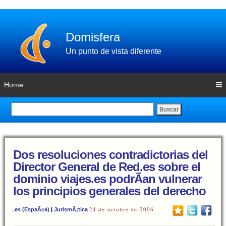
Domisfera
Un punto de vista diferente
Home
Buscar
Dos resoluciones contradictorias del
Director General de Red.es sobre el
dominio viajes.es podrÃ­an vulnerar
los principios generales del derecho
24 de octubre de 2006
.es (EspaÃ±a)
|
JurismÃ¡tica