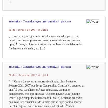
;-)
Iurismatica » Carta a los reyes: una normativa limpia, clara
15 de febrero de 2007 at 22:32
[…] – Un mayor rigor en las resoluciones dictadas por red.es,
puesto que no son pocos los casos de resoluciones con errores
tipogrÃ¡ficos, o dictadas 2 veces con cambios sustanciales en los
fundamentos de hecho, etc. […]
Iurismatica » Carta a los reyes: una normativa limpia, clara
20 de febrero de 2007 at 15:04
[…] Carta a los reyes: una normativa limpia, clara Posted on
Febrero 20th, 2007 por Jorge Campanillas Ciaurriz No estamos en
una Ã©poca para hacer crÃ­ticas mordaces, sangrantes,
demoledoras, creo que en estas Ã©pocas navideÃ±as (aunque
tendrÃ­a que cumplirse durante todo el aÃ±o) debemos ser mÃ¡s
positivos, ser conscientes de lo malo que se haya podido hacer e
intentar mejorar. Por ello, en cuanto a la Entidad PÃºblica