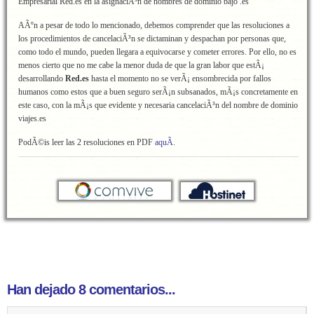
Empresarial Red.es en la asignaciÃ³n de nombres de dominio bajo .es
AÃºn a pesar de todo lo mencionado, debemos comprender que las resoluciones a
los procedimientos de cancelaciÃ³n se dictaminan y despachan por personas que,
como todo el mundo, pueden llegara a equivocarse y cometer errores. Por ello, no es
menos cierto que no me cabe la menor duda de que la gran labor que estÃ¡
desarrollando
Red.es
hasta el momento no se verÃ¡ ensombrecida por fallos
humanos como estos que a buen seguro serÃ¡n subsanados, mÃ¡s concretamente en
este caso, con la mÃ¡s que evidente y necesaria cancelaciÃ³n del nombre de dominio
viajes.es
PodÃ©is leer las 2 resoluciones en PDF
aquÃ­
.
Han dejado 8 comentarios...