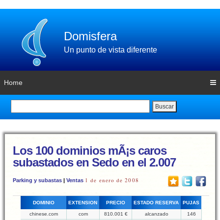
Domisfera
Un punto de vista diferente
Home
Buscar
Los 100 dominios mÃ¡s caros
subastados en Sedo en el 2.007
1 de enero de 2008
Parking y subastas
|
Ventas
DOMINIO
EXTENSION
PRECIO
ESTADO RESERVA
PUJAS
chinese.com
com
810.001 €
alcanzado
146