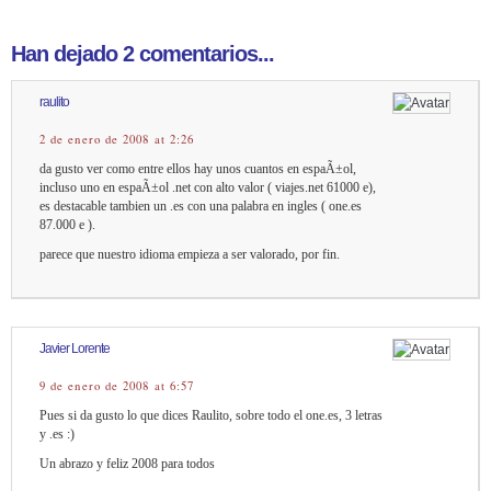
Han dejado 2 comentarios...
raulito
2 de enero de 2008 at 2:26
da gusto ver como entre ellos hay unos cuantos en espaÃ±ol,
incluso uno en espaÃ±ol .net con alto valor ( viajes.net 61000 e),
es destacable tambien un .es con una palabra en ingles ( one.es
87.000 e ).
parece que nuestro idioma empieza a ser valorado, por fin.
Javier Lorente
9 de enero de 2008 at 6:57
Pues si da gusto lo que dices Raulito, sobre todo el one.es, 3 letras
y .es :)
Un abrazo y feliz 2008 para todos