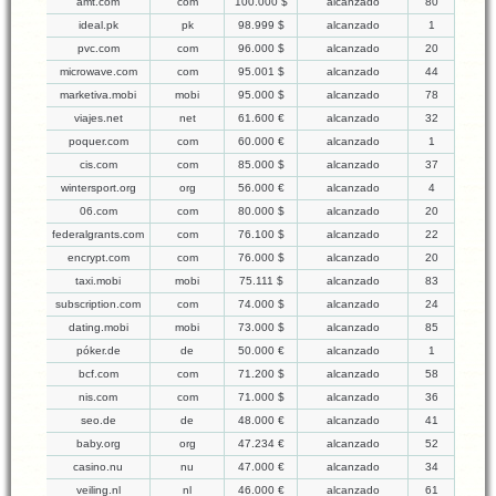
amt.com
com
100.000 $
alcanzado
80
ideal.pk
pk
98.999 $
alcanzado
1
pvc.com
com
96.000 $
alcanzado
20
microwave.com
com
95.001 $
alcanzado
44
marketiva.mobi
mobi
95.000 $
alcanzado
78
viajes.net
net
61.600 €
alcanzado
32
poquer.com
com
60.000 €
alcanzado
1
cis.com
com
85.000 $
alcanzado
37
wintersport.org
org
56.000 €
alcanzado
4
06.com
com
80.000 $
alcanzado
20
federalgrants.com
com
76.100 $
alcanzado
22
encrypt.com
com
76.000 $
alcanzado
20
taxi.mobi
mobi
75.111 $
alcanzado
83
subscription.com
com
74.000 $
alcanzado
24
dating.mobi
mobi
73.000 $
alcanzado
85
póker.de
de
50.000 €
alcanzado
1
bcf.com
com
71.200 $
alcanzado
58
nis.com
com
71.000 $
alcanzado
36
seo.de
de
48.000 €
alcanzado
41
baby.org
org
47.234 €
alcanzado
52
casino.nu
nu
47.000 €
alcanzado
34
veiling.nl
nl
46.000 €
alcanzado
61