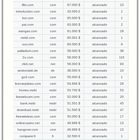
lifts.com
com
67.000 $
alcanzado
23
introduction.com
com
33.000 £
alcanzado
1
kut.com
com
65.000 $
alcanzado
1
pat.com
com
63.000 $
alcanzado
2
mangas.com
com
61.000 $
alcanzado
29
netid.com
com
60.001 $
alcanzado
1
our.com
com
60.000 $
alcanzado
6
palladium.com
com
58.000 $
alcanzado
38
2u.com
com
58.000 $
alcanzado
116
click.net
net
56.000 $
alcanzado
93
sexkontakt.de
de
38.000 €
alcanzado
10
go3.com
com
55.000 $
alcanzado
1
licenseplates.com
com
54.666 $
alcanzado
29
homes.mobi
mobi
53.700 $
alcanzado
53
livewebcam.com
com
52.000 $
alcanzado
20
bank.mobi
mobi
51.501 $
alcanzado
45
download.mobi
mobi
51.500 $
alcanzado
47
freewireless.com
com
50.000 $
alcanzado
17
onlinecasino.net
net
49.999 $
alcanzado
13
hangover.com
com
49.999 $
alcanzado
15
comparer.fr
fr
32.500 €
alcanzado
1