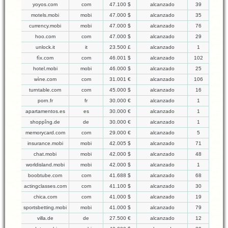
yoyos.com
com
47.100 $
alcanzado
39
motels.mobi
mobi
47.000 $
alcanzado
35
currency.mobi
mobi
47.000 $
alcanzado
76
hoo.com
com
47.000 $
alcanzado
29
unlock.it
it
23.500 £
alcanzado
1
fìx.com
com
46.001 $
alcanzado
102
hotel.mobi
mobi
46.000 $
alcanzado
25
wìne.com
com
31.001 €
alcanzado
106
turntable.com
com
45.000 $
alcanzado
16
porn.fr
fr
30.000 €
alcanzado
1
apartamentos.es
es
30.000 €
alcanzado
1
shoppîng.de
de
30.000 €
alcanzado
1
memorycard.com
com
29.000 €
alcanzado
5
insurance.mobi
mobi
42.005 $
alcanzado
71
chat.mobi
mobi
42.000 $
alcanzado
48
worldisland.mobi
mobi
42.000 $
alcanzado
1
boobtube.com
com
41.688 $
alcanzado
68
actingclasses.com
com
41.100 $
alcanzado
30
chica.com
com
41.000 $
alcanzado
19
sportsbetting.mobi
mobi
41.000 $
alcanzado
79
villa.de
de
27.500 €
alcanzado
12