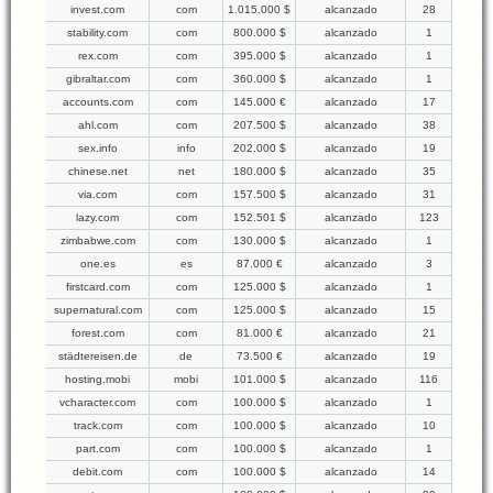
invest.com
com
1.015.000 $
alcanzado
28
stability.com
com
800.000 $
alcanzado
1
rex.com
com
395.000 $
alcanzado
1
gibraltar.com
com
360.000 $
alcanzado
1
accounts.com
com
145.000 €
alcanzado
17
ahl.com
com
207.500 $
alcanzado
38
sex.info
info
202.000 $
alcanzado
19
chinese.net
net
180.000 $
alcanzado
35
via.com
com
157.500 $
alcanzado
31
lazy.com
com
152.501 $
alcanzado
123
zimbabwe.com
com
130.000 $
alcanzado
1
one.es
es
87.000 €
alcanzado
3
firstcard.com
com
125.000 $
alcanzado
1
supernatural.com
com
125.000 $
alcanzado
15
forest.com
com
81.000 €
alcanzado
21
städtereisen.de
de
73.500 €
alcanzado
19
hosting.mobi
mobi
101.000 $
alcanzado
116
vcharacter.com
com
100.000 $
alcanzado
1
track.com
com
100.000 $
alcanzado
10
part.com
com
100.000 $
alcanzado
1
debit.com
com
100.000 $
alcanzado
14