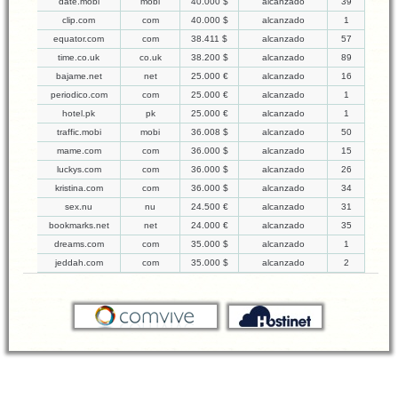
date.mobi
mobi
40.000 $
alcanzado
39
clip.com
com
40.000 $
alcanzado
1
equator.com
com
38.411 $
alcanzado
57
time.co.uk
co.uk
38.200 $
alcanzado
89
bajame.net
net
25.000 €
alcanzado
16
periodico.com
com
25.000 €
alcanzado
1
hotel.pk
pk
25.000 €
alcanzado
1
traffic.mobi
mobi
36.008 $
alcanzado
50
mame.com
com
36.000 $
alcanzado
15
luckys.com
com
36.000 $
alcanzado
26
kristina.com
com
36.000 $
alcanzado
34
sex.nu
nu
24.500 €
alcanzado
31
bookmarks.net
net
24.000 €
alcanzado
35
dreams.com
com
35.000 $
alcanzado
1
jeddah.com
com
35.000 $
alcanzado
2